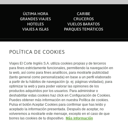
ÚLTIMA HORA
CARIBE
GRANDES VIAJES
CRUCEROS
HOTELES
VUELOS BARATOS
VIAJES A ISLAS
PARQUES TEMÁTICOS
POLÍTICA DE COOKIES
Sobre nosotros
Quiénes somos
Viajes El Corte Inglés S.A. utiliza cookies propias y de terceros
Financiación
Enlaces de interés
para fines estrictamente funcionales, permitiendo la navegación en
Sostenibilidad
la web, así como para fines analíticos, para mostrarte publicidad
Turismo accesible
(tanto general como personalizada) en base a un perfil elaborado
Guías de viaje
Tarjeta El Corte Inglés
a partir de tu hábitos de navegación (p. ej. páginas visitadas), para
Catálogos
Trabaja con nosotros
Internacional
optimizar la web y para poder valorar las opiniones de los
Auto check-in
El Corte Inglés
productos adquiridos por los usuarios. Para administrar o
Condiciones Generales
Canal Ético
deshabilitar estas cookies haz click en Configuración de Cookies.
Política de privacidad
España
Política de cookies
Puedes obtener más información en nuestra Política de cookies.
Accesibilidad
Pulsa el botón Aceptar Cookies para confirmar que has leído y
Empresas/ Grupos
aceptado la información presentada. Después de aceptar, no
Visita nuestro blog
volveremos a mostrarte este mensaje, excepto en el caso de que
borres las cookies de tu dispositivo.
Más información
Blog de Viajes el Corte inglés