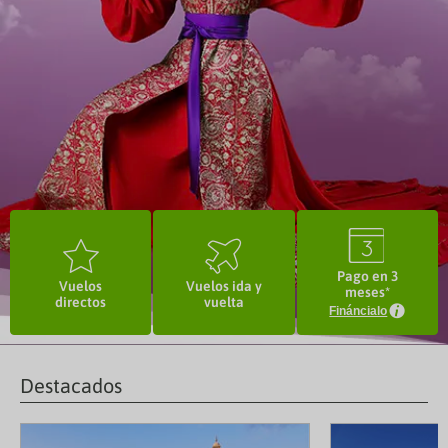
2
o
I
Pago en 3
Vuelos
Vuelos ida y
meses*
directos
vuelta
Fináncialo
Destacados