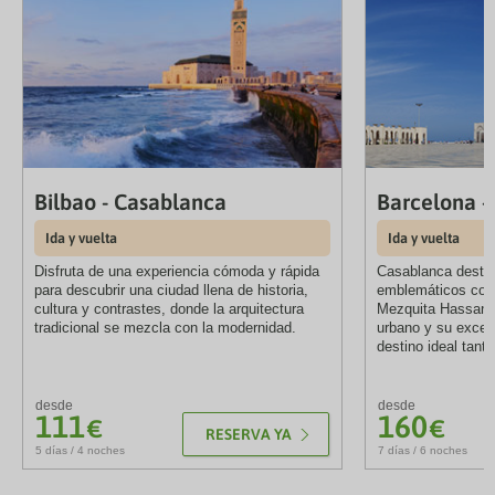
Bilbao - Casablanca
Barcelona -
Ida y vuelta
Ida y vuelta
Disfruta de una experiencia cómoda y rápida
Casablanca destac
para descubrir una ciudad llena de historia,
emblemáticos com
cultura y contrastes, donde la arquitectura
Mezquita Hassan I
tradicional se mezcla con la modernidad.
urbano y su excel
destino ideal tant
desde
desde
111
160
€
€
RESERVA YA
5 días / 4 noches
7 días / 6 noches