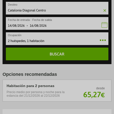
Destino
Fecha de entrada · Fecha de salida
·
Ocupación
2 huéspedes, 1 habitación
BUSCAR
Opciones recomendadas
Habitación para 2 personas
desde
65
,27
Precio medio por persona y noche para la
€
estancia del 21/12/2026 al 22/12/2026