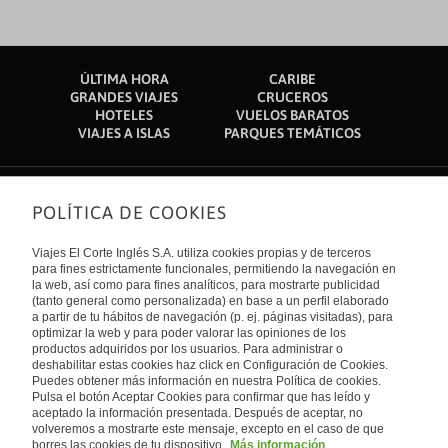
ÚLTIMA HORA
CARIBE
GRANDES VIAJES
CRUCEROS
HOTELES
VUELOS BARATOS
VIAJES A ISLAS
PARQUES TEMÁTICOS
POLÍTICA DE COOKIES
Sobre nosotros
Quiénes somos
Viajes El Corte Inglés S.A. utiliza cookies propias y de terceros
Financiación
Enlaces de interés
para fines estrictamente funcionales, permitiendo la navegación en
Sostenibilidad
la web, así como para fines analíticos, para mostrarte publicidad
Turismo accesible
(tanto general como personalizada) en base a un perfil elaborado
Guías de viaje
Tarjeta El Corte Inglés
a partir de tu hábitos de navegación (p. ej. páginas visitadas), para
Catálogos
Trabaja con nosotros
Internacional
optimizar la web y para poder valorar las opiniones de los
Auto check-in
El Corte Inglés
productos adquiridos por los usuarios. Para administrar o
Condiciones Generales
Canal Ético
deshabilitar estas cookies haz click en Configuración de Cookies.
Política de privacidad
España
Política de cookies
Puedes obtener más información en nuestra Política de cookies.
Accesibilidad
Pulsa el botón Aceptar Cookies para confirmar que has leído y
Empresas/ Grupos
aceptado la información presentada. Después de aceptar, no
Visita nuestro blog
volveremos a mostrarte este mensaje, excepto en el caso de que
borres las cookies de tu dispositivo.
Más información