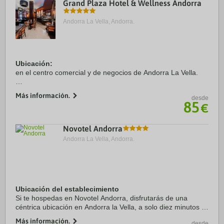
Grand Plaza Hotel & Wellness Andorra
Andorra La Vella, Andorra.
Ubicación:
en el centro comercial y de negocios de Andorra La Vella.
Habitaciones:
Más información.
desde
dispone de 90 habitaciones equipadas con baño con
85
€
secador de pelo y grifería termostática, teléfono, TV vía
satélite de plasma con ...
Novotel Andorra
Andorra La Vella, Andorra.
Ubicación del establecimiento
Si te hospedas en Novotel Andorra, disfrutarás de una
céntrica ubicación en Andorra la Vella, a solo diez minutos a
pie de Centro comercial Pyrenees en Andorra y Plaza del
Más información.
desde