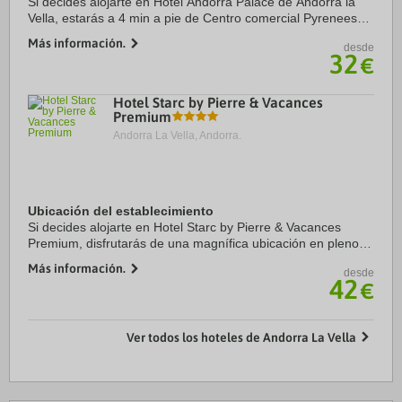
Si decides alojarte en Hotel Andorra Palace de Andorra la
Vella, estarás a 4 min a pie de Centro comercial Pyrenees
en Andorra y a 15 de Spa Caldea. Además, este hotel para
Más información.
desde
familias se encuentra a 15,5 km ...
32
€
Hotel Starc by Pierre & Vacances
Premium
Andorra La Vella, Andorra.
Ubicación del establecimiento
Si decides alojarte en Hotel Starc by Pierre & Vacances
Premium, disfrutarás de una magnífica ubicación en pleno
centro de Andorra la Vella, a solo diez minutos a pie de Spa
Más información.
desde
Caldea y Centro comercial ...
42
€
Ver todos los hoteles de Andorra La Vella