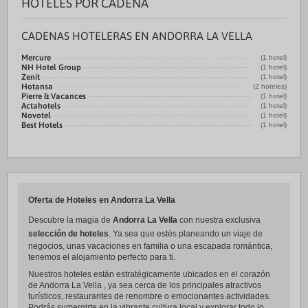
HOTELES POR CADENA
CADENAS HOTELERAS EN ANDORRA LA VELLA
Mercure
(1 hotel)
NH Hotel Group
(1 hotel)
Zenit
(1 hotel)
Hotansa
(2 hoteles)
Pierre & Vacances
(1 hotel)
Actahotels
(1 hotel)
Novotel
(1 hotel)
Best Hotels
(1 hotel)
Oferta de Hoteles en Andorra La Vella
Descubre la magia de
Andorra La Vella
con nuestra exclusiva
selección de hoteles
. Ya sea que estés planeando un viaje de
negocios, unas vacaciones en familia o una escapada romántica,
tenemos el alojamiento perfecto para ti.
Nuestros hoteles están estratégicamente ubicados en el corazón
de Andorra La Vella , ya sea cerca de los principales atractivos
turísticos, restaurantes de renombre o emocionantes actividades.
Podrás sumergirte en la vibrante cultura local y explorar todo lo