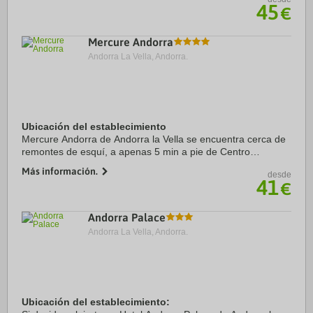
Pueblo. Además, este hotel para ...
45
€
Mercure Andorra
Andorra La Vella, Andorra.
Ubicación del establecimiento
Mercure Andorra de Andorra la Vella se encuentra cerca de
remontes de esquí, a apenas 5 min a pie de Centro
comercial Pyrenees en Andorra y a solo 8 min de Plaza del
Más información.
desde
Pueblo. Además, este hotel con spa se ...
41
€
Andorra Palace
Andorra La Vella, Andorra.
Ubicación del establecimiento: