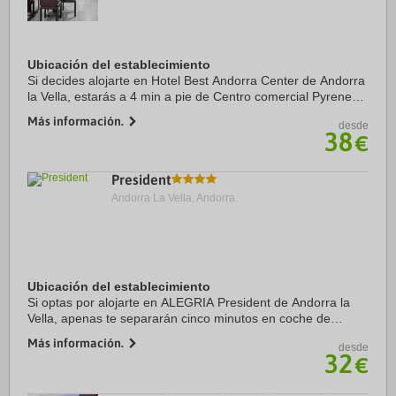
Ubicación del establecimiento
Si decides alojarte en Hotel Best Andorra Center de Andorra
la Vella, estarás a 4 min a pie de Centro comercial Pyrenees
en Andorra y a 2 min en coche de Spa Caldea. Además,
Más información.
desde
este hotel sostenible se ...
38
€
President
Andorra La Vella, Andorra.
Ubicación del establecimiento
Si optas por alojarte en ALEGRIA President de Andorra la
Vella, apenas te separarán cinco minutos en coche de
Centro comercial Pyrenees en Andorra y Spa Caldea.
Más información.
desde
Además, este hotel para familias se ...
32
€