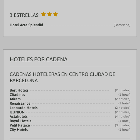
3 ESTRELLAS:
Hotel Acta Splendid
(Barcelona)
HOTELES POR CADENA
CADENAS HOTELERAS EN CENTRO CIUDAD DE
BARCELONA
Best Hotels
(2 hoteles)
Citadines
(1 hotel)
Atiram
(2 hoteles)
Renaissance
(1 hotel)
Leonardo Hotels
(2 hoteles)
ILUNION
(2 hoteles)
Actahotels
(4 hoteles)
Royal Hotels
(1 hotel)
Petit Palace
(3 hoteles)
City Hotels
(1 hotel)