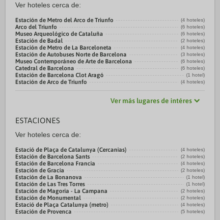
Ver hoteles cerca de:
Estación de Metro del Arco de Triunfo
(4 hoteles)
Arco del Triunfo
(6 hoteles)
Museo Arqueológico de Cataluña
(6 hoteles)
Estación de Badal
(2 hoteles)
Estación de Metro de La Barceloneta
(4 hoteles)
Estación de Autobuses Norte de Barcelona
(3 hoteles)
Museo Contemporáneo de Arte de Barcelona
(6 hoteles)
Catedral de Barcelona
(6 hoteles)
Estación de Barcelona Clot Aragó
(1 hotel)
Estación de Arco de Triunfo
(4 hoteles)
Ver más lugares de intéres
ESTACIONES
Ver hoteles cerca de:
Estació de Plaça de Catalunya (Cercanias)
(4 hoteles)
Estación de Barcelona Sants
(2 hoteles)
Estación de Barcelona Francia
(4 hoteles)
Estación de Gracia
(2 hoteles)
Estación de La Bonanova
(1 hotel)
Estación de Las Tres Torres
(1 hotel)
Estación de Magoria - La Campana
(2 hoteles)
Estación de Monumental
(2 hoteles)
Estació de Plaça Catalunya (metro)
(4 hoteles)
Estación de Provenca
(5 hoteles)