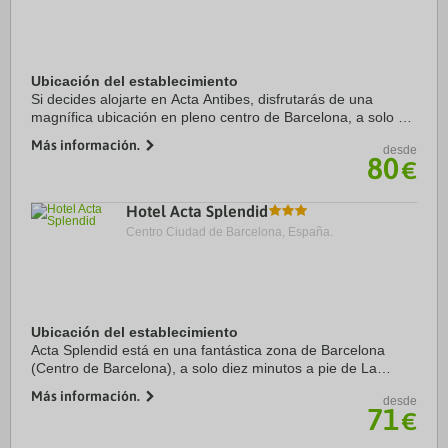
Ubicación del establecimiento
Si decides alojarte en Acta Antibes, disfrutarás de una
magnífica ubicación en pleno centro de Barcelona, a solo 15
minutos a pie de Sagrada Familia y Arco de Triunfo.
Más información.
desde
Además, este hotel se encuentra a 2,2 ...
80
€
Hotel Acta Splendid
Centro Ciudad de Barcelona, España.
Ubicación del establecimiento
Acta Splendid está en una fantástica zona de Barcelona
(Centro de Barcelona), a solo diez minutos a pie de La
Rambla y Plaza de Catalunya. Además, este hotel se
Más información.
desde
encuentra a 1,2 km de Catedral de Barcelona ...
71
€