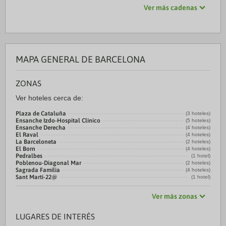
Ver más cadenas
MAPA GENERAL DE BARCELONA
ZONAS
Ver hoteles cerca de:
Plaza de Cataluña
(3 hoteles)
Ensanche Izdo-Hospital Clínico
(5 hoteles)
Ensanche Derecha
(4 hoteles)
El Raval
(4 hoteles)
La Barceloneta
(2 hoteles)
El Born
(4 hoteles)
Pedralbes
(1 hotel)
Poblenou-Diagonal Mar
(2 hoteles)
Sagrada Familia
(4 hoteles)
Sant Martí-22@
(1 hotel)
Ver más zonas
LUGARES DE INTERÉS