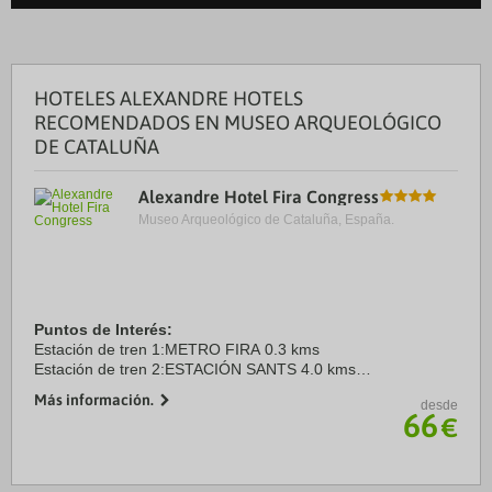
HOTELES ALEXANDRE HOTELS
RECOMENDADOS EN MUSEO ARQUEOLÓGICO
DE CATALUÑA
Alexandre Hotel Fira Congress
Museo Arqueológico de Cataluña, España.
Puntos de Interés:
Estación de tren 1:METRO FIRA 0.3 kms
Estación de tren 2:ESTACIÓN SANTS 4.0 kms
Aeropuerto 1:AER BCN 6.0 kms
Más información.
desde
Puerto:TERMINAL CRUCEROS 7.0 kms
66
€
Centro Ciudad:PLAZA CATALUNYA 6.0 kms
Recinto ferial 1:GRAN ...