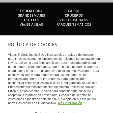
ÚLTIMA HORA
CARIBE
GRANDES VIAJES
CRUCEROS
HOTELES
VUELOS BARATOS
VIAJES A ISLAS
PARQUES TEMÁTICOS
POLÍTICA DE COOKIES
Sobre nosotros
Quiénes somos
Viajes El Corte Inglés S.A. utiliza cookies propias y de terceros
Financiación
Enlaces de interés
para fines estrictamente funcionales, permitiendo la navegación en
Sostenibilidad
la web, así como para fines analíticos, para mostrarte publicidad
Turismo accesible
(tanto general como personalizada) en base a un perfil elaborado
Guías de viaje
Tarjeta El Corte Inglés
a partir de tu hábitos de navegación (p. ej. páginas visitadas), para
Catálogos
Trabaja con nosotros
Internacional
optimizar la web y para poder valorar las opiniones de los
Auto check-in
El Corte Inglés
productos adquiridos por los usuarios. Para administrar o
Condiciones Generales
Canal Ético
deshabilitar estas cookies haz click en Configuración de Cookies.
Política de privacidad
España
Política de cookies
Puedes obtener más información en nuestra Política de cookies.
Accesibilidad
Pulsa el botón Aceptar Cookies para confirmar que has leído y
Empresas/ Grupos
aceptado la información presentada. Después de aceptar, no
Visita nuestro blog
volveremos a mostrarte este mensaje, excepto en el caso de que
borres las cookies de tu dispositivo.
Más información
Blog de Viajes el Corte inglés