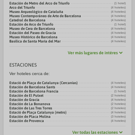
Estación de Metro del Arco de Triunfo
(1 hotel)
Arco del Triunfo
(4 hoteles)
Museo Arqueológico de Cataluña
(4 hoteles)
Museo Contemporáneo de Arte de Barcelona
(4 hoteles)
Catedral de Barcelona
(4 hoteles)
Estación de Arco de Triunfo
(1 hotel)
Museo de Cera de Barcelona
(4 hoteles)
Estación del Paseo de Gracia
(4 hoteles)
Museo Histórico de Barcelona
(4 hoteles)
Basilica de Santa Maria del Mar
(4 hoteles)
Ver más lugares de intéres
ESTACIONES
Ver hoteles cerca de:
Estació de Plaça de Catalunya (Cercanias)
(4 hoteles)
Estación de Barcelona Sants
(4 hoteles)
Estación de Barcelona Francia
(1 hotel)
Estación de El Putxet
(2 hoteles)
Estación de Gracia
(4 hoteles)
Estación de La Bonanova
(2 hoteles)
Estación de Las Tres Torres
(2 hoteles)
Estació de Plaça Catalunya (metro)
(4 hoteles)
Estación de Placa Molina
(3 hoteles)
Estación de Provenca
(4 hoteles)
Ver todas las estaciones