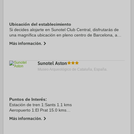
Ubicación del establecimiento
Si decides alojarte en Sunotel Club Central, disfrutarás de
una magnífica ubicación en pleno centro de Barcelona, a
solo 15 minutos a pie de Paseo de Gracia y Casa Batlló.
Más información.
Además, este hotel se encuentra a ...
Sunotel Aston
Museo Arqueológico de Cataluña, España.
Puntos de Interés:
Estación de tren 1:Sants 1.1 kms
Aeropuerto 1:El Prat 15.0 kms
Puerto:Barcelona 9.1 kms
Más información.
Centro Ciudad:Plaza Catalunya 2.5 kms
Recinto ferial 1:Fira Gran Via 5.5 kms
Recinto ferial 2:CCIB 9.4 kms