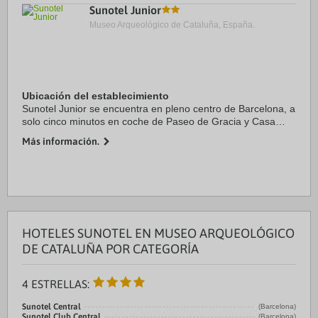
Sunotel Junior
Museo Arqueológico de Cataluña, España.
Ubicación del establecimiento
Sunotel Junior se encuentra en pleno centro de Barcelona, a
solo cinco minutos en coche de Paseo de Gracia y Casa
Batlló. Además, este hotel se encuentra a 2,9 km de Camp
Más información.
Nou y a 3 km de Plaza de ...
HOTELES SUNOTEL EN MUSEO ARQUEOLÓGICO
DE CATALUÑA POR CATEGORÍA
4 ESTRELLAS:
Sunotel Central
(Barcelona)
Sunotel Club Central
(Barcelona)