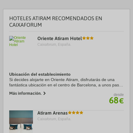
HOTELES ATIRAM RECOMENDADOS EN
CAIXAFORUM
Oriente Atiram Hotel
Caixaforum, España.
Ubicación del establecimiento
Si decides alojarte en Oriente Atiram, disfrutarás de una
fantástica ubicación en el centro de Barcelona, a unos pasos
de La Rambla y a solo 7 min a pie de Catedral de Barcelona.
Más información.
desde
Además, este hotel se ...
68
€
Atiram Arenas
Caixaforum, España.