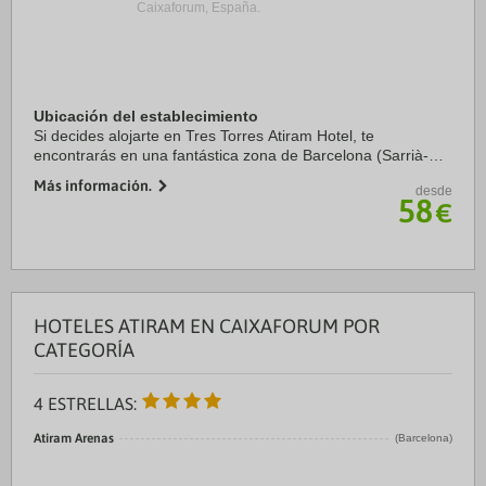
Caixaforum, España.
Ubicación del establecimiento
Si decides alojarte en Tres Torres Atiram Hotel, te
encontrarás en una fantástica zona de Barcelona (Sarrià-
Sant Gervasi) y estarás a menos de diez minutos en coche
Más información.
desde
de Park Güell y Plaza de Catalunya. ...
58
€
HOTELES ATIRAM EN CAIXAFORUM POR
CATEGORÍA
4 ESTRELLAS:
Atiram Arenas
(Barcelona)