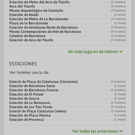
Estación de Metro del Arco de Triunfo
(2 hoteles)
Arco del Triunfo
(4 hoteles)
Museo Arqueológico de Cataluña
(4 hoteles)
Estación de Badal
(1 hotel)
Estación de Metro de La Barceloneta
(2 hoteles)
Playa de la Barceloneta
(1 hotel)
Estación de Autobuses Norte de Barcelona
(2 hoteles)
Museo Contemporáneo de Arte de Barcelona
(4 hoteles)
Catedral de Barcelona
(4 hoteles)
Estación de Arco de Triunfo
(2 hoteles)
Ver más lugares de intéres
ESTACIONES
Ver hoteles cerca de:
Estació de Plaça de Catalunya (Cercanias)
(2 hoteles)
Estación de Barcelona Sants
(1 hotel)
Estación de Barcelona Francia
(2 hoteles)
Estación de El Putxet
(1 hotel)
Estación de Gracia
(1 hotel)
Estación de La Bonanova
(2 hoteles)
Estación de Las Tres Torres
(2 hoteles)
Estació de Plaça Catalunya (metro)
(2 hoteles)
Estación de Placa Molina
(1 hotel)
Estación de Provenca
(1 hotel)
Ver todas las estaciones