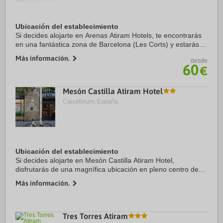
Ubicación del establecimiento
Si decides alojarte en Arenas Atiram Hotels, te encontrarás
en una fantástica zona de Barcelona (Les Corts) y estarás a
menos de cinco minutos en coche de Camp Nou y Plaza de
Más información.
desde
Espanya. Además, este hotel se ...
60
€
Mesón Castilla Atiram Hotel
Caixaforum, España.
Ubicación del establecimiento
Si decides alojarte en Mesón Castilla Atiram Hotel,
disfrutarás de una magnífica ubicación en pleno centro de
Barcelona, a solo diez minutos a pie de La Rambla y Plaza
Más información.
de Catalunya. Además, este hotel se ...
Tres Torres Atiram