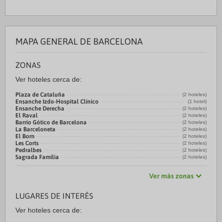
MAPA GENERAL DE BARCELONA
ZONAS
Ver hoteles cerca de:
Plaza de Cataluña
(2 hoteles)
Ensanche Izdo-Hospital Clínico
(1 hotel)
Ensanche Derecha
(2 hoteles)
El Raval
(2 hoteles)
Barrio Gótico de Barcelona
(2 hoteles)
La Barceloneta
(2 hoteles)
El Born
(2 hoteles)
Les Corts
(2 hoteles)
Pedralbes
(2 hoteles)
Sagrada Familia
(2 hoteles)
Ver más zonas
LUGARES DE INTERÉS
Ver hoteles cerca de: