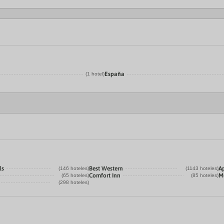
España
(1 hotel)
ls
Best Western
A
(146 hoteles)
(1143 hoteles)
Comfort Inn
M
(65 hoteles)
(85 hoteles)
(298 hoteles)