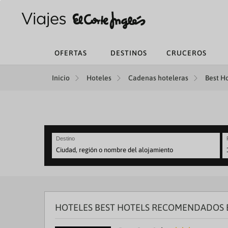
OFERTAS
DESTINOS
CRUCEROS
Inicio
Hoteles
Cadenas hoteleras
Best Ho
Destino
N
fo
to
in
wi
th
HOTELES BEST HOTELS RECOMENDADOS 
ca
a
se