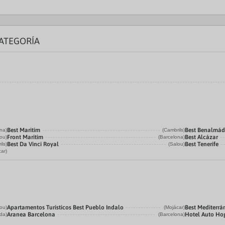
CATEGORÍA
Best Maritim
Best Benalmá
na)
(Cambrils)
Front Maritim
Best Alcázar
lou)
(Barcelona)
Best Da Vinci Royal
Best Tenerife
ils)
(Salou)
car)
Apartamentos Turísticos Best Pueblo Indalo
Best Mediterrá
lou)
(Mojácar)
Aranea Barcelona
Hotel Auto Ho
da)
(Barcelona)