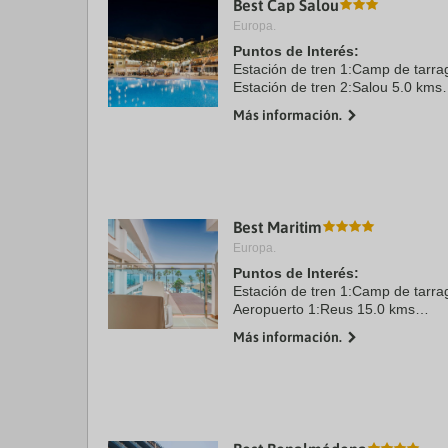
Best Cap Salou
a
Europa.
da
P
Puntos de Interés:
th
Estación de tren 1:Camp de tarr
qu
Estación de tren 2:Salou 5.0 kms
m
Aeropuerto 1:Reus 15.0 kms
k
Más información.
Aeropuerto 2:Barcelona 100.0 km
to
Centro Ciudad:salou 3.0 kms
ge
th
k
sh
fo
c
Best Maritim
da
Europa.
Puntos de Interés:
Estación de tren 1:Camp de tarr
Aeropuerto 1:Reus 15.0 kms
Aeropuerto 2:Barcelona 100.0 km
Más información.
Centro Ciudad:Cambrils 3.0 kms