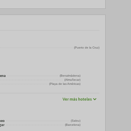
(Puerto de la Cruz)
dena
(Benalmádena)
(Almuñecar)
(Playa de las Américas)
Ver más hoteles
neo
(Salou)
gar
(Barcelona)