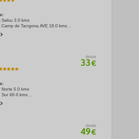
s:
1:Salou 3.0 kms
 2:Camp de Tarrgona AVE 18.0 kms
s 15.0 kms
celona 100.0 kms
lou 0.0 kms
desde
33
€
s:
 Norte 5.0 kms
 Sur 60.0 kms
rto de la Cruz 2.0 kms
desde
49
€