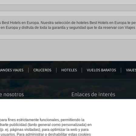
les Best Hotels en Europa. Nuestra selección de hoteles Best Hotels en Europa te p
 en Europa y disfruta de toda la garantía y seguridad que te da reservar con Viajes 
ANDES VIAJES
CRUCEROS
HOTELES
VUELOS BARATOS
VIAJES
e nosotros
Enlaces de interés
s somos
Guías de viaje
iación
Catálogos
bilidad
Auto check-in
o accesible
Condiciones Generales
 para fines estrictamente funcionales, permitiendo la
 El Corte Inglés
Política de privacidad
trarte publicidad (tanto general como personalizada) en
a con nosotros
Política de cookies
(p. ej. páginas visitadas), para optimizar la web y para
e Inglés
Accesibilidad
 usuarios. Para administrar o deshabilitar estas cookies