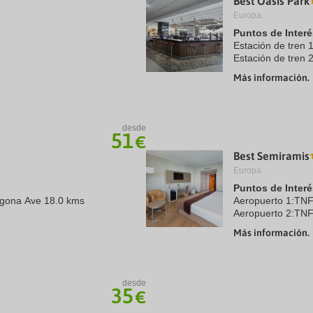
Best Oasis Park
Europa.
Puntos de Interé
Estación de tren 
Estación de tren
Aeropuerto 1:Reu
Más información.
Aeropuerto 2:Bar
Centro Ciudad:Sa
desde
51
€
Best Semiramis
Europa.
Puntos de Interé
agona Ave 18.0 kms
Aeropuerto 1:TNF
Aeropuerto 2:TNF
s
Centro Ciudad:Pue
Más información.
desde
35
€