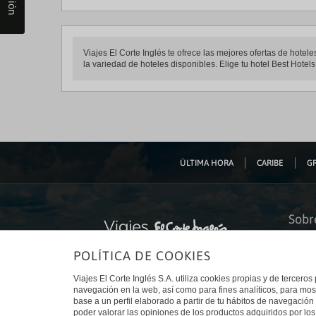
Viajes El Corte Inglés te ofrece las mejores ofertas de hote
la variedad de hoteles disponibles. Elige tu hotel Best Hotels
ÚLTIMA HORA
CARIBE
GR
Sobr
Quiéne
POLÍTICA DE COOKIES
Financ
Sosteni
Turism
Viajes El Corte Inglés S.A. utiliza cookies propias y de terceros
Tarjeta
navegación en la web, así como para fines analíticos, para mos
Trabaj
base a un perfil elaborado a partir de tu hábitos de navegación 
El Cort
poder valorar las opiniones de los productos adquiridos por los