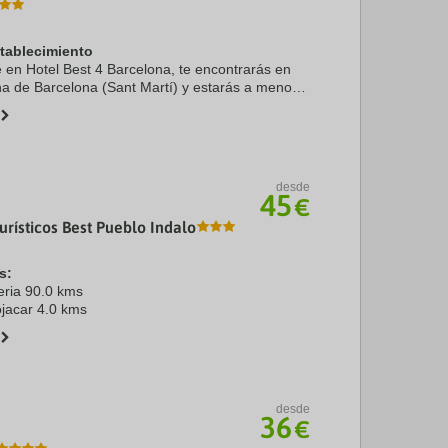
stablecimiento
e en Hotel Best 4 Barcelona, te encontrarás en
na de Barcelona (Sant Martí) y estarás a menos
 en coche de Catedral de Barcelona y Sagrada
desde
45
€
rísticos Best Pueblo Indalo
s:
eria 90.0 kms
jacar 4.0 kms
desde
36
€