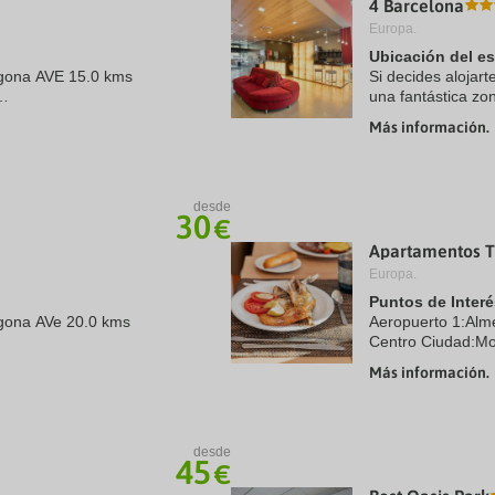
4 Barcelona
a
Europa.
te.
date.
ress
Press
Ubicación del e
e
the
agona AVE 15.0 kms
Si decides alojart
estion
question
una fantástica zo
ark
mark
de cinco minutos
ey
key
Más información.
s
Familia. ...
to
t
get
e
the
eyboard
keyboard
desde
ortcuts
shortcuts
30
€
r
for
hanging
changing
Apartamentos Tu
tes.
dates.
Europa.
Puntos de Interé
agona AVe 20.0 kms
Aeropuerto 1:Alm
Centro Ciudad:Mo
s
Más información.
desde
45
€