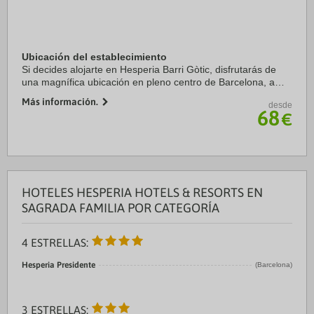
Ubicación del establecimiento
Si decides alojarte en Hesperia Barri Gòtic, disfrutarás de
una magnífica ubicación en pleno centro de Barcelona, a
solo diez minutos a pie de La Rambla y Puerto de
Más información.
desde
Barcelona. Además, este hotel sostenible ...
68
€
HOTELES HESPERIA HOTELS & RESORTS EN
SAGRADA FAMILIA POR CATEGORÍA
4 ESTRELLAS:
Hesperia Presidente
(Barcelona)
3 ESTRELLAS: