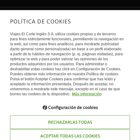
POLÍTICA DE COOKIES
Sobre nosotros
Quiénes somos
Viajes El Corte Inglés S.A. utiliza cookies propias y de terceros
Financiación
Enlaces de interés
para fines estrictamente funcionales, permitiendo la navegación en
Sostenibilidad
la web, así como para fines analíticos, para mostrarte publicidad
Turismo accesible
(tanto general como personalizada) en base a un perfil elaborado
Guías de viaje
Tarjeta El Corte Inglés
a partir de tu hábitos de navegación (p. ej. páginas visitadas), para
Catálogos
Trabaja con nosotros
Internacional
optimizar la web y para poder valorar las opiniones de los
Auto check-in
El Corte Inglés
productos adquiridos por los usuarios. Para administrar o
Condiciones Generales
Canal Ético
deshabilitar estas cookies haz click en Configuración de Cookies.
Política de privacidad
España
Política de cookies
Puedes obtener más información en nuestra Política de cookies.
Accesibilidad
Pulsa el botón Aceptar Cookies para confirmar que has leído y
Empresas/ Grupos
aceptado la información presentada. Después de aceptar, no
Visita nuestro blog
volveremos a mostrarte este mensaje, excepto en el caso de que
borres las cookies de tu dispositivo.
Más información
Blog de Viajes el Corte inglés
Configuración de cookies
RECHAZARLAS TODAS
ACEPTAR TODAS LAS COOKIES