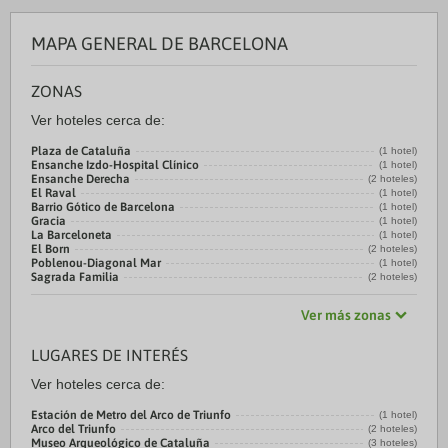
MAPA GENERAL DE BARCELONA
ZONAS
Ver hoteles cerca de:
Plaza de Cataluña
(1 hotel)
Ensanche Izdo-Hospital Clínico
(1 hotel)
Ensanche Derecha
(2 hoteles)
El Raval
(1 hotel)
Barrio Gótico de Barcelona
(1 hotel)
Gracia
(1 hotel)
La Barceloneta
(1 hotel)
El Born
(2 hoteles)
Poblenou-Diagonal Mar
(1 hotel)
Sagrada Familia
(2 hoteles)
Ver más zonas
LUGARES DE INTERÉS
Ver hoteles cerca de:
Estación de Metro del Arco de Triunfo
(1 hotel)
Arco del Triunfo
(2 hoteles)
Museo Arqueológico de Cataluña
(3 hoteles)