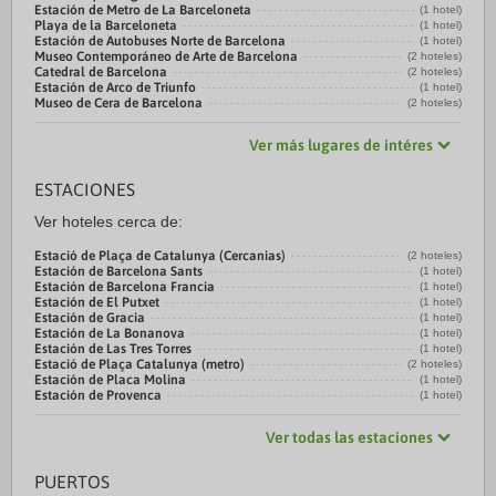
Estación de Metro de La Barceloneta
(1 hotel)
Playa de la Barceloneta
(1 hotel)
Estación de Autobuses Norte de Barcelona
(1 hotel)
Museo Contemporáneo de Arte de Barcelona
(2 hoteles)
Catedral de Barcelona
(2 hoteles)
Estación de Arco de Triunfo
(1 hotel)
Museo de Cera de Barcelona
(2 hoteles)
Ver más lugares de intéres
ESTACIONES
Ver hoteles cerca de:
Estació de Plaça de Catalunya (Cercanias)
(2 hoteles)
Estación de Barcelona Sants
(1 hotel)
Estación de Barcelona Francia
(1 hotel)
Estación de El Putxet
(1 hotel)
Estación de Gracia
(1 hotel)
Estación de La Bonanova
(1 hotel)
Estación de Las Tres Torres
(1 hotel)
Estació de Plaça Catalunya (metro)
(2 hoteles)
Estación de Placa Molina
(1 hotel)
Estación de Provenca
(1 hotel)
Ver todas las estaciones
PUERTOS