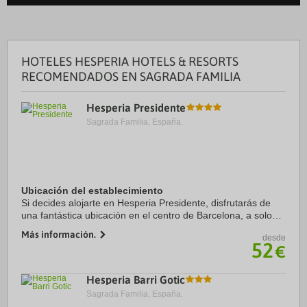
HOTELES HESPERIA HOTELS & RESORTS
RECOMENDADOS EN SAGRADA FAMILIA
Hesperia Presidente
Sagrada Familia, España.
Ubicación del establecimiento
Si decides alojarte en Hesperia Presidente, disfrutarás de
una fantástica ubicación en el centro de Barcelona, a solo
cinco minutos en coche de Plaza de Catalunya y La Rambla.
Más información.
desde
Además, este hotel sostenible ...
52
€
Hesperia Barri Gotic
Sagrada Familia, España.