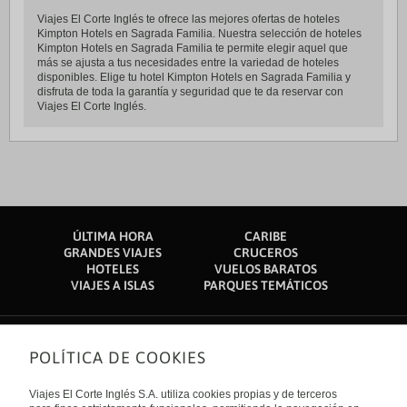
Viajes El Corte Inglés te ofrece las mejores ofertas de hoteles
Kimpton Hotels en Sagrada Familia. Nuestra selección de hoteles
Kimpton Hotels en Sagrada Familia te permite elegir aquel que
más se ajusta a tus necesidades entre la variedad de hoteles
disponibles. Elige tu hotel Kimpton Hotels en Sagrada Familia y
disfruta de toda la garantía y seguridad que te da reservar con
Viajes El Corte Inglés.
ÚLTIMA HORA
CARIBE
GRANDES VIAJES
CRUCEROS
HOTELES
VUELOS BARATOS
VIAJES A ISLAS
PARQUES TEMÁTICOS
POLÍTICA DE COOKIES
Sobre nosotros
Quiénes somos
Viajes El Corte Inglés S.A. utiliza cookies propias y de terceros
Financiación