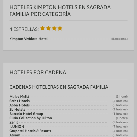
HOTELES KIMPTON HOTELS EN SAGRADA
FAMILIA POR CATEGORÍA
4 ESTRELLAS:
Kimpton Vividora Hotel
(Barcelona)
HOTELES POR CADENA
CADENAS HOTELERAS EN SAGRADA FAMILIA
Me by Meliá
(1 hotel)
Serhs Hotels
(2 hoteles)
Abba Hotels
(2 hoteles)
Sb Hotels
(2 hoteles)
Barceló Hotel Group
(3 hoteles)
Curio Collection by Hilton
(1 hotel)
Zenit
(2 hoteles)
ILUNION
(4 hoteles)
Grupotel Hotels & Resorts
(2 hoteles)
Atiram
(2 hoteles)