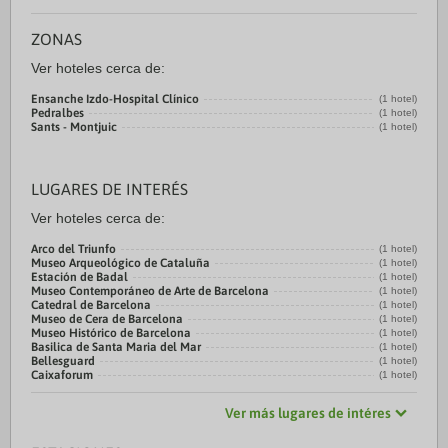
ZONAS
Ver hoteles cerca de:
Ensanche Izdo-Hospital Clínico
(1 hotel)
Pedralbes
(1 hotel)
Sants - Montjuic
(1 hotel)
LUGARES DE INTERÉS
Ver hoteles cerca de:
Arco del Triunfo
(1 hotel)
Museo Arqueológico de Cataluña
(1 hotel)
Estación de Badal
(1 hotel)
Museo Contemporáneo de Arte de Barcelona
(1 hotel)
Catedral de Barcelona
(1 hotel)
Museo de Cera de Barcelona
(1 hotel)
Museo Histórico de Barcelona
(1 hotel)
Basilica de Santa Maria del Mar
(1 hotel)
Bellesguard
(1 hotel)
Caixaforum
(1 hotel)
Ver más lugares de intéres