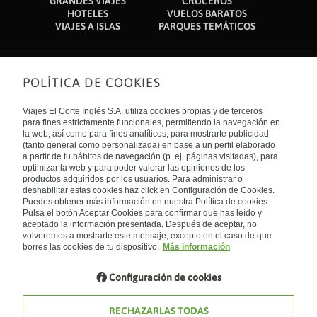
GRANDES VIAJES
CRUCEROS
HOTELES
VUELOS BARATOS
VIAJES A ISLAS
PARQUES TEMÁTICOS
POLÍTICA DE COOKIES
Sobre nosotros
Quiénes somos
Viajes El Corte Inglés S.A. utiliza cookies propias y de terceros
Financiación
Enlaces de interés
para fines estrictamente funcionales, permitiendo la navegación en
Sostenibilidad
la web, así como para fines analíticos, para mostrarte publicidad
Turismo accesible
(tanto general como personalizada) en base a un perfil elaborado
Guías de viaje
Tarjeta El Corte Inglés
a partir de tu hábitos de navegación (p. ej. páginas visitadas), para
Catálogos
Trabaja con nosotros
Internacional
optimizar la web y para poder valorar las opiniones de los
Auto check-in
El Corte Inglés
productos adquiridos por los usuarios. Para administrar o
Condiciones Generales
Canal Ético
deshabilitar estas cookies haz click en Configuración de Cookies.
Política de privacidad
España
Política de cookies
Puedes obtener más información en nuestra Política de cookies.
Accesibilidad
Pulsa el botón Aceptar Cookies para confirmar que has leído y
Empresas/ Grupos
aceptado la información presentada. Después de aceptar, no
Visita nuestro blog
volveremos a mostrarte este mensaje, excepto en el caso de que
borres las cookies de tu dispositivo.
Más información
Blog de Viajes el Corte inglés
Configuración de cookies
RECHAZARLAS TODAS