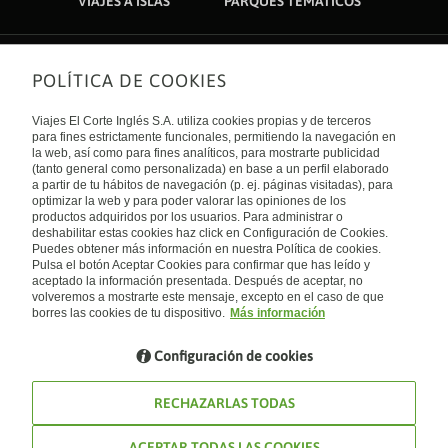
VIAJES A ISLAS
PARQUES TEMÁTICOS
POLÍTICA DE COOKIES
Sobre nosotros
Quiénes somos
Viajes El Corte Inglés S.A. utiliza cookies propias y de terceros
Financiación
Enlaces de interés
para fines estrictamente funcionales, permitiendo la navegación en
Sostenibilidad
la web, así como para fines analíticos, para mostrarte publicidad
Turismo accesible
(tanto general como personalizada) en base a un perfil elaborado
Guías de viaje
Tarjeta El Corte Inglés
a partir de tu hábitos de navegación (p. ej. páginas visitadas), para
Catálogos
Trabaja con nosotros
Internacional
optimizar la web y para poder valorar las opiniones de los
Auto check-in
El Corte Inglés
productos adquiridos por los usuarios. Para administrar o
Condiciones Generales
Canal Ético
deshabilitar estas cookies haz click en Configuración de Cookies.
Política de privacidad
España
Política de cookies
Puedes obtener más información en nuestra Política de cookies.
Accesibilidad
Pulsa el botón Aceptar Cookies para confirmar que has leído y
Empresas/ Grupos
aceptado la información presentada. Después de aceptar, no
Visita nuestro blog
volveremos a mostrarte este mensaje, excepto en el caso de que
borres las cookies de tu dispositivo.
Más información
Blog de Viajes el Corte inglés
Configuración de cookies
RECHAZARLAS TODAS
ACEPTAR TODAS LAS COOKIES