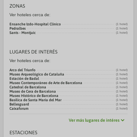
ZONAS
Ver hoteles cerca de:
Ensanche Izdo-Hospital Clínico
(1 hotel)
Pedralbes
(1 hotel)
Sants - Montjuic
(1 hotel)
LUGARES DE INTERÉS
Ver hoteles cerca de:
Arco del Triunfo
(1 hotel)
Museo Arqueológico de Cataluña
(1 hotel)
Estación de Badal
(1 hotel)
Museo Contemporáneo de Arte de Barcelona
(1 hotel)
Catedral de Barcelona
(1 hotel)
Museo de Cera de Barcelona
(1 hotel)
Museo Histórico de Barcelona
(1 hotel)
Basilica de Santa Maria del Mar
(1 hotel)
Bellesguard
(1 hotel)
Caixaforum
(1 hotel)
Ver más lugares de intéres
ESTACIONES