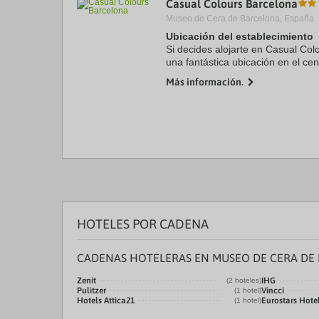
Casual Colours Barcelona
a
Museo de Cera de Barcelona, España.
da
P
Ubicación del establecimiento
th
Si decides alojarte en Casual Col
qu
una fantástica ubicación en el cen
m
minutos en coche de Plaza de Ca
k
Más información.
este hotel se ...
to
ge
th
k
sh
fo
c
da
HOTELES POR CADENA
CADENAS HOTELERAS EN MUSEO DE CERA DE
Zenit
IHG
(2 hoteles)
Pulitzer
Vincci
(1 hotel)
Hotels Attica21
Eurostars Hot
(1 hotel)