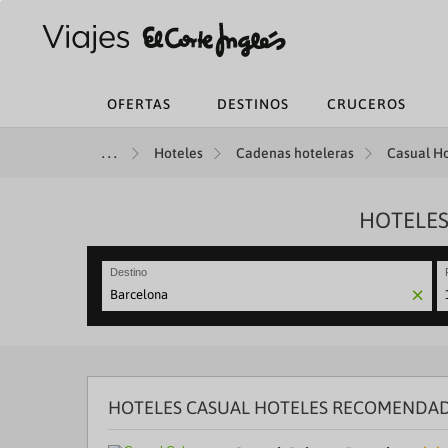
OFERTAS
DESTINOS
CRUCEROS
Hoteles
Cadenas hoteleras
Casual Ho
HOTELES
Destino
N
fo
to
in
wi
th
HOTELES CASUAL HOTELES RECOMENDAD
ca
a
se