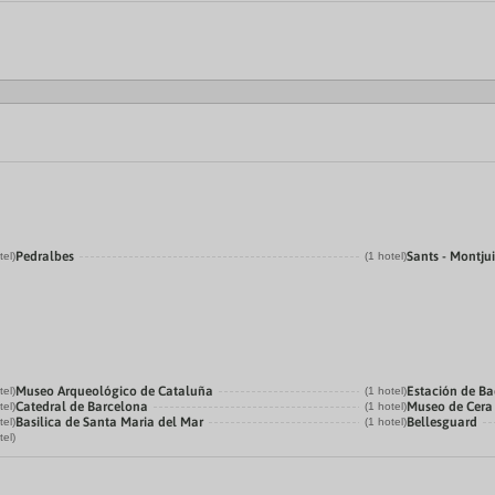
Pedralbes
Sants - Montju
tel)
(1 hotel)
Museo Arqueológico de Cataluña
Estación de B
tel)
(1 hotel)
Catedral de Barcelona
Museo de Cera
tel)
(1 hotel)
Basilica de Santa Maria del Mar
Bellesguard
tel)
(1 hotel)
tel)