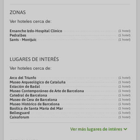
ZONAS
Ver hoteles cerca de:
Ensanche Izdo-Hospital Clínico
(1 hotel)
Pedralbes
(1 hotel)
Sants - Montjuic
(1 hotel)
LUGARES DE INTERÉS
Ver hoteles cerca de:
Arco del Triunfo
(1 hotel)
Museo Arqueológico de Cataluña
(1 hotel)
Estación de Badal
(1 hotel)
Museo Contemporáneo de Arte de Barcelona
(1 hotel)
Catedral de Barcelona
(1 hotel)
Museo de Cera de Barcelona
(1 hotel)
Museo Histórico de Barcelona
(1 hotel)
Basilica de Santa Maria del Mar
(1 hotel)
Bellesguard
(1 hotel)
Caixaforum
(1 hotel)
Ver más lugares de intéres