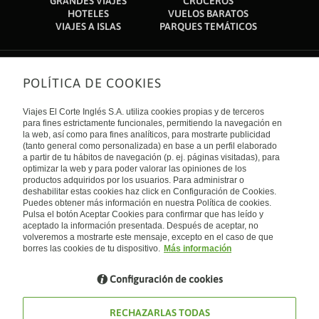
GRANDES VIAJES
CRUCEROS
HOTELES
VUELOS BARATOS
VIAJES A ISLAS
PARQUES TEMÁTICOS
POLÍTICA DE COOKIES
Sobre nosotros
Quiénes somos
Viajes El Corte Inglés S.A. utiliza cookies propias y de terceros
Financiación
Enlaces de interés
para fines estrictamente funcionales, permitiendo la navegación en
Sostenibilidad
la web, así como para fines analíticos, para mostrarte publicidad
Turismo accesible
(tanto general como personalizada) en base a un perfil elaborado
Guías de viaje
Tarjeta El Corte Inglés
a partir de tu hábitos de navegación (p. ej. páginas visitadas), para
Catálogos
Trabaja con nosotros
Internacional
optimizar la web y para poder valorar las opiniones de los
Auto check-in
El Corte Inglés
productos adquiridos por los usuarios. Para administrar o
Condiciones Generales
Canal Ético
deshabilitar estas cookies haz click en Configuración de Cookies.
Política de privacidad
España
Política de cookies
Puedes obtener más información en nuestra Política de cookies.
Accesibilidad
Pulsa el botón Aceptar Cookies para confirmar que has leído y
Empresas/ Grupos
aceptado la información presentada. Después de aceptar, no
Visita nuestro blog
volveremos a mostrarte este mensaje, excepto en el caso de que
borres las cookies de tu dispositivo.
Más información
Blog de Viajes el Corte inglés
Configuración de cookies
RECHAZARLAS TODAS