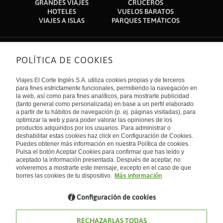
GRANDES VIAJES
CRUCEROS
HOTELES
VUELOS BARATOS
VIAJES A ISLAS
PARQUES TEMÁTICOS
POLÍTICA DE COOKIES
Sobre nosotros
Quiénes somos
Viajes El Corte Inglés S.A. utiliza cookies propias y de terceros
Financiación
Enlaces de interés
para fines estrictamente funcionales, permitiendo la navegación en
Sostenibilidad
la web, así como para fines analíticos, para mostrarte publicidad
Turismo accesible
(tanto general como personalizada) en base a un perfil elaborado
Guías de viaje
Tarjeta El Corte Inglés
a partir de tu hábitos de navegación (p. ej. páginas visitadas), para
Catálogos
Trabaja con nosotros
Internacional
optimizar la web y para poder valorar las opiniones de los
Auto check-in
El Corte Inglés
productos adquiridos por los usuarios. Para administrar o
Condiciones Generales
Canal Ético
deshabilitar estas cookies haz click en Configuración de Cookies.
Política de privacidad
España
Política de cookies
Puedes obtener más información en nuestra Política de cookies.
Accesibilidad
Pulsa el botón Aceptar Cookies para confirmar que has leído y
Empresas/ Grupos
aceptado la información presentada. Después de aceptar, no
Visita nuestro blog
volveremos a mostrarte este mensaje, excepto en el caso de que
borres las cookies de tu dispositivo.
Más información
Blog de Viajes el Corte inglés
Configuración de cookies
RECHAZARLAS TODAS