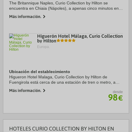
The Britannique Naples, Curio Collection by Hilton se
encuentra en Chiaia (Nápoles), a apenas cinco minutos en
coche de Lungomare Caracciolo y Museo Arqueológico
Más información.
Nacional de Nápoles. Además, este hotel de ...
Higuerón Hotel Málaga, Curio Collection
by Hilton
Europa.
Ubicación del establecimiento
Higueron Hotel Malaga, Curio Collection by Hilton de
Fuengirola está cerca de una estación de tren o metro, a
solo 10 minutos en coche de Bioparc Fuengirola y Playa de
Más información.
desde
Carvajal. Además, este hotel de playa ...
98
€
HOTELES CURIO COLLECTION BY HILTON EN