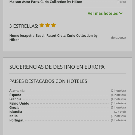
Maison Astor Paris, Curio Collection by Hilton
(París)
Ver más hoteles
3 ESTRELLAS:
Numo Ierapetra Beach Resort Crete, Curio Collection by
(Ierapetra)
Hilton
SUGERENCIAS DE DESTINO EN EUROPA
PAÍSES DESTACADOS CON HOTELES
Alemania
(2 hoteles)
España
(4 hoteles)
Francia
(4 hoteles)
Reino Unido
(4 hoteles)
Grecia
(2 hoteles)
Islandia
(1 hotel)
Italia
(3 hoteles)
Portugal
(4 hoteles)