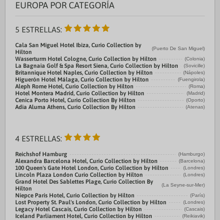
EUROPA POR CATEGORÍA
5 ESTRELLAS:
Cala San Miguel Hotel Ibiza, Curio Collection by
(Puerto De San Miguel)
Hilton
Wasserturm Hotel Cologne, Curio Collection by Hilton
(Colonia)
La Bagnaia Golf & Spa Resort Siena, Curio Collection by Hilton
(Sovicille)
Britannique Hotel Naples, Curio Collection by Hilton
(Nápoles)
Higuerón Hotel Málaga, Curio Collection by Hilton
(Fuengirola)
Aleph Rome Hotel, Curio Collection by Hilton
(Roma)
Hotel Montera Madrid, Curio Collection by Hilton
(Madrid)
Cenica Porto Hotel, Curio Collection By Hilton
(Oporto)
Adia Aluma Athens, Curio Collection By Hilton
(Atenas)
4 ESTRELLAS:
Reichshof Hamburg
(Hamburgo)
Alexandra Barcelona Hotel, Curio Collection by Hilton
(Barcelona)
100 Queen's Gate Hotel London, Curio Collection by Hilton
(Londres)
Lincoln Plaza London Curio Collection by Hilton
(Londres)
Grand Hotel Des Sablettes Plage, Curio Collection By
(La Seyne-sur-Mer)
Hilton
Niepce Paris Hotel, Curio Collection by Hilton
(París)
Lost Property St. Paul's London, Curio Collection by Hilton
(Londres)
Legacy Hotel Cascais, Curio Collection by Hilton
(Cascais)
Iceland Parliament Hotel, Curio Collection by Hilton
(Reikiavik)