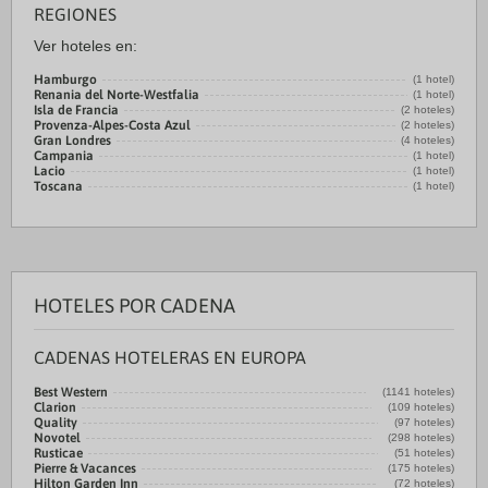
REGIONES
Ver hoteles en:
Hamburgo
(1 hotel)
Renania del Norte-Westfalia
(1 hotel)
Isla de Francia
(2 hoteles)
Provenza-Alpes-Costa Azul
(2 hoteles)
Gran Londres
(4 hoteles)
Campania
(1 hotel)
Lacio
(1 hotel)
Toscana
(1 hotel)
HOTELES POR CADENA
CADENAS HOTELERAS EN EUROPA
Best Western
(1141 hoteles)
Clarion
(109 hoteles)
Quality
(97 hoteles)
Novotel
(298 hoteles)
Rusticae
(51 hoteles)
Pierre & Vacances
(175 hoteles)
Hilton Garden Inn
(72 hoteles)