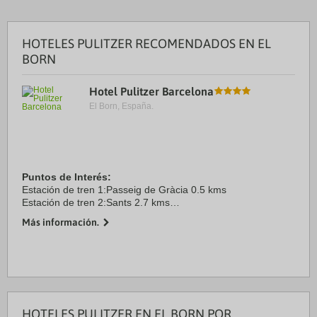
HOTELES PULITZER RECOMENDADOS EN EL
BORN
Hotel Pulitzer Barcelona
El Born, España.
Puntos de Interés:
Estación de tren 1:Passeig de Gràcia 0.5 kms
Estación de tren 2:Sants 2.7 kms
Aeropuerto 1:Josep Tarradelles - Prat 16.0 kms
Más información.
Aeropuerto 2:0 0.0 kms
Puerto:Barcelona 4.7 kms
Centro Ciudad:Plaza Cataluña ...
HOTELES PULITZER EN EL BORN POR