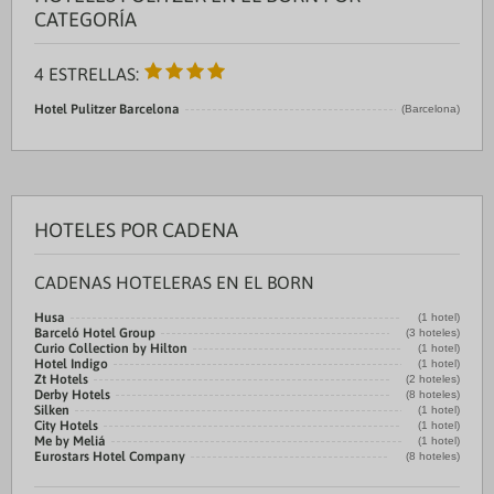
CATEGORÍA
4 ESTRELLAS:
Hotel Pulitzer Barcelona
(Barcelona)
HOTELES POR CADENA
CADENAS HOTELERAS EN EL BORN
Husa
(1 hotel)
Barceló Hotel Group
(3 hoteles)
Curio Collection by Hilton
(1 hotel)
Hotel Indigo
(1 hotel)
Zt Hotels
(2 hoteles)
Derby Hotels
(8 hoteles)
Silken
(1 hotel)
City Hotels
(1 hotel)
Me by Meliá
(1 hotel)
Eurostars Hotel Company
(8 hoteles)