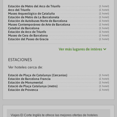
Estación de Metro del Arco de Triunfo
(1 hotel)
Arco del Triunfo
(1 hotel)
Museo Arqueológico de Cataluña
(1 hotel)
Estación de Metro de La Barceloneta
(1 hotel)
Estación de Autobuses Norte de Barcelona
(1 hotel)
Museo Contemporáneo de Arte de Barcelona
(1 hotel)
Catedral de Barcelona
(1 hotel)
Estación de Arco de Triunfo
(1 hotel)
Museo de Cera de Barcelona
(1 hotel)
Estación del Paseo de Gracia
(1 hotel)
Ver más lugares de intéres
ESTACIONES
Ver hoteles cerca de:
Estació de Plaça de Catalunya (Cercanias)
(1 hotel)
Estación de Barcelona Francia
(1 hotel)
Estación de Monumental
(1 hotel)
Estació de Plaça Catalunya (metro)
(1 hotel)
Estación de Provenca
(1 hotel)
Viajes El Corte Inglés te ofrece las mejores ofertas de hoteles