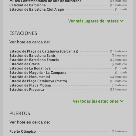
Museo Contemporáneo de Arte de Barcelona
(15 hoteles)
Catedral de Barcelona
(15 hoteles)
Estación de Barcelona Clot Aragó
(1 hotel)
Ver más lugares de intéres
ESTACIONES
Ver hoteles cerca de:
Estació de Plaça de Catalunya (Cercanias)
(13 hoteles)
Estación de Barcelona Sants
(2 hoteles)
Estación de Barcelona Francia
(10 hoteles)
Estación de Gracia
(7 hoteles)
Estación de La Bonanova
(1 hotel)
Estación de Magoria - La Campana
(1 hotel)
Estación de Monumental
(11 hoteles)
Estació de Plaça Catalunya (metro)
(13 hoteles)
Estación de Placa Molina
(3 hoteles)
Estación de Provenca
(12 hoteles)
Ver todas las estaciones
PUERTOS
Ver hoteles cerca de:
Puerto Olímpico
(4 hoteles)