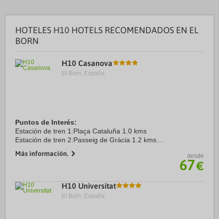
HOTELES H10 HOTELS RECOMENDADOS EN EL
BORN
H10 Casanova
El Born, España.
Puntos de Interés:
Estación de tren 1:Plaça Cataluña 1.0 kms
Estación de tren 2:Passeig de Gràcia 1.2 kms
Aeropuerto 1:Aeropuerto Barcelona El Prat 11.0 kms
Más información.
desde
Puerto:Puerto de Barcelona 4.6 kms
67
€
Centro Ciudad:Plaça Catalunya 1.0 ...
H10 Universitat
El Born, España.