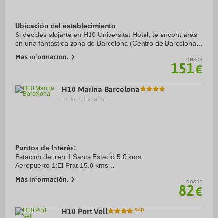
Ubicación del establecimiento
Si decides alojarte en H10 Universitat Hotel, te encontrarás
en una fantástica zona de Barcelona (Centro de Barcelona),
a solo cinco minutos a pie de La Rambla y Plaza de
Más información.
desde
Catalunya. Además, este hotel ...
151
€
H10 Marina Barcelona
El Born, España.
Puntos de Interés:
Estación de tren 1:Sants Estació 5.0 kms
Aeropuerto 1:El Prat 15.0 kms
Puerto:Port de Barcelona 3.5 kms
Más información.
desde
Centro Ciudad:Plaça Catalunya 2.5 kms
82
€
Recinto ferial 1:Fira Montjuïc 5.0 kms
Recinto ferial 2:Gran ...
H10 Port Vell