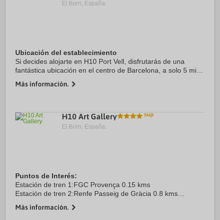
El Born, España.
Ubicación del establecimiento
Si decides alojarte en H10 Port Vell, disfrutarás de una
fantástica ubicación en el centro de Barcelona, a solo 5 min
a pie de Puerto de Barcelona y a 9 min de Catedral de
Más información.
Barcelona. Además, este hotel de ...
H10 Art Gallery
El Born, España.
Puntos de Interés:
Estación de tren 1:FGC Provença 0.15 kms
Estación de tren 2:Renfe Passeig de Gràcia 0.8 kms
Aeropuerto 1:Barcelona El Prat 14.0 kms
Más información.
Puerto:Barcelona 4.0 kms