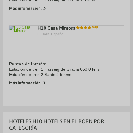
Estación de tren 2:Passeig de Gràcia 1.0 kms
Aeropuerto 1:Barcelona-El Prat 13.0 kms
Más información.
Puerto:Port de Barcelona 6.0 kms
Centro Ciudad:Plaça Catalunya 0.0 ...
H10 Casa Mimosa
El Born, España.
Puntos de Interés:
Estación de tren 1:Passeig de Gracia 650.0 kms
Estación de tren 2:Sants 2.5 kms
Aeropuerto 1:El Prat 13.0 kms
Más información.
Puerto:Puerto de Barcelona 3.5 kms
Recinto ferial 1:Fira Barcelona-Montjuïc 3.5 kms
Recinto ...
HOTELES H10 HOTELS EN EL BORN POR
CATEGORÍA