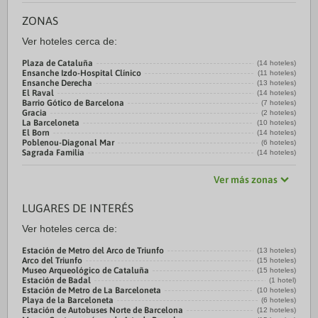
ZONAS
Ver hoteles cerca de:
Plaza de Cataluña
(14 hoteles)
Ensanche Izdo-Hospital Clínico
(11 hoteles)
Ensanche Derecha
(13 hoteles)
El Raval
(14 hoteles)
Barrio Gótico de Barcelona
(7 hoteles)
Gracia
(2 hoteles)
La Barceloneta
(10 hoteles)
El Born
(14 hoteles)
Poblenou-Diagonal Mar
(6 hoteles)
Sagrada Familia
(14 hoteles)
Ver más zonas
LUGARES DE INTERÉS
Ver hoteles cerca de:
Estación de Metro del Arco de Triunfo
(13 hoteles)
Arco del Triunfo
(15 hoteles)
Museo Arqueológico de Cataluña
(15 hoteles)
Estación de Badal
(1 hotel)
Estación de Metro de La Barceloneta
(10 hoteles)
Playa de la Barceloneta
(6 hoteles)
Estación de Autobuses Norte de Barcelona
(12 hoteles)