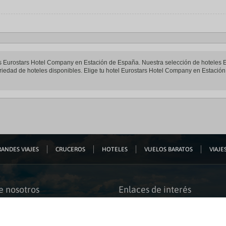
teles Eurostars Hotel Company en Estación de España. Nuestra selección de hotele
riedad de hoteles disponibles. Elige tu hotel Eurostars Hotel Company en Estación 
ANDES VIAJES
CRUCEROS
HOTELES
VUELOS BARATOS
VIAJES
e nosotros
Enlaces de interés
s somos
Guías de viaje
iación
Catálogos
bilidad
Auto check-in