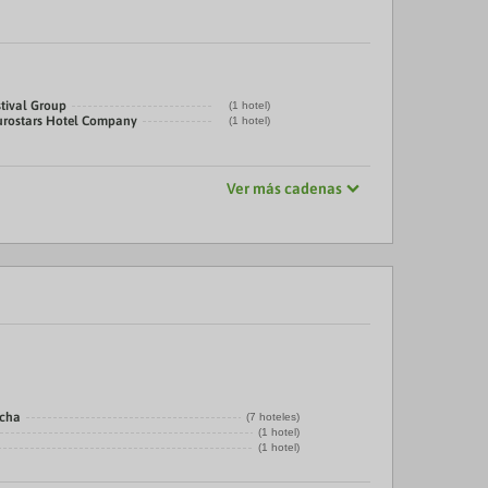
stival Group
(1 hotel)
urostars Hotel Company
(1 hotel)
Ver más cadenas
echa
(7 hoteles)
(1 hotel)
(1 hotel)