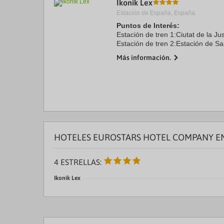
Ikonik Lex
a
Estación de España, España.
da
P
Puntos de Interés:
th
Estación de tren 1:Ciutat de la Ju
qu
Estación de tren 2:Estación de S
m
Aeropuerto 1:El Prat 10.0 kms
k
Más información.
Recinto ferial 1:Fira Gran Via 1.5
to
ge
th
k
sh
fo
c
da
HOTELES EUROSTARS HOTEL COMPANY EN
4 ESTRELLAS:
Ikonik Lex