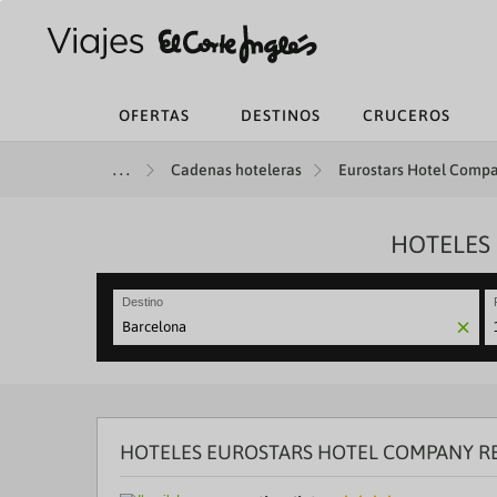
OFERTAS
DESTINOS
CRUCEROS
Cadenas hoteleras
Eurostars Hotel Compa
HOTELES
Destino
N
fo
to
in
wi
th
HOTELES EUROSTARS HOTEL COMPANY R
ca
a
se