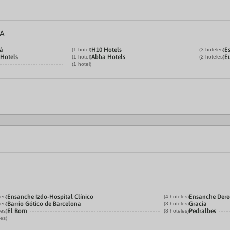
ÑA
iá
H10 Hotels
E
(1 hotel)
(3 hoteles)
 Hotels
Abba Hotels
E
(1 hotel)
(2 hoteles)
(1 hotel)
Ensanche Izdo-Hospital Clínico
Ensanche Der
les)
(4 hoteles)
Barrio Gótico de Barcelona
Gracia
les)
(3 hoteles)
El Born
Pedralbes
les)
(8 hoteles)
les)