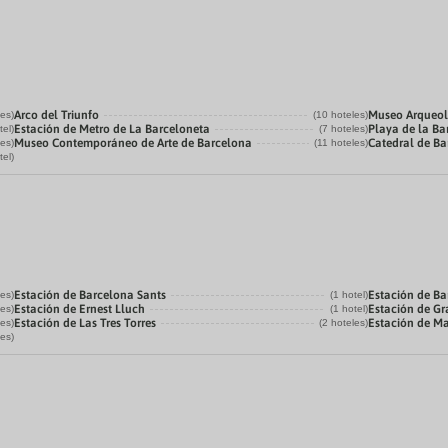
Arco del Triunfo
Museo Arqueol
les)
(10 hoteles)
Estación de Metro de La Barceloneta
Playa de la Ba
tel)
(7 hoteles)
Museo Contemporáneo de Arte de Barcelona
Catedral de B
les)
(11 hoteles)
tel)
Estación de Barcelona Sants
Estación de Ba
les)
(1 hotel)
Estación de Ernest Lluch
Estación de Gr
les)
(1 hotel)
Estación de Las Tres Torres
Estación de M
les)
(2 hoteles)
les)