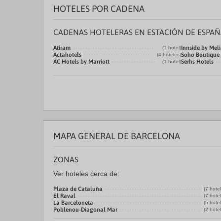
HOTELES POR CADENA
CADENAS HOTELERAS EN ESTACIÓN DE ESPA
Atiram
Innside by Mel
(1 hotel)
Actahotels
Soho Boutique
(4 hoteles)
AC Hotels by Marriott
Serhs Hotels
(1 hotel)
MAPA GENERAL DE BARCELONA
ZONAS
Ver hoteles cerca de:
Plaza de Cataluña
(7 hote
El Raval
(7 hote
La Barceloneta
(5 hote
Poblenou-Diagonal Mar
(2 hote