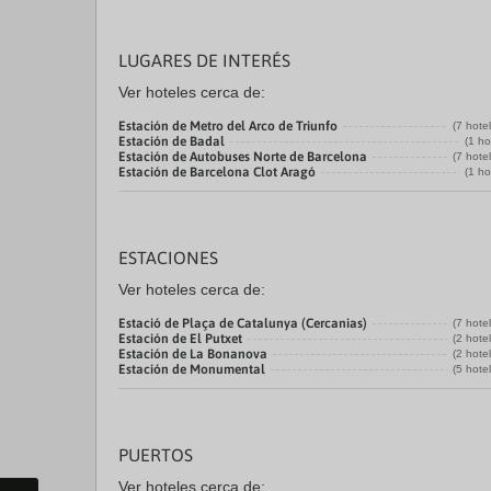
LUGARES DE INTERÉS
Ver hoteles cerca de:
Estación de Metro del Arco de Triunfo
(7 hote
Estación de Badal
(1 ho
Estación de Autobuses Norte de Barcelona
(7 hote
Estación de Barcelona Clot Aragó
(1 ho
ESTACIONES
Ver hoteles cerca de:
Estació de Plaça de Catalunya (Cercanias)
(7 hote
Estación de El Putxet
(2 hote
Estación de La Bonanova
(2 hote
Estación de Monumental
(5 hote
PUERTOS
Ver hoteles cerca de: