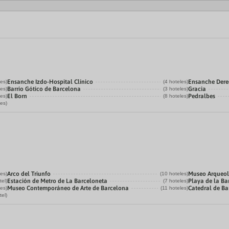
Ensanche Izdo-Hospital Clínico
Ensanche Der
les)
(4 hoteles)
Barrio Gótico de Barcelona
Gracia
les)
(3 hoteles)
El Born
Pedralbes
les)
(8 hoteles)
les)
Arco del Triunfo
Museo Arqueol
les)
(10 hoteles)
Estación de Metro de La Barceloneta
Playa de la Ba
tel)
(7 hoteles)
Museo Contemporáneo de Arte de Barcelona
Catedral de B
les)
(11 hoteles)
tel)