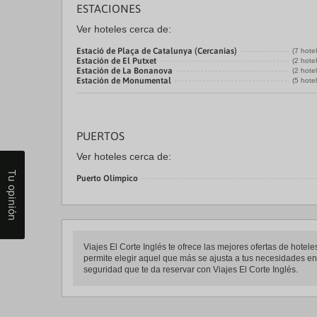
ESTACIONES
Ver hoteles cerca de:
Estació de Plaça de Catalunya (Cercanias)
(7 hote
Estación de El Putxet
(2 hote
Estación de La Bonanova
(2 hote
Estación de Monumental
(5 hote
PUERTOS
Ver hoteles cerca de:
Tu opinión
Puerto Olímpico
Viajes El Corte Inglés te ofrece las mejores ofertas de ho
permite elegir aquel que más se ajusta a tus necesidades ent
seguridad que te da reservar con Viajes El Corte Inglés.