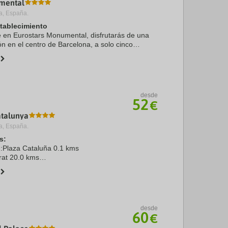
mental
a, España.
stablecimiento
te en Eurostars Monumental, disfrutarás de una
ón en el centro de Barcelona, a solo cinco
de Sagrada Familia y Plaza de Catalunya.
 se ...
desde
52
€
talunya
a, España.
s:
1:Plaza Cataluña 0.1 kms
rat 20.0 kms
de Barcelona 4.0 kms
aza Cataluña 0.1 kms
La Fira de Barcelona 4.0 kms
desde
60
€