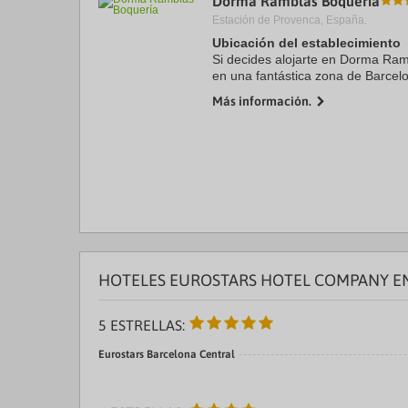
Dorma Ramblas Boquería
Estación de Provenca, España.
Ubicación del establecimiento
Si decides alojarte en Dorma Ram
en una fantástica zona de Barcelo
unos pasos de La Rambla y a ape
Más información.
Barcelona. ...
HOTELES EUROSTARS HOTEL COMPANY EN
5 ESTRELLAS:
Eurostars Barcelona Central