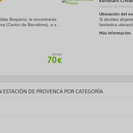
Eurostars Crista
Estación de Provenc
Ubicación del e
blas Boquería, te encontrarás
Si decides alojart
na (Centro de Barcelona), a solo
fantástica ubicaci
nas 6 min a pie de Catedral de
minutos a pie de 
Más información.
hotel se ...
desde
70
€
 ESTACIÓN DE PROVENCA POR CATEGORÍA