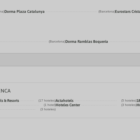
Dorma Plaza Catalunya
Eurostars Crist
na)
(Barcelona)
Dorma Ramblas Boquería
(Barcelona)
ENCA
ls & Resorts
Actahotels
1
(17 hoteles)
(5 hoteles)
Hoteles Center
H
(1 hotel)
(3 hoteles)
(3 hoteles)