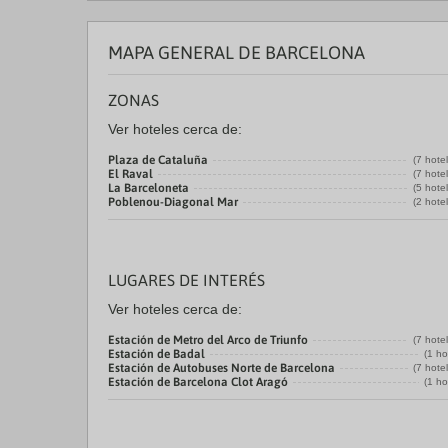
MAPA GENERAL DE BARCELONA
ZONAS
Ver hoteles cerca de:
Plaza de Cataluña
(7 hote
El Raval
(7 hote
La Barceloneta
(5 hote
Poblenou-Diagonal Mar
(2 hote
LUGARES DE INTERÉS
Ver hoteles cerca de:
Estación de Metro del Arco de Triunfo
(7 hote
Estación de Badal
(1 ho
Estación de Autobuses Norte de Barcelona
(7 hote
Estación de Barcelona Clot Aragó
(1 ho