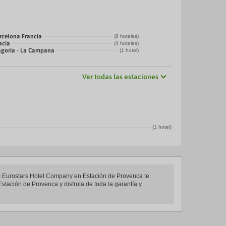
rcelona Francia
(8 hoteles)
acia
(4 hoteles)
agoria - La Campana
(1 hotel)
Ver todas las estaciones
(1 hotel)
es Eurostars Hotel Company en Estación de Provenca te
stación de Provenca y disfruta de toda la garantía y