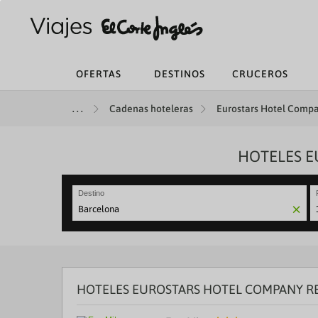
OFERTAS
DESTINOS
CRUCEROS
Cadenas hoteleras
Eurostars Hotel Compa
HOTELES E
Destino
N
fo
to
in
wi
th
HOTELES EUROSTARS HOTEL COMPANY R
ca
a
se