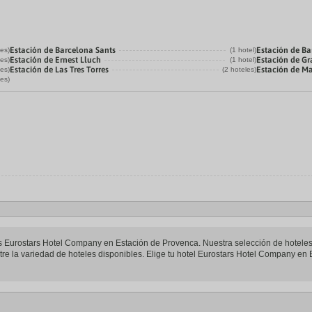
Estación de Barcelona Sants
Estación de Ba
les)
(1 hotel)
Estación de Ernest Lluch
Estación de Gr
les)
(1 hotel)
Estación de Las Tres Torres
Estación de M
les)
(2 hoteles)
les)
teles Eurostars Hotel Company en Estación de Provenca. Nuestra selección de hotel
re la variedad de hoteles disponibles. Elige tu hotel Eurostars Hotel Company en E