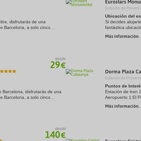
Eurostars Monu
a
Estación de Provenc
te.
date.
ress
Press
Ubicación del e
e
the
itre, disfrutarás de una
Si decides alojar
estion
question
de Barcelona, a solo cinco
fantástica ubicaci
ark
mark
 Casa Milà. Además, este hotel
minutos en coche 
ey
key
Más información.
Además, este hotel
to
t
get
e
the
eyboard
keyboard
desde
ortcuts
shortcuts
29
€
r
for
hanging
changing
Dorma Plaza Ca
tes.
dates.
Estación de Provenc
Puntos de Interé
e Barcelona, disfrutarás de una
Estación de tren 
de Barcelona, a solo cinco
Aeropuerto 1:El P
 y Casa Batlló. Además, este
Puerto:El Puerto 
Más información.
Centro Ciudad:Pl
Recinto ferial 1:
Recinto ...
desde
140
€