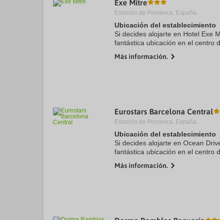
Exe Mitre
a
Estación de Provenca, España.
da
P
Ubicación del establecimiento
th
Si decides alojarte en Hotel Exe M
qu
fantástica ubicación en el centro 
m
minutos en coche de Park Güell y
k
Más información.
se encuentra a 3,4 km ...
to
ge
th
k
sh
fo
c
Eurostars Barcelona Central
da
Estación de Provenca, España.
Ubicación del establecimiento
Si decides alojarte en Ocean Driv
fantástica ubicación en el centro 
minutos a pie de Paseo de Gracia
Más información.
hotel de lujo se ...