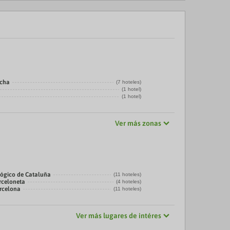
echa
(7 hoteles)
(1 hotel)
(1 hotel)
Ver más zonas
ógico de Cataluña
(11 hoteles)
rceloneta
(4 hoteles)
arcelona
(11 hoteles)
Ver más lugares de intéres