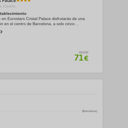
l Palace
a, España.
stablecimiento
e en Eurostars Cristal Palace disfrutarás de una
ón en el centro de Barcelona, a solo cinco
Casa Batlló y Paseo de Gracia. Además, este
desde
71
€
(Barcelona)