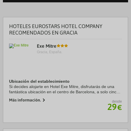
HOTELES EUROSTARS HOTEL COMPANY
RECOMENDADOS EN GRACIA
Exe Mitre
Gracia, España.
Ubicación del establecimiento
Si decides alojarte en Hotel Exe Mitre, disfrutarás de una
fantástica ubicación en el centro de Barcelona, a solo cinco
minutos en coche de Park Güell y Casa Milà. Además, este
Más información.
desde
hotel se encuentra a 3,4 km ...
29
€