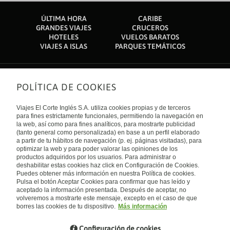
ÚLTIMA HORA
CARIBE
GRANDES VIAJES
CRUCEROS
HOTELES
VUELOS BARATOS
VIAJES A ISLAS
PARQUES TEMÁTICOS
POLÍTICA DE COOKIES
Sobre nosotros
Quiénes somos
Viajes El Corte Inglés S.A. utiliza cookies propias y de terceros
Financiación
Enlaces de interés
para fines estrictamente funcionales, permitiendo la navegación en
Sostenibilidad
la web, así como para fines analíticos, para mostrarte publicidad
Turismo accesible
(tanto general como personalizada) en base a un perfil elaborado
Guías de viaje
Tarjeta El Corte Inglés
a partir de tu hábitos de navegación (p. ej. páginas visitadas), para
Catálogos
Trabaja con nosotros
Internacional
optimizar la web y para poder valorar las opiniones de los
Auto check-in
El Corte Inglés
productos adquiridos por los usuarios. Para administrar o
Condiciones Generales
Canal Ético
deshabilitar estas cookies haz click en Configuración de Cookies.
Política de privacidad
España
Política de cookies
Puedes obtener más información en nuestra Política de cookies.
Accesibilidad
Pulsa el botón Aceptar Cookies para confirmar que has leído y
Empresas/ Grupos
aceptado la información presentada. Después de aceptar, no
Visita nuestro blog
volveremos a mostrarte este mensaje, excepto en el caso de que
borres las cookies de tu dispositivo.
Más información
Blog de Viajes el Corte inglés
Configuración de cookies