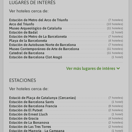
LUGARES DE INTERÉS
Ver hoteles cerca de:
Estación de Metro del Arco de Triunfo
(7 hoteles)
Arco del Triunfo
(10 hoteles)
Museo Arqueológico de Cataluña
(11 hoteles)
Estación de Badal
(1 hotel)
Estación de Metro de La Barceloneta
(7 hoteles)
Playa de la Barceloneta
(4 hoteles)
Estación de Autobuses Norte de Barcelona
(7 hoteles)
Museo Contemporáneo de Arte de Barcelona
(11 hoteles)
Catedral de Barcelona
(11 hoteles)
Estación de Barcelona Clot Aragó
(1 hotel)
Ver más lugares de intéres
ESTACIONES
Ver hoteles cerca de:
Estació de Plaça de Catalunya (Cercanias)
(7 hoteles)
Estación de Barcelona Sants
(1 hotel)
Estación de Barcelona Francia
(8 hoteles)
Estación de El Putxet
(2 hoteles)
Estación de Ernest Lluch
(1 hotel)
Estación de Gracia
(4 hoteles)
Estación de La Bonanova
(2 hoteles)
Estación de Las Tres Torres
(2 hoteles)
Estación de Magoria - La Campana
(1 hotel)