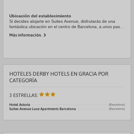
Ubicación del establecimiento
Si decides alojarte en Suites Avenue, disfrutarás de una
fantástica ubicación en el centro de Barcelona, a unos pasos
de Casa Milà y a solo 13 min a pie de Plaza de Catalunya.
Más información.
Además, este apartotel se ...
HOTELES DERBY HOTELS EN GRACIA POR
CATEGORÍA
3 ESTRELLAS:
Hotel Astoria
(Barcelona)
Suites Avenue Luxe Apartments Barcelona
(Barcelona)