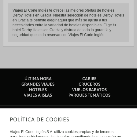
Viajes El Corte Inglés te ofrece las mejores ofertas de hoteles
Derby Hotels en Gracia. Nuestra selección de hoteles Derby Hotels
en Gracia te permite elegir aquel que más se ajusta a tus
necesidades entre la variedad de hoteles disponibles. Elige tu
hotel Derby Hotels en Gracia y disfruta de toda la garantía y
seguridad que te da reservar con Viajes El Corte Inglés.
ÚLTIMA HORA
CARIBE
GRANDES VIAJES
CRUCEROS
HOTELES
VUELOS BARATOS
VIAJES A ISLAS
PARQUES TEMÁTICOS
POLÍTICA DE COOKIES
Sobre nosotros
Quiénes somos
Viajes El Corte Inglés S.A. utiliza cookies propias y de terceros
Financiación
para fines estrictamente funcionales, permitiendo la navegación en