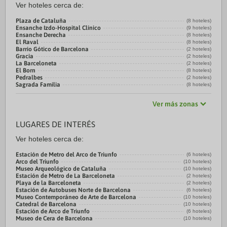
Ver hoteles cerca de:
Plaza de Cataluña
(8 hoteles)
Ensanche Izdo-Hospital Clínico
(9 hoteles)
Ensanche Derecha
(8 hoteles)
El Raval
(8 hoteles)
Barrio Gótico de Barcelona
(2 hoteles)
Gracia
(2 hoteles)
La Barceloneta
(2 hoteles)
El Born
(8 hoteles)
Pedralbes
(2 hoteles)
Sagrada Familia
(8 hoteles)
Ver más zonas
LUGARES DE INTERÉS
Ver hoteles cerca de:
Estación de Metro del Arco de Triunfo
(6 hoteles)
Arco del Triunfo
(10 hoteles)
Museo Arqueológico de Cataluña
(10 hoteles)
Estación de Metro de La Barceloneta
(2 hoteles)
Playa de la Barceloneta
(2 hoteles)
Estación de Autobuses Norte de Barcelona
(6 hoteles)
Museo Contemporáneo de Arte de Barcelona
(10 hoteles)
Catedral de Barcelona
(10 hoteles)
Estación de Arco de Triunfo
(6 hoteles)
Museo de Cera de Barcelona
(10 hoteles)