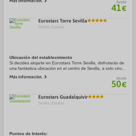
Más información.
desde
Además, este hotel se encuentra ...
41
€
Eurostars Torre Sevilla
Sevilla, España.
Ubicación del establecimiento
Si decides alojarte en Eurostars Torre Sevilla, disfrutarás de
una fantástica ubicación en el centro de Sevilla, a solo cinco
minutos en coche de Centro comercial Plaza de Armas y Isla
Más información.
desde
Mágica. Además, este ...
50
€
Eurostars Guadalquivir
Sevilla, España.
Puntos de Interés: