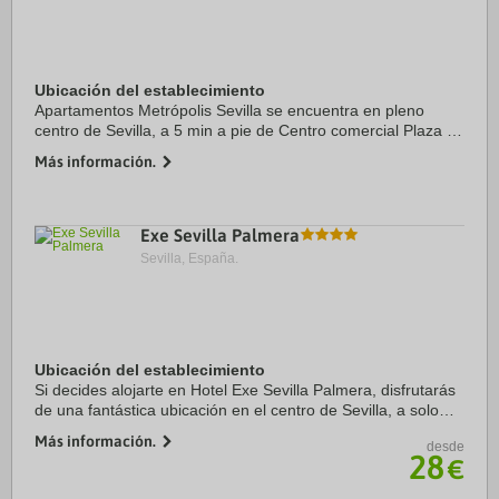
Ubicación del establecimiento
Apartamentos Metrópolis Sevilla se encuentra en pleno
centro de Sevilla, a 5 min a pie de Centro comercial Plaza de
Armas y a 5 min de Museo de Bellas Artes. Además, este
Más información.
apartamento se encuentra a 1,6 km ...
Exe Sevilla Palmera
Sevilla, España.
Ubicación del establecimiento
Si decides alojarte en Hotel Exe Sevilla Palmera, disfrutarás
de una fantástica ubicación en el centro de Sevilla, a solo
cinco minutos en coche de Alcázar y Centro comercial Plaza
Más información.
desde
de Armas. Además, este ...
28
€