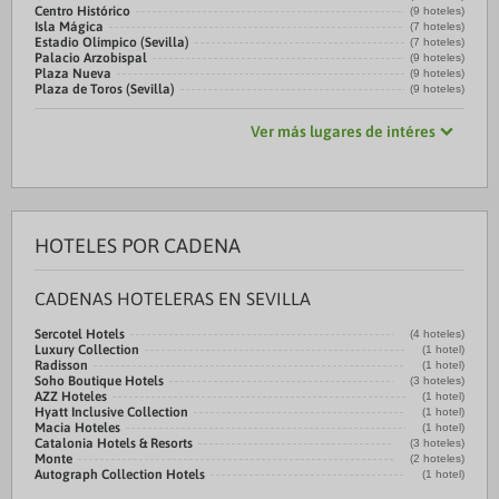
Centro Histórico
(9 hoteles)
Isla Mágica
(7 hoteles)
Estadio Olímpico (Sevilla)
(7 hoteles)
Palacio Arzobispal
(9 hoteles)
Plaza Nueva
(9 hoteles)
Plaza de Toros (Sevilla)
(9 hoteles)
Ver más lugares de intéres
HOTELES POR CADENA
CADENAS HOTELERAS EN SEVILLA
Sercotel Hotels
(4 hoteles)
Luxury Collection
(1 hotel)
Radisson
(1 hotel)
Soho Boutique Hotels
(3 hoteles)
AZZ Hoteles
(1 hotel)
Hyatt Inclusive Collection
(1 hotel)
Macia Hoteles
(1 hotel)
Catalonia Hotels & Resorts
(3 hoteles)
Monte
(2 hoteles)
Autograph Collection Hotels
(1 hotel)