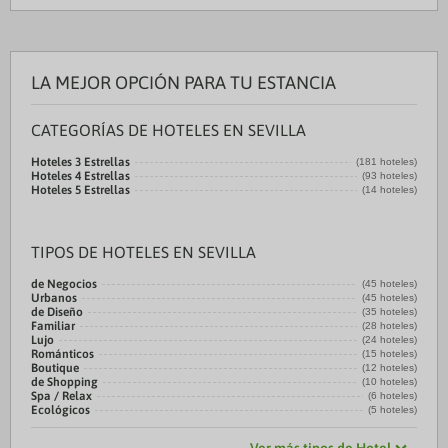
LA MEJOR OPCIÓN PARA TU ESTANCIA
CATEGORÍAS DE HOTELES EN SEVILLA
Hoteles 3 Estrellas
(181 hoteles)
Hoteles 4 Estrellas
(93 hoteles)
Hoteles 5 Estrellas
(14 hoteles)
TIPOS DE HOTELES EN SEVILLA
de Negocios
(45 hoteles)
Urbanos
(45 hoteles)
de Diseño
(35 hoteles)
Familiar
(28 hoteles)
Lujo
(24 hoteles)
Románticos
(15 hoteles)
Boutique
(12 hoteles)
de Shopping
(10 hoteles)
Spa / Relax
(6 hoteles)
Ecológicos
(5 hoteles)