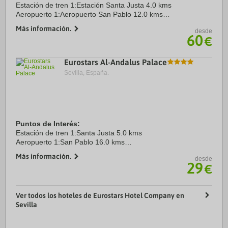
Estación de tren 1:Estación Santa Justa 4.0 kms
Aeropuerto 1:Aeropuerto San Pablo 12.0 kms
Puerto:Puerto de Sevilla 3.0 kms
Más información.
desde
Recinto ferial 1:Real de la Feria de Abril 1.1 kms
60
€
Eurostars Al-Andalus Palace
Sevilla, España.
Puntos de Interés:
Estación de tren 1:Santa Justa 5.0 kms
Aeropuerto 1:San Pablo 16.0 kms
Puerto:Puerto de Sevilla 3.0 kms
Más información.
desde
Recinto ferial 1:FIBES 10.0 kms
29
€
Recinto ferial 2:Real de la Feria de Sevilla 2.5 kms
Ver todos los hoteles de Eurostars Hotel Company en
Sevilla