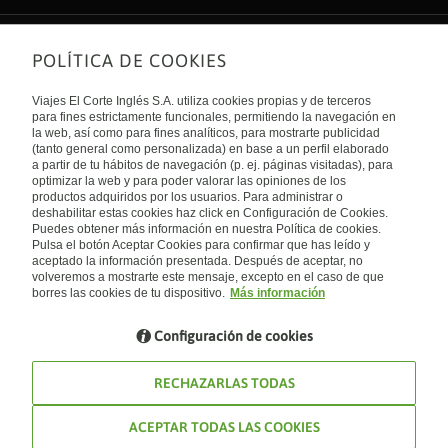
POLÍTICA DE COOKIES
Sobre nosotros
Quiénes somos
Viajes El Corte Inglés S.A. utiliza cookies propias y de terceros
Financiación
Enlaces de interés
para fines estrictamente funcionales, permitiendo la navegación en
Sostenibilidad
la web, así como para fines analíticos, para mostrarte publicidad
Turismo accesible
(tanto general como personalizada) en base a un perfil elaborado
Guías de viaje
Tarjeta El Corte Inglés
a partir de tu hábitos de navegación (p. ej. páginas visitadas), para
Catálogos
Trabaja con nosotros
Internacional
optimizar la web y para poder valorar las opiniones de los
Auto check-in
El Corte Inglés
productos adquiridos por los usuarios. Para administrar o
Condiciones Generales
Canal Ético
deshabilitar estas cookies haz click en Configuración de Cookies.
Política de privacidad
España
Política de cookies
Puedes obtener más información en nuestra Política de cookies.
Accesibilidad
Pulsa el botón Aceptar Cookies para confirmar que has leído y
Empresas/ Grupos
aceptado la información presentada. Después de aceptar, no
Visita nuestro blog
volveremos a mostrarte este mensaje, excepto en el caso de que
borres las cookies de tu dispositivo.
Más información
Blog de Viajes el Corte inglés
Configuración de cookies
RECHAZARLAS TODAS
ACEPTAR TODAS LAS COOKIES