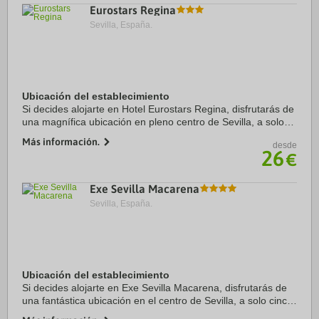
Eurostars Regina
Sevilla, España.
Ubicación del establecimiento
Si decides alojarte en Hotel Eurostars Regina, disfrutarás de
una magnífica ubicación en pleno centro de Sevilla, a solo
15 minutos a pie de Isla Mágica y Metropol Parasol.
Más información.
desde
Además, este hotel se encuentra ...
26
€
Exe Sevilla Macarena
Sevilla, España.
Ubicación del establecimiento
Si decides alojarte en Exe Sevilla Macarena, disfrutarás de
una fantástica ubicación en el centro de Sevilla, a solo cinco
minutos en coche de Plaza de España y Isla Mágica.