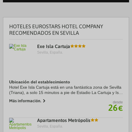
HOTELES EUROSTARS HOTEL COMPANY
RECOMENDADOS EN SEVILLA
Exe Isla Cartuja
Sevilla, España.
Ubicación del establecimiento
Hotel Exe Isla Cartuja está en una fantástica zona de Sevilla
(Triana), a solo 15 minutos a pie de Estadio La Cartuja y Isla
Mágica. Además, este hotel se encuentra a 6,4 km de
Más información.
desde
Catedral de Sevilla y a 4,7 ...
26
€
Apartamentos Metrópolis
Sevilla, España.