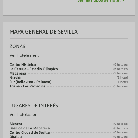
Ver más tipos de Hotel
MAPA GENERAL DE SEVILLA
ZONAS
Ver hoteles en:
Centro Histórico
(9 hoteles)
La Cartuja - Estadio Olímpico
(5 hoteles)
Macarena
(2 hoteles)
Nervión
(1 hotel)
Sur (Bellavista - Palmera)
(1 hotel)
Triana - Los Remedios
(5 hoteles)
LUGARES DE INTERÉS
Ver hoteles en:
Alcázar
(9 hoteles)
Basílica de La Macarena
(8 hoteles)
Centro Ciudad de Sevilla
(6 hoteles)
Giralda
(9 hoteles)