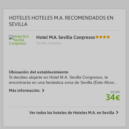
HOTELES HOTELES M.A. RECOMENDADOS EN
SEVILLA
Hotel M.A. Sevilla Congresos
Sevilla, España.
Ubicación del establecimiento
Si decides alojarte en Hotel M.A. Sevilla Congresos, te
encontrarás en una fantástica zona de Sevilla (Este-Alcosa-
Torreblanca) y estarás a menos de diez minutos en coche
Más información.
desde
de Plaza de España y Alcázar. ...
34
€
Ver todos los hoteles de Hoteles M.A. en Sevilla