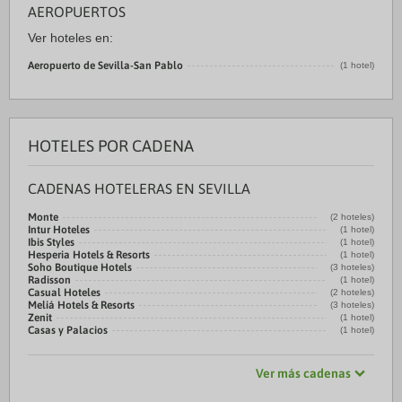
AEROPUERTOS
Ver hoteles en:
Aeropuerto de Sevilla-San Pablo
(1 hotel)
HOTELES POR CADENA
CADENAS HOTELERAS EN SEVILLA
Monte
(2 hoteles)
Intur Hoteles
(1 hotel)
Ibis Styles
(1 hotel)
Hesperia Hotels & Resorts
(1 hotel)
Soho Boutique Hotels
(3 hoteles)
Radisson
(1 hotel)
Casual Hoteles
(2 hoteles)
Meliá Hotels & Resorts
(3 hoteles)
Zenit
(1 hotel)
Casas y Palacios
(1 hotel)
Ver más cadenas