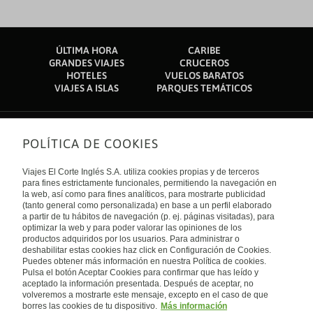
ÚLTIMA HORA
CARIBE
GRANDES VIAJES
CRUCEROS
HOTELES
VUELOS BARATOS
VIAJES A ISLAS
PARQUES TEMÁTICOS
POLÍTICA DE COOKIES
Sobre nosotros
Quiénes somos
Viajes El Corte Inglés S.A. utiliza cookies propias y de terceros
Financiación
Enlaces de interés
para fines estrictamente funcionales, permitiendo la navegación en
Sostenibilidad
la web, así como para fines analíticos, para mostrarte publicidad
Turismo accesible
(tanto general como personalizada) en base a un perfil elaborado
Guías de viaje
Tarjeta El Corte Inglés
a partir de tu hábitos de navegación (p. ej. páginas visitadas), para
Catálogos
Trabaja con nosotros
Internacional
optimizar la web y para poder valorar las opiniones de los
Auto check-in
El Corte Inglés
productos adquiridos por los usuarios. Para administrar o
Condiciones Generales
Canal Ético
deshabilitar estas cookies haz click en Configuración de Cookies.
Política de privacidad
España
Política de cookies
Puedes obtener más información en nuestra Política de cookies.
Accesibilidad
Pulsa el botón Aceptar Cookies para confirmar que has leído y
Empresas/ Grupos
aceptado la información presentada. Después de aceptar, no
Visita nuestro blog
volveremos a mostrarte este mensaje, excepto en el caso de que
borres las cookies de tu dispositivo.
Más información
Blog de Viajes el Corte inglés