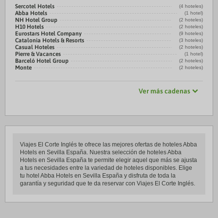
Sercotel Hotels
(4 hoteles)
Abba Hotels
(1 hotel)
NH Hotel Group
(2 hoteles)
H10 Hotels
(2 hoteles)
Eurostars Hotel Company
(9 hoteles)
Catalonia Hotels & Resorts
(3 hoteles)
Casual Hoteles
(2 hoteles)
Pierre & Vacances
(1 hotel)
Barceló Hotel Group
(2 hoteles)
Monte
(2 hoteles)
Ver más cadenas
Viajes El Corte Inglés te ofrece las mejores ofertas de hoteles Abba
Hotels en Sevilla España. Nuestra selección de hoteles Abba
Hotels en Sevilla España te permite elegir aquel que más se ajusta
a tus necesidades entre la variedad de hoteles disponibles. Elige
tu hotel Abba Hotels en Sevilla España y disfruta de toda la
garantía y seguridad que te da reservar con Viajes El Corte Inglés.