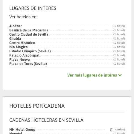
LUGARES DE INTERÉS
Ver hoteles en:
Alcázar
(1 hotel)
Basílica de La Macarena
(1 hotel)
Centro Ciudad de Sevilla
(1 hotel)
Giralda
(1 hotel)
Centro Histórico
(1 hotel)
Isla Mágica
(1 hotel)
Estadio Olímpico (Sevilla)
(1 hotel)
Palacio Arzobispal
(1 hotel)
Plaza Nueva
(1 hotel)
Plaza de Toros (Sevilla)
(1 hotel)
Ver más lugares de intéres
HOTELES POR CADENA
CADENAS HOTELERAS EN SEVILLA
NH Hotel Group
(2 hoteles)
Novotel
(1 hotel)