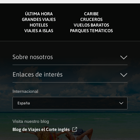
ÚLTIMA HORA
CARIBE
GRANDES VIAJES
CRUCEROS
HOTELES
VUELOS BARATOS
VIAJES A ISLAS
PARQUES TEMÁTICOS
Sobre nosotros
Quiénes somos
Financiación
Enlaces de interés
Sostenibilidad
Turismo accesible
Guías de viaje
Tarjeta El Corte Inglés
Catálogos
Trabaja con nosotros
Internacional
Auto check-in
El Corte Inglés
Condiciones Generales
Canal Ético
Política de privacidad
España
Política de cookies
Accesibilidad
Empresas/ Grupos
Visita nuestro blog
Blog de Viajes el Corte inglés