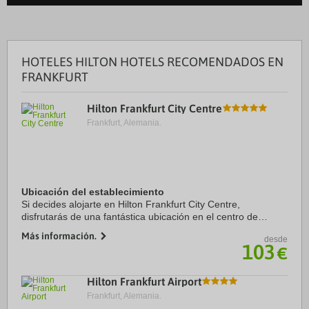
HOTELES HILTON HOTELS RECOMENDADOS EN
FRANKFURT
Hilton Frankfurt City Centre
Frankfurt, Alemania.
Ubicación del establecimiento
Si decides alojarte en Hilton Frankfurt City Centre,
disfrutarás de una fantástica ubicación en el centro de
Fráncfort, a solo cinco minutos a pie de MyZeil y Teatro de la
Más información.
desde
ópera Alte Oper. Además, este ...
103
€
Hilton Frankfurt Airport
Frankfurt, Alemania.