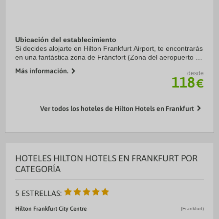
Ubicación del establecimiento
Si decides alojarte en Hilton Frankfurt Airport, te encontrarás
en una fantástica zona de Fráncfort (Zona del aeropuerto de
Fráncfort del Meno) y estarás a menos de 15 minutos en
Más información.
desde
coche de Parque Gateway ...
118
€
Ver todos los hoteles de Hilton Hotels en Frankfurt
HOTELES HILTON HOTELS EN FRANKFURT POR
CATEGORÍA
5 ESTRELLAS:
Hilton Frankfurt City Centre
(Frankfurt)