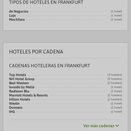
TIPOS DE HOTELES EN FRANKFURT
de Negocios
(1 hotel)
Lujo
(1 hotel)
Mochilero
(1 hotel)
HOTELES POR CADENA
CADENAS HOTELERAS EN FRANKFURT
Top Hotels
(3 hoteles)
NH Hotel Group
(5 hoteles)
Best Western
(2 hoteles)
Innside by Meliá
(1 hotel)
Radisson Blu
(1 hotel)
Marriott Hotels & Resorts
(2 hoteles)
Hilton Hotels
(2 hoteles)
Westin
(1 hotel)
Dormero
(1 hotel)
IHG
(1 hotel)
Ver más cadenas