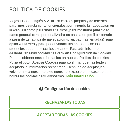
POLÍTICA DE COOKIES
Sobre nosotros
Quiénes somos
Viajes El Corte Inglés S.A. utiliza cookies propias y de terceros
Financiación
Enlaces de interés
para fines estrictamente funcionales, permitiendo la navegación en
Sostenibilidad
la web, así como para fines analíticos, para mostrarte publicidad
Turismo accesible
(tanto general como personalizada) en base a un perfil elaborado
Guías de viaje
Tarjeta El Corte Inglés
a partir de tu hábitos de navegación (p. ej. páginas visitadas), para
Catálogos
Trabaja con nosotros
Internacional
optimizar la web y para poder valorar las opiniones de los
Auto check-in
El Corte Inglés
productos adquiridos por los usuarios. Para administrar o
Condiciones Generales
Canal Ético
deshabilitar estas cookies haz click en Configuración de Cookies.
Política de privacidad
España
Política de cookies
Puedes obtener más información en nuestra Política de cookies.
Accesibilidad
Pulsa el botón Aceptar Cookies para confirmar que has leído y
Empresas/ Grupos
aceptado la información presentada. Después de aceptar, no
Visita nuestro blog
volveremos a mostrarte este mensaje, excepto en el caso de que
borres las cookies de tu dispositivo.
Más información
Blog de Viajes el Corte inglés
Configuración de cookies
RECHAZARLAS TODAS
ACEPTAR TODAS LAS COOKIES
© Viajes El Corte Inglés 2026. Todos los derechos reservados