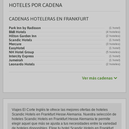
HOTELES POR CADENA
CADENAS HOTELERAS EN FRANKFURT
Park Inn by Radisson
(1 hotel)
B&B Hotels
(4 hoteles)
Hilton Garden Inn
(2 hoteles)
Scandic Hotels
(1 hotel)
Mercure
(3 hoteles)
EasyHotel
(1 hotel)
NH Hotel Group
(5 hoteles)
Intercity Express
(1 hotel)
Jumeirah
(1 hotel)
Leonardo Hotels
(2 hoteles)
Ver más cadenas
Viajes El Corte Inglés te ofrece las mejores ofertas de hoteles
Scandic Hotels en Frankfurt Hesse Alemania. Nuestra selección de
hoteles Scandic Hotels en Frankfurt Hesse Alemania te permite
elegir aquel que más se ajusta a tus necesidades entre la variedad
de hoteles disponibles. Elige tu hotel Scandic Hotels en Frankfurt