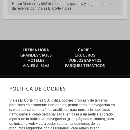
Hesse Alemania y disfruta de toda la garantía y seguridad que te
da reservar con Viajes El Corte Inglés.
ÚLTIMA HORA
CARIBE
GRANDES VIAJES
CRUCEROS
HOTELES
VUELOS BARATOS
VIAJES A ISLAS
PARQUES TEMÁTICOS
POLÍTICA DE COOKIES
Sobre nosotros
Quiénes somos
Viajes El Corte Inglés S.A. utiliza cookies propias y de terceros
Financiación
Enlaces de interés
para fines estrictamente funcionales, permitiendo la navegación en
Sostenibilidad
la web, así como para fines analíticos, para mostrarte publicidad
Turismo accesible
(tanto general como personalizada) en base a un perfil elaborado
Guías de viaje
Tarjeta El Corte Inglés
a partir de tu hábitos de navegación (p. ej. páginas visitadas), para
Catálogos
Trabaja con nosotros
Internacional
optimizar la web y para poder valorar las opiniones de los
Auto check-in
El Corte Inglés
productos adquiridos por los usuarios. Para administrar o
Condiciones Generales