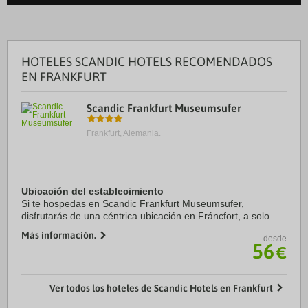
HOTELES SCANDIC HOTELS RECOMENDADOS
EN FRANKFURT
Scandic Frankfurt Museumsufer
Frankfurt, Alemania.
Ubicación del establecimiento
Si te hospedas en Scandic Frankfurt Museumsufer,
disfrutarás de una céntrica ubicación en Fráncfort, a solo
diez minutos a pie de Teatro de la Ópera de Fráncfort y
Más información.
desde
Museo de Städel. Además, este hotel se ...
56
€
Ver todos los hoteles de Scandic Hotels en Frankfurt