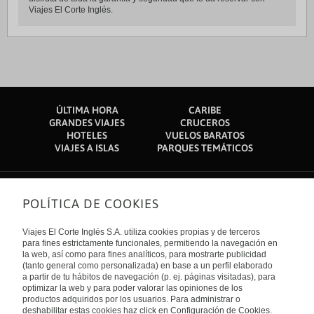
Viajes El Corte Inglés.
ÚLTIMA HORA
CARIBE
GRANDES VIAJES
CRUCEROS
HOTELES
VUELOS BARATOS
VIAJES A ISLAS
PARQUES TEMÁTICOS
POLÍTICA DE COOKIES
Sobre nosotros
Quiénes somos
Viajes El Corte Inglés S.A. utiliza cookies propias y de terceros
Financiación
Enlaces de interés
para fines estrictamente funcionales, permitiendo la navegación en
Sostenibilidad
la web, así como para fines analíticos, para mostrarte publicidad
Turismo accesible
(tanto general como personalizada) en base a un perfil elaborado
Guías de viaje
Tarjeta El Corte Inglés
a partir de tu hábitos de navegación (p. ej. páginas visitadas), para
Catálogos
Trabaja con nosotros
Internacional
optimizar la web y para poder valorar las opiniones de los
Auto check-in
El Corte Inglés
productos adquiridos por los usuarios. Para administrar o
Condiciones Generales
Canal Ético
deshabilitar estas cookies haz click en Configuración de Cookies.
Política de privacidad
España