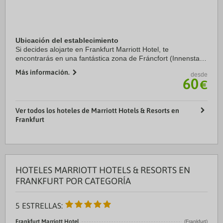
Ubicación del establecimiento
Si decides alojarte en Frankfurt Marriott Hotel, te
encontrarás en una fantástica zona de Fráncfort (Innenstadt
II) y estarás a pocos pasos de Centro de congresos Messe
Más información.
desde
Frankfurt y a apenas 5 min a pie de ...
60
€
Ver todos los hoteles de Marriott Hotels & Resorts en
Frankfurt
HOTELES MARRIOTT HOTELS & RESORTS EN
FRANKFURT POR CATEGORÍA
5 ESTRELLAS:
Frankfurt Marriott Hotel
(Frankfurt)