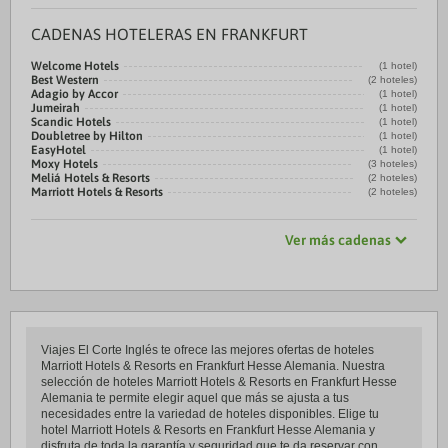
CADENAS HOTELERAS EN FRANKFURT
Welcome Hotels
(1 hotel)
Best Western
(2 hoteles)
Adagio by Accor
(1 hotel)
Jumeirah
(1 hotel)
Scandic Hotels
(1 hotel)
Doubletree by Hilton
(1 hotel)
EasyHotel
(1 hotel)
Moxy Hotels
(3 hoteles)
Meliá Hotels & Resorts
(2 hoteles)
Marriott Hotels & Resorts
(2 hoteles)
Ver más cadenas
Viajes El Corte Inglés te ofrece las mejores ofertas de hoteles
Marriott Hotels & Resorts en Frankfurt Hesse Alemania. Nuestra
selección de hoteles Marriott Hotels & Resorts en Frankfurt Hesse
Alemania te permite elegir aquel que más se ajusta a tus
necesidades entre la variedad de hoteles disponibles. Elige tu
hotel Marriott Hotels & Resorts en Frankfurt Hesse Alemania y
disfruta de toda la garantía y seguridad que te da reservar con