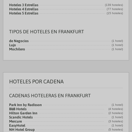
Hoteles 3 Estrellas
(139 hoteles)
Hoteles 4 Estrellas
(77 hoteles)
Hoteles 5 Estrellas
(15 hoteles)
TIPOS DE HOTELES EN FRANKFURT
de Negocios
(1 hotel)
Lujo
(1 hotel)
Mochilero
(1 hotel)
HOTELES POR CADENA
CADENAS HOTELERAS EN FRANKFURT
Park Inn by Radisson
(1 hotel)
B&B Hotels
(4 hoteles)
Hilton Garden Inn
(2 hoteles)
Scandic Hotels
(1 hotel)
Mercure
(3 hoteles)
EasyHotel
(1 hotel)
NH Hotel Group
(5 hoteles)