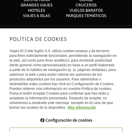
GRANDES VIAJES
CRUCEROS
HOTELES
VUELOS BARATOS
VIAJES A ISLAS
PARQUES TEMÁTICOS
POLÍTICA DE COOKIES
Sobre nosotros
Quiénes somos
Viajes El Corte Inglés S.A. utiliza cookies propias y de terceros
Financiación
Enlaces de interés
para fines estrictamente funcionales, permitiendo la navegación en
Sostenibilidad
la web, así como para fines analíticos, para mostrarte publicidad
Turismo accesible
(tanto general como personalizada) en base a un perfil elaborado
Guías de viaje
Tarjeta El Corte Inglés
a partir de tu hábitos de navegación (p. ej. páginas visitadas), para
Catálogos
Trabaja con nosotros
Internacional
optimizar la web y para poder valorar las opiniones de los
Auto check-in
El Corte Inglés
productos adquiridos por los usuarios. Para administrar o
Condiciones Generales
Canal Ético
deshabilitar estas cookies haz click en Configuración de Cookies.
Política de privacidad
España
Política de cookies
Puedes obtener más información en nuestra Política de cookies.
Accesibilidad
Pulsa el botón Aceptar Cookies para confirmar que has leído y
Empresas/ Grupos
aceptado la información presentada. Después de aceptar, no
Visita nuestro blog
volveremos a mostrarte este mensaje, excepto en el caso de que
borres las cookies de tu dispositivo.
Más información
Blog de Viajes el Corte inglés
Configuración de cookies