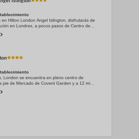
ngel Islington
stablecimiento
e en Hilton London Angel Islington, disfrutarás de
ación en Londres, a pocos pasos de Centro de
ness Design Centre y a 10 minutos a pie de
ton
stablecimiento
n, London se encuentra en pleno centro de
 a pie de Mercado de Covent Garden y a 12 min
re. Además, este hotel de lujo se encuentra a
..