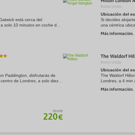
Hilton London A
Reino Unido.
Ubicación del e
Gatwick está cerca del
Si decides alojart
, a solo 10 minutos en coche de
una céntrica ubic
y Ayuntamiento de Crawley.
convenciones Busi
Más información.
Sadler's Wells ...
The Waldorf Hil
Reino Unido.
Ubicación del e
don Paddington, disfrutarás de
The Waldorf Hilto
centro de Londres, a solo diez
Londres, a 4 min
nsington Gardens. Además, este
de Trafalgar Squa
Más información.
1,3 km de Museo .
desde
220
€