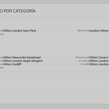
DO POR CATEGORÍA
Hilton London Syon Park
London Hilton
ast)
(Brentford)
es)
Hilton Newcastle Gateshead
Hilton Canary
ow)
(Gateshead)
Hilton London Angel Islington
Hilton London
ick)
(Londres)
Hilton Cardiff
Hilton London
es)
(Cardiff)
es)