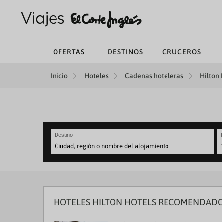
OFERTAS
DESTINOS
CRUCEROS
Inicio
Hoteles
Cadenas hoteleras
Hilton 
Destino
N
fo
to
in
wi
th
HOTELES HILTON HOTELS RECOMENDADO
ca
a
se