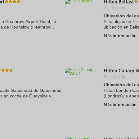
rt
Hilton Belfast
a
Reino Unido.
te.
date.
ress
Press
Ubicación del e
e
the
on Heathrow Airport Hotel, te
Si te alojas en Hil
estion
question
ona de Hounslow (Heathrow
ubicación en Belf
ark
mark
5 minutos en coche de Río
de San Jorge. Ade
ey
key
Más información.
de Museo ...
to
t
get
e
the
eyboard
keyboard
ortcuts
shortcuts
r
for
hanging
changing
Hilton Canary 
tes.
dates.
Reino Unido.
Ubicación del e
wcastle Gateshead de Gateshead,
Hilton London Ca
os en coche de Quayside y
(Londres), a apen
e hotel se encuentra a 16,6 km
y Torre de Londre
Más información.
Edificio The Shard 