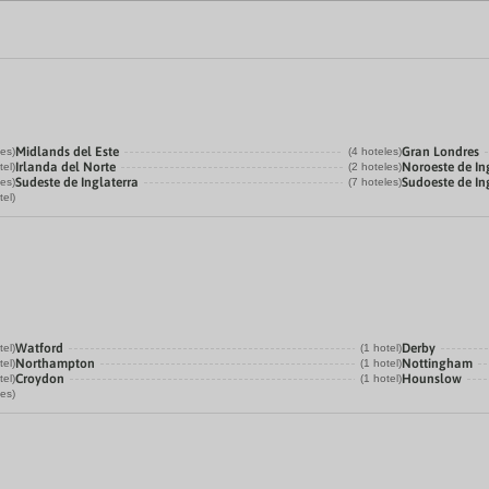
Midlands del Este
Gran Londres
les)
(4 hoteles)
Irlanda del Norte
Noroeste de In
tel)
(2 hoteles)
Sudeste de Inglaterra
Sudoeste de In
les)
(7 hoteles)
tel)
Watford
Derby
tel)
(1 hotel)
Northampton
Nottingham
tel)
(1 hotel)
Croydon
Hounslow
tel)
(1 hotel)
les)