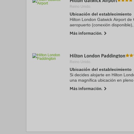
Hilton Gatwick Airport
Reino Unido.
Ubicación del establecimiento
Hilton London Gatwick Airport de 
aeropuerto (conexión disponible)
Parque empresarial Manor Royal 
Más información.
Además, este hotel se ...
Hilton London Paddington
Reino Unido.
Ubicación del establecimiento
Si decides alojarte en Hilton Lon
una magnífica ubicación en pleno 
minutos a pie de Hyde Park y Ke
Más información.
hotel se ...