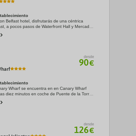
stablecimiento
ton Belfast hotel, disfrutarás de una céntrica
ast, a pocos pasos de Waterfront Hall y Mercado
más, este hotel de lujo se encuentra a 1,1 km
desde
90
€
Wharf
stablecimiento
nary Wharf se encuentra en en Canary Wharf
as diez minutos en coche de Puente de la Torre
s. Además, este hotel se encuentra a 6,4 km de
...
desde
126
€