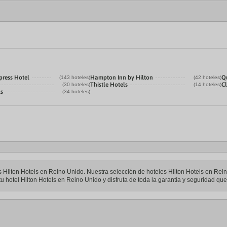
press Hotel
Hampton Inn by Hilton
Q
(143 hoteles)
(42 hoteles)
Thistle Hotels
C
(30 hoteles)
(14 hoteles)
ls
(34 hoteles)
les Hilton Hotels en Reino Unido. Nuestra selección de hoteles Hilton Hotels en Rei
u hotel Hilton Hotels en Reino Unido y disfruta de toda la garantía y seguridad que 