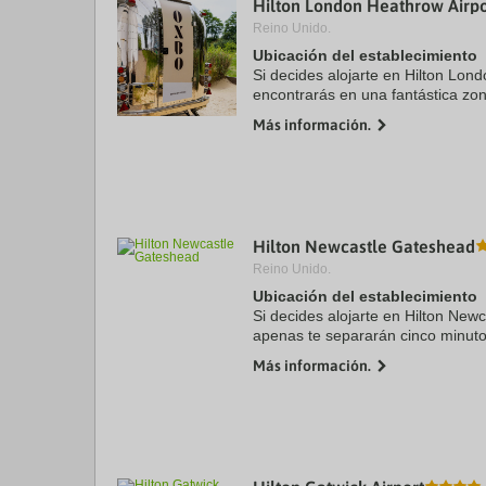
Hilton London Heathrow Airpo
a
Reino Unido.
da
P
Ubicación del establecimiento
th
Si decides alojarte en Hilton Lond
qu
encontrarás en una fantástica z
m
Villages) y estarás a menos de 1
k
Más información.
Támesis y Estadio de ...
to
ge
th
k
sh
fo
c
Hilton Newcastle Gateshead
da
Reino Unido.
Ubicación del establecimiento
Si decides alojarte en Hilton Ne
apenas te separarán cinco minut
Sports Direct Arena. Además, est
Más información.
de Museo al aire ...