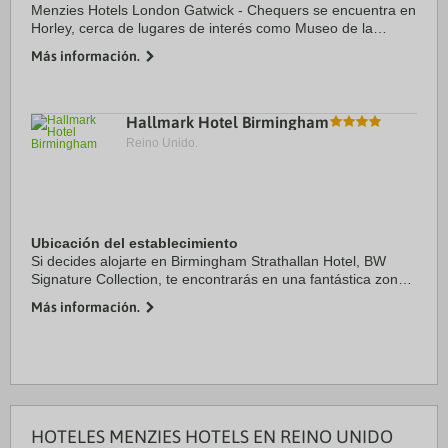
Menzies Hotels London Gatwick - Chequers se encuentra en
Horley, cerca de lugares de interés como Museo de la
aviación de Gatwick. Otros lugares de interés incluyen
Más información.
Crawley Town Hall y St. John, la Baptist Church. ...
Hallmark Hotel Birmingham
Reino Unido.
Ubicación del establecimiento
Si decides alojarte en Birmingham Strathallan Hotel, BW
Signature Collection, te encontrarás en una fantástica zona
de Birmingham (Edgbaston), a solo unos pasos de Hagley
Más información.
Road y a apenas 14 min a pie de ...
HOTELES MENZIES HOTELS EN REINO UNIDO