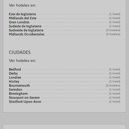
Ver hoteles en:
Este de Inglaterra
(1 hotel)
Midlands del Este
(1 hotel)
Gran Londres
(1 hotel)
Sudeste de Inglaterra
(1 hotel)
Sudoeste de Inglaterra
(3 hoteles)
Midlands Occidentales
(3 hoteles)
CIUDADES
Ver hoteles en:
Bedford
(1 hotel)
Derby
(1 hotel)
Londres
(1 hotel)
Horley
(1 hotel)
Bournemouth
(2 hoteles)
Swindon
(1 hotel)
Birmingham
(1 hotel)
Stourport-on-Severn
(1 hotel)
Stratford-Upon-Avon
(1 hotel)