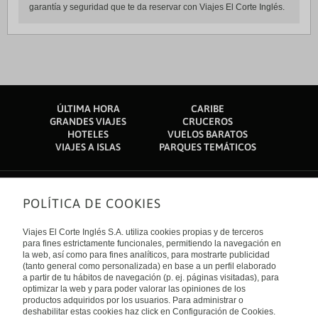
garantía y seguridad que te da reservar con Viajes El Corte Inglés.
ÚLTIMA HORA
CARIBE
GRANDES VIAJES
CRUCEROS
HOTELES
VUELOS BARATOS
VIAJES A ISLAS
PARQUES TEMÁTICOS
POLÍTICA DE COOKIES
Sobre nosotros
Quiénes somos
Viajes El Corte Inglés S.A. utiliza cookies propias y de terceros
Financiación
Enlaces de interés
para fines estrictamente funcionales, permitiendo la navegación en
Sostenibilidad
la web, así como para fines analíticos, para mostrarte publicidad
Turismo accesible
(tanto general como personalizada) en base a un perfil elaborado
Guías de viaje
Tarjeta El Corte Inglés
a partir de tu hábitos de navegación (p. ej. páginas visitadas), para
Catálogos
Trabaja con nosotros
Internacional
optimizar la web y para poder valorar las opiniones de los
Auto check-in
El Corte Inglés
productos adquiridos por los usuarios. Para administrar o
Condiciones Generales
Canal Ético
deshabilitar estas cookies haz click en Configuración de Cookies.
Política de privacidad
España