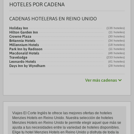
HOTELES POR CADENA
CADENAS HOTELERAS EN REINO UNIDO
Holiday Inn
(136 hoteles)
Hilton Garden Inn
(11 hoteles)
Crowne Plaza
(30 hoteles)
Britannia Hotels
(34 hoteles)
Millennium Hotels
(18 hoteles)
Park Inn by Radisson
(11 hoteles)
Macdonald Hotels
(46 hoteles)
Travelodge
(233 hoteles)
Leonardo Hotels
(41 hoteles)
Days Inn by Wyndham
(28 hoteles)
Ver más cadenas
Viajes El Corte Inglés te ofrece las mejores ofertas de hoteles
Menzies Hotels en Reino Unido. Nuestra selección de hoteles
Menzies Hotels en Reino Unido te permite elegir aquel que más se
ajusta a tus necesidades entre la variedad de hoteles disponibles.
Elige tu hotel Menzies Hotels en Reino Unido y disfruta de toda la