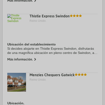
Más información.
Además, este hotel se encuentra ...
Thistle Express Swindon
Reino Unido.
Ubicación del establecimiento
Si decides alojarte en Thistle Express Swindon, disfrutarás
de una magnífica ubicación en pleno centro de Swindon, a
menos de 15 minutos a pie de Teatro Wyvern y The Energy
Más información.
Check County Ground. Además, ...
Menzies Chequers Gatwick
Reino Unido.
Ubicación.