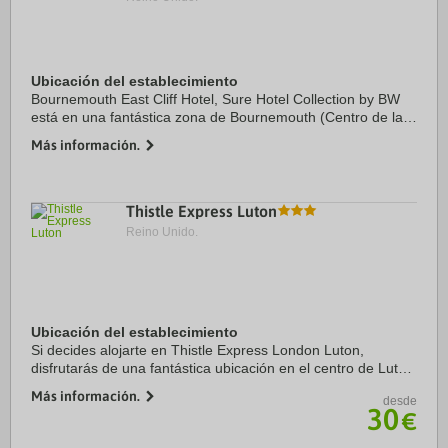
Ubicación del establecimiento
Bournemouth East Cliff Hotel, Sure Hotel Collection by BW
está en una fantástica zona de Bournemouth (Centro de la
ciudad de Bournemouth), a solo 15 minutos a pie de Playa
Más información.
de Bournemouth y Centro ...
Thistle Express Luton
Reino Unido.
Ubicación del establecimiento
Si decides alojarte en Thistle Express London Luton,
disfrutarás de una fantástica ubicación en el centro de Luton
y apenas te separarán 15 minutos en coche de ZSL
Más información.
desde
Whipsnade Zoo y Luton Mall. Además, este ...
30
€