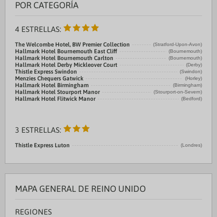
POR CATEGORÍA
4 ESTRELLAS:
The Welcombe Hotel, BW Premier Collection
(Stratford-Upon-Avon)
Hallmark Hotel Bournemouth East Cliff
(Bournemouth)
Hallmark Hotel Bournemouth Carlton
(Bournemouth)
Hallmark Hotel Derby Mickleover Court
(Derby)
Thistle Express Swindon
(Swindon)
Menzies Chequers Gatwick
(Horley)
Hallmark Hotel Birmingham
(Birmingham)
Hallmark Hotel Stourport Manor
(Stourport-on-Severn)
Hallmark Hotel Flitwick Manor
(Bedford)
3 ESTRELLAS:
Thistle Express Luton
(Londres)
MAPA GENERAL DE REINO UNIDO
REGIONES