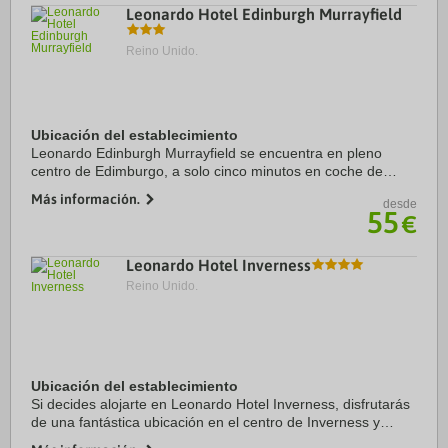
Leonardo Hotel Edinburgh Murrayfield
Reino Unido.
Ubicación del establecimiento
Leonardo Edinburgh Murrayfield se encuentra en pleno
centro de Edimburgo, a solo cinco minutos en coche de
Campo de golf Royal Burgess y Zoológico de Edimburgo.
Más información.
desde
Además, este hotel sostenible se encuentra a ...
55
€
Leonardo Hotel Inverness
Reino Unido.
Ubicación del establecimiento
Si decides alojarte en Leonardo Hotel Inverness, disfrutarás
de una fantástica ubicación en el centro de Inverness y
apenas te separarán diez minutos en coche de Castillo de