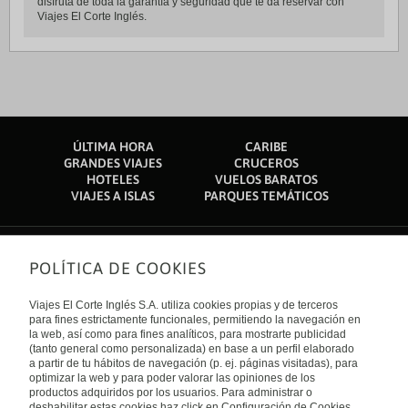
disfruta de toda la garantía y seguridad que te da reservar con
Viajes El Corte Inglés.
ÚLTIMA HORA
CARIBE
GRANDES VIAJES
CRUCEROS
HOTELES
VUELOS BARATOS
VIAJES A ISLAS
PARQUES TEMÁTICOS
POLÍTICA DE COOKIES
Sobre nosotros
Quiénes somos
Viajes El Corte Inglés S.A. utiliza cookies propias y de terceros
Financiación
Enlaces de interés
para fines estrictamente funcionales, permitiendo la navegación en
Sostenibilidad
la web, así como para fines analíticos, para mostrarte publicidad
Turismo accesible
(tanto general como personalizada) en base a un perfil elaborado
Guías de viaje
Tarjeta El Corte Inglés
a partir de tu hábitos de navegación (p. ej. páginas visitadas), para
Catálogos
Trabaja con nosotros
Internacional
optimizar la web y para poder valorar las opiniones de los
Auto check-in
El Corte Inglés
productos adquiridos por los usuarios. Para administrar o
Condiciones Generales
Canal Ético
deshabilitar estas cookies haz click en Configuración de Cookies.
España