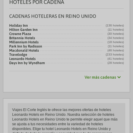
HOTELES POR CADENA
CADENAS HOTELERAS EN REINO UNIDO
Holiday Inn
(136 hoteles)
Hilton Garden Inn
(11 hoteles)
Crowne Plaza
(30 hoteles)
Britannia Hotels
(34 hoteles)
Millennium Hotels
(18 hoteles)
Park Inn by Radisson
(11 hoteles)
Macdonald Hotels
(46 hoteles)
Travelodge
(233 hoteles)
Leonardo Hotels
(41 hoteles)
Days Inn by Wyndham
(28 hoteles)
Ver más cadenas
Viajes El Corte Inglés te ofrece las mejores ofertas de hoteles
Leonardo Hotels en Reino Unido. Nuestra selección de hoteles
Leonardo Hotels en Reino Unido te permite elegir aquel que más
se ajusta a tus necesidades entre la variedad de hoteles
disponibles. Elige tu hotel Leonardo Hotels en Reino Unido y