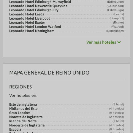
Leonardo Hotel Edinburgh Murrayfield
(Edimburgo)
Leonardo Hotel Newcastle Quayside
(Gateshead)
Leonardo Hotel Edinburgh City
(Edimburgo)
Leonardo Hotel Leeds
(Leeds)
Leonardo Hotel Liverpool
(Liverpool)
Leonardo Hotel Exeter
(Exeter)
Leonardo Hotel London Watford
(Watford)
Leonardo Hotel Nottingham
(Nottingham)
Ver más hoteles
MAPA GENERAL DE REINO UNIDO
REGIONES
Ver hoteles en:
Este de Inglaterra
(1 hotel)
Midlands del Este
(4 hoteles)
Gran Londres
(6 hoteles)
Noreste de Inglaterra
(2 hoteles)
Irlanda del Norte
(1 hotel)
Noroeste de Inglaterra
(4 hoteles)
Escocia
(8 hoteles)