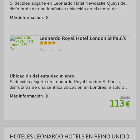
Si decides alojarte en Leonardo Hotel Newcastle Quayside,
disfrutarás de una fantástica ubicación en el centro de
Gateshead, a solo cinco minutos en coche de Quayside y
Más información.
Sports Direct Arena. Además, este ...
Leonardo Royal Hotel London St Paul’s
Reino Unido.
Ubicación del establecimiento
Si decides alojarte en Leonardo Royal London St Paul’s,
disfrutarás de una céntrica ubicación en Londres, a solo 3
min a pie de Catedral de San Pablo y a apenas 3 min en
Más información.
desde
coche de Torre de Londres. Además, ...
113
€
HOTELES LEONARDO HOTELS EN REINO UNIDO