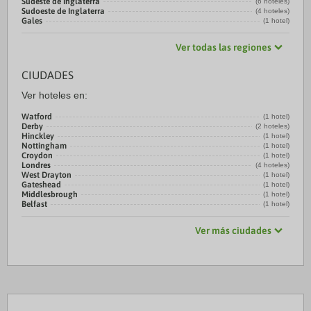
Sudeste de Inglaterra
(6 hoteles)
Sudoeste de Inglaterra
(4 hoteles)
Gales
(1 hotel)
Ver todas las regiones
CIUDADES
Ver hoteles en:
Watford
(1 hotel)
Derby
(2 hoteles)
Hinckley
(1 hotel)
Nottingham
(1 hotel)
Croydon
(1 hotel)
Londres
(4 hoteles)
West Drayton
(1 hotel)
Gateshead
(1 hotel)
Middlesbrough
(1 hotel)
Belfast
(1 hotel)
Ver más ciudades