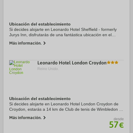
Ubicación del establecimiento
Si decides alojarte en Leonardo Hotel Sheffield - formerly
Jurys Inn, disfrutarás de una fantástica ubicación en el
centro de Sheffield y apenas te separarán diez minutos en
Más información.
coche de Parque Nacional Peak ...
Leonardo Hotel London Croydon
Reino Unido.
Ubicación del establecimiento
Si decides alojarte en Leonardo Hotel London Croydon de
Croydon, estarás a 14 km de Club de tenis de Wimbledon y
a 17,1 km de London Eye. Además, este hotel sostenible se
Más información.
desde
encuentra a 18,2 km de Trafalgar ...
57
€