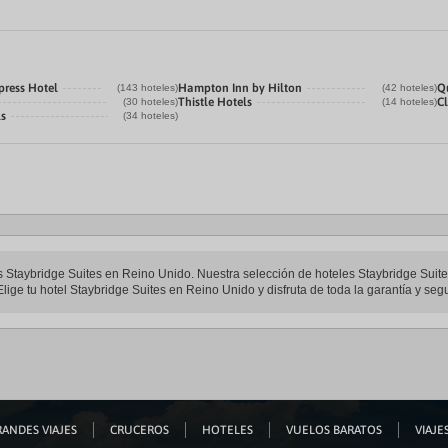
press Hotel
Hampton Inn by Hilton
Q
(143 hoteles)
(42 hoteles)
Thistle Hotels
C
(30 hoteles)
(14 hoteles)
ls
(34 hoteles)
les Staybridge Suites en Reino Unido. Nuestra selección de hoteles Staybridge Suit
lige tu hotel Staybridge Suites en Reino Unido y disfruta de toda la garantía y segu
ANDES VIAJES
CRUCEROS
HOTELES
VUELOS BARATOS
VIAJES