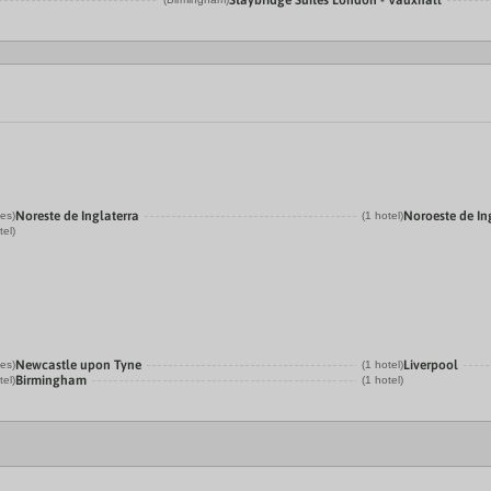
Staybridge Suites London - Vauxhall
Noreste de Inglaterra
Noroeste de In
les)
(1 hotel)
tel)
Newcastle upon Tyne
Liverpool
les)
(1 hotel)
Birmingham
tel)
(1 hotel)