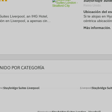
Staybridge Suite
Reino Unido.
Ubicación del e
Suites Liverpool, an IHG Hotel,
Si te alojas en Hy
ción en Liverpool, a apenas cinco
céntrica ubicació
ck y Museo The Beatles Story.
Westfield Stratfo
Más información.
se ...
UNIDO POR CATEGORÍA
Staybridge Suites Liverpool
Staybridge Suit
ne)
(Liverpool)
(Birmingham)