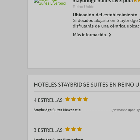
Staybridge Suites Liverpool
Reino Unido.
Ubicación del establecimiento
Si decides alojarte en Staybridge 
disfrutarás de una céntrica ubica
minutos a pie de Royal Albert Do
Más información.
Además, ...
HOTELES STAYBRIDGE SUITES EN REINO 
4 ESTRELLAS:
Staybridge Suites Newcastle
(Newcastle upon Ty
3 ESTRELLAS: