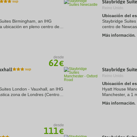
Staybridge Suit
a
Reino Unido.
te.
date.
ress
Press
Ubicación del e
e
the
 Suites Birmingham, an IHG
Staybridge Suites
estion
question
ca ubicación en pleno centro de
centro de Newcast
ark
mark
 pie de Bullring Shopping Centre
min de Universida
ey
key
Más información.
se encuentra ...
to
t
get
e
the
eyboard
keyboard
desde
ortcuts
shortcuts
62
€
r
for
hanging
changing
uxhall
Staybridge Suit
tes.
dates.
Reino Unido.
Ubicación del e
 Suites London - Vauxhall, an IHG
Hyatt House Manc
ástica zona de Londres (Centro
Manchester, a 1 m
ás a menos de cinco minutos en
de Manchester Pa
Más información.
estrellas se encuen
desde
111
€