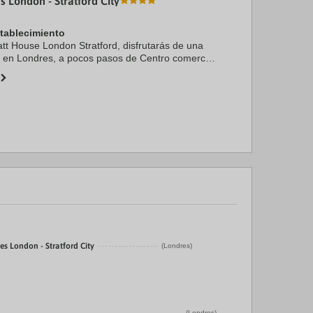
s London - Stratford City
stablecimiento
att House London Stratford, disfrutarás de una
n en Londres, a pocos pasos de Centro comercial
rd City y Casino Aspers. Además, este apartotel
es London - Stratford City
(Londres)
(Londres)