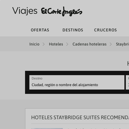
OFERTAS
DESTINOS
CRUCEROS
Inicio
Hoteles
Cadenas hoteleras
Staybri
Destino
N
fo
to
in
wi
th
HOTELES STAYBRIDGE SUITES RECOMEND
ca
a
se