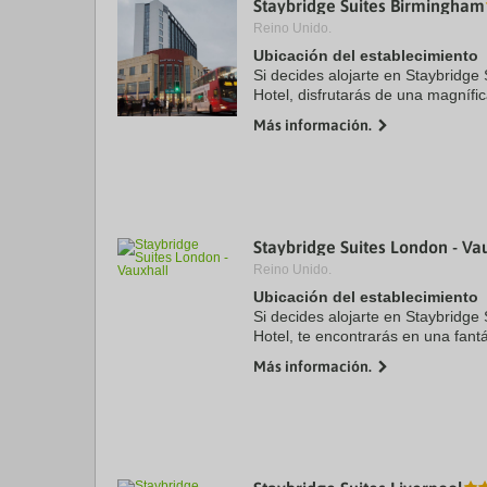
Staybridge Suites Birmingham
a
Reino Unido.
da
P
Ubicación del establecimiento
th
Si decides alojarte en Staybridge
qu
Hotel, disfrutarás de una magnífi
m
Birmingham, a solo diez minutos a
k
Más información.
y The Mailbox ...
to
ge
th
k
sh
fo
c
Staybridge Suites London - Va
da
Reino Unido.
Ubicación del establecimiento
Si decides alojarte en Staybridge
Hotel, te encontrarás en una fant
de la ciudad de Londres) y estar
Más información.
coche de ...