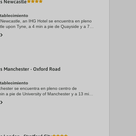
es Newcastle
stablecimiento
 Newcastle, an IHG Hotel se encuentra en pleno
le upon Tyne, a 4 min a pie de Quayside y a 7
d de Northumbria. Además, este hotel sostenible
es Manchester - Oxford Road
stablecimiento
hester se encuentra en pleno centro de
in a pie de University of Manchester y a 13 min
lace Theatre. Además, este apartotel de 4
tra a ...