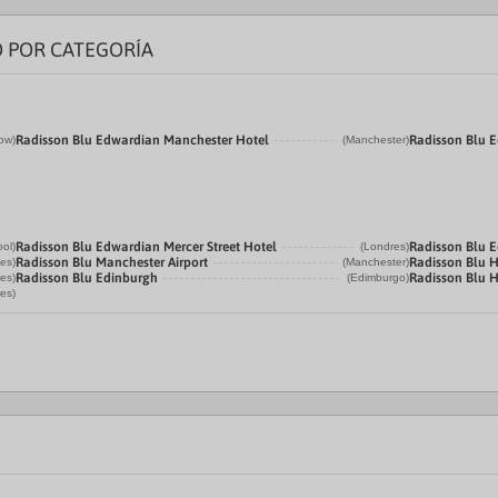
O POR CATEGORÍA
Radisson Blu Edwardian Manchester Hotel
Radisson Blu 
ow)
(Manchester)
Radisson Blu Edwardian Mercer Street Hotel
Radisson Blu 
ool)
(Londres)
Radisson Blu Manchester Airport
Radisson Blu 
es)
(Manchester)
Radisson Blu Edinburgh
Radisson Blu H
es)
(Edimburgo)
es)