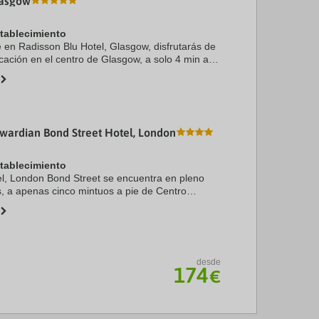
lasgow
stablecimiento
e en Radisson Blu Hotel, Glasgow, disfrutarás de
icación en el centro de Glasgow, a solo 4 min a
Street y a 10 min de George Square. Además,
wardian Bond Street Hotel, London
stablecimiento
l, London Bond Street se encuentra en pleno
, a apenas cinco mintuos a pie de Centro
stopher's Place y Sala de recitales Wigmore Hall.
 ...
desde
174
€