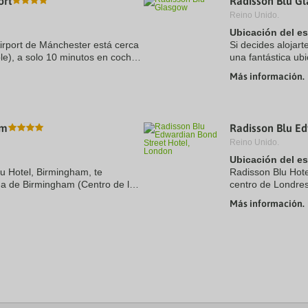
ort
Radisson Blu G
Reino Unido.
Ubicación del e
irport de Mánchester está cerca
Si decides alojart
le), a solo 10 minutos en coche
una fantástica ub
ocio The Runway Visitor Park.
pie de Buchanan 
Más información.
este hotel ...
am
Radisson Blu Ed
Reino Unido.
Ubicación del e
lu Hotel, Birmingham, te
Radisson Blu Hote
na de Birmingham (Centro de la
centro de Londres
nco minutos a pie de Sala de
comercial St. Chri
Más información.
Además, este hotel