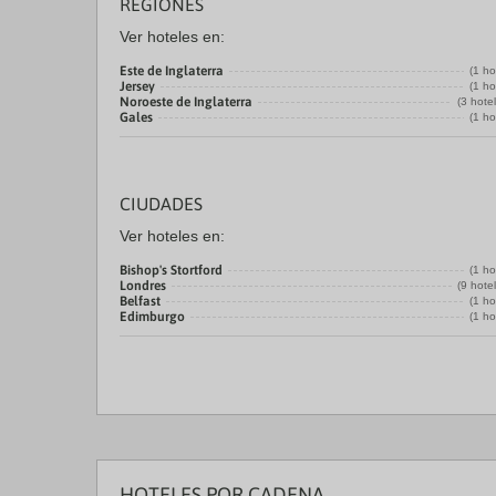
REGIONES
Ver hoteles en:
Este de Inglaterra
(1 ho
Jersey
(1 ho
Noroeste de Inglaterra
(3 hote
Gales
(1 ho
CIUDADES
Ver hoteles en:
Bishop's Stortford
(1 ho
Londres
(9 hote
Belfast
(1 ho
Edimburgo
(1 ho
HOTELES POR CADENA