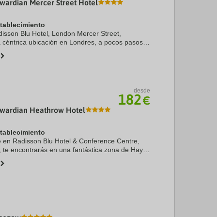
wardian Mercer Street Hotel
stablecimiento
adisson Blu Hotel, London Mercer Street,
a céntrica ubicación en Londres, a pocos pasos
eatre y Teatro Donmar Warehouse. Además,
entra a ...
desde
182
€
dwardian Heathrow Hotel
stablecimiento
te en Radisson Blu Hotel & Conference Centre,
 te encontrarás en una fantástica zona de Hayes
s), estarás a 4 min en coche de Museo del Motor