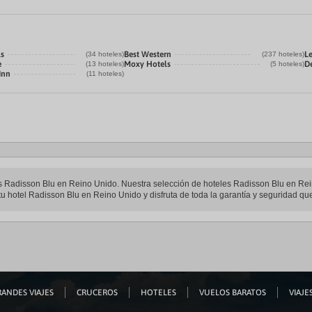
ls
Best Western
L
(34 hoteles)
(237 hoteles)
e
Moxy Hotels
D
(13 hoteles)
(5 hoteles)
Inn
(11 hoteles)
les Radisson Blu en Reino Unido. Nuestra selección de hoteles Radisson Blu en Rei
u hotel Radisson Blu en Reino Unido y disfruta de toda la garantía y seguridad que
ANDES VIAJES
CRUCEROS
HOTELES
VUELOS BARATOS
VIAJES