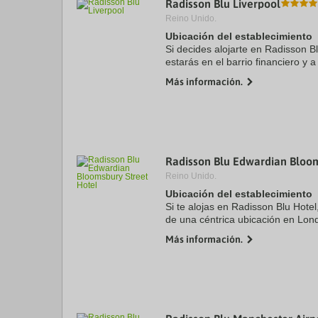
Radisson Blu Liverpool
a
Reino Unido.
da
P
Ubicación del establecimiento
th
Si decides alojarte en Radisson Bl
qu
estarás en el barrio financiero y
m
Cavern Club y Liverpool ONE (cen
k
Más información.
hotel ...
to
ge
th
k
sh
fo
c
Radisson Blu Edwardian Bloom
da
Reino Unido.
Ubicación del establecimiento
Si te alojas en Radisson Blu Hote
de una céntrica ubicación en Lond
Trades Union Congress y Museo 
Más información.
Cartoon Museum. ...