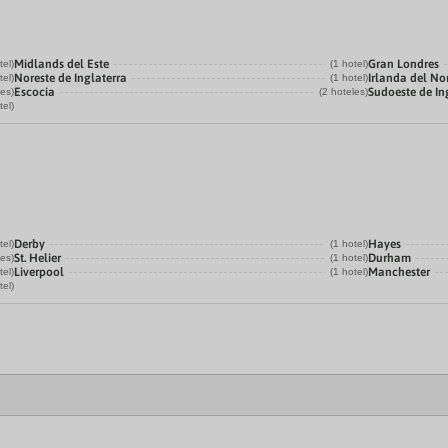
Midlands del Este
Gran Londres
tel)
(1 hotel)
Noreste de Inglaterra
Irlanda del No
tel)
(1 hotel)
Escocia
Sudoeste de In
les)
(2 hoteles)
tel)
Derby
Hayes
tel)
(1 hotel)
St. Helier
Durham
les)
(1 hotel)
Liverpool
Manchester
tel)
(1 hotel)
tel)