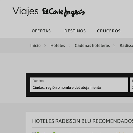
OFERTAS
DESTINOS
CRUCEROS
Inicio
Hoteles
Cadenas hoteleras
Radisso
Destino
N
fo
to
in
wi
th
HOTELES RADISSON BLU RECOMENDADOS
ca
a
se