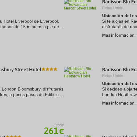
Radisson Blu Ed
a
Reino Unido.
te.
date.
ress
Press
Ubicación del e
e
the
u Hotel Liverpool de Liverpool,
Si te alojas en R
estion
question
 a menos de 15 minutos a pie de
disfrutarás de un
ark
mark
tro comercial). Además, este
de Cambridge Th
ey
key
Más información.
este hotel se encu
to
t
get
e
the
eyboard
keyboard
ortcuts
shortcuts
r
for
hanging
changing
sbury Street Hotel
Radisson Blu E
tes.
dates.
Reino Unido.
Ubicación del e
l, London Bloomsbury, disfrutarás
Si decides alojar
res, a pocos pasos de Edificio
London Heathrow,
de dibujos animados The
(Heathrow Village
Más información.
de Londres y ...
desde
261
€