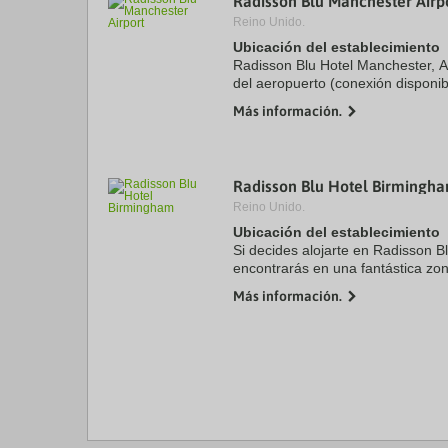
Radisson Blu Manchester Airp
Reino Unido.
Ubicación del establecimiento
Radisson Blu Hotel Manchester, A
del aeropuerto (conexión disponib
de Wythenshawe Hall y Centro de 
Más información.
Además, este ...
Radisson Blu Hotel Birmingh
Reino Unido.
Ubicación del establecimiento
Si decides alojarte en Radisson B
encontrarás en una fantástica zo
ciudad de Birmingham), a solo ci
Más información.
conciertos O2 Academy ...