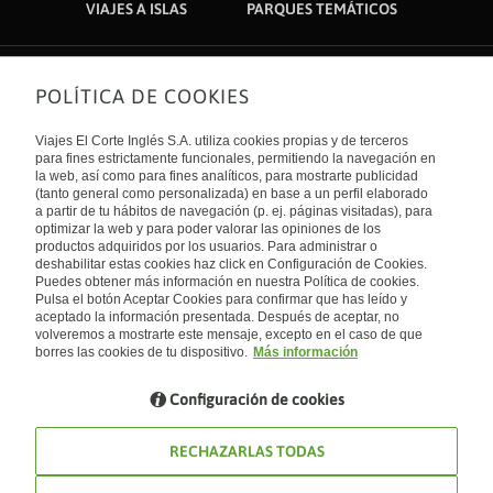
VIAJES A ISLAS
PARQUES TEMÁTICOS
POLÍTICA DE COOKIES
Sobre nosotros
Quiénes somos
Viajes El Corte Inglés S.A. utiliza cookies propias y de terceros
Financiación
Enlaces de interés
para fines estrictamente funcionales, permitiendo la navegación en
Sostenibilidad
la web, así como para fines analíticos, para mostrarte publicidad
Turismo accesible
(tanto general como personalizada) en base a un perfil elaborado
Guías de viaje
Tarjeta El Corte Inglés
a partir de tu hábitos de navegación (p. ej. páginas visitadas), para
Catálogos
Trabaja con nosotros
Internacional
optimizar la web y para poder valorar las opiniones de los
Auto check-in
El Corte Inglés
productos adquiridos por los usuarios. Para administrar o
Condiciones Generales
Canal Ético
deshabilitar estas cookies haz click en Configuración de Cookies.
Política de privacidad
España
Política de cookies
Puedes obtener más información en nuestra Política de cookies.
Accesibilidad
Pulsa el botón Aceptar Cookies para confirmar que has leído y
Empresas/ Grupos
aceptado la información presentada. Después de aceptar, no
Visita nuestro blog
volveremos a mostrarte este mensaje, excepto en el caso de que
borres las cookies de tu dispositivo.
Más información
Blog de Viajes el Corte inglés
Configuración de cookies
RECHAZARLAS TODAS