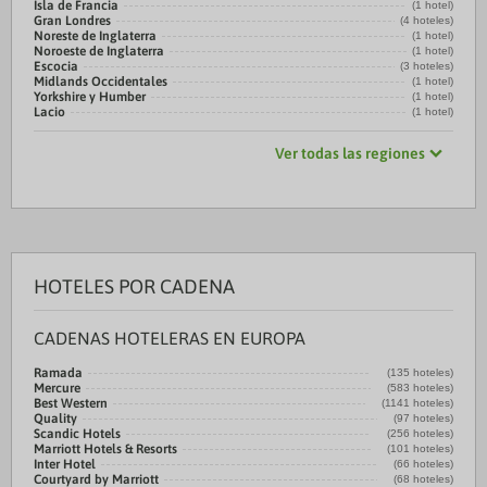
Isla de Francia
(1 hotel)
Gran Londres
(4 hoteles)
Noreste de Inglaterra
(1 hotel)
Noroeste de Inglaterra
(1 hotel)
Escocia
(3 hoteles)
Midlands Occidentales
(1 hotel)
Yorkshire y Humber
(1 hotel)
Lacio
(1 hotel)
Ver todas las regiones
HOTELES POR CADENA
CADENAS HOTELERAS EN EUROPA
Ramada
(135 hoteles)
Mercure
(583 hoteles)
Best Western
(1141 hoteles)
Quality
(97 hoteles)
Scandic Hotels
(256 hoteles)
Marriott Hotels & Resorts
(101 hoteles)
Inter Hotel
(66 hoteles)
Courtyard by Marriott
(68 hoteles)