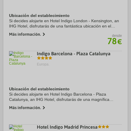
Ubicación del establecimiento
Si decides alojarte en Hotel Indigo London - Kensington, an
IHG Hotel, disfrutarás de una fantástica ubicación en el
centro de Londres, a solo cinco minutos en coche de
Más información.
desde
Kensington High Street y Museo de ...
78
€
Indigo Barcelona - Plaza Catalunya
Europa.
Ubicación del establecimiento
Si decides alojarte en Hotel Indigo Barcelona - Plaza
Catalunya, an IHG Hotel, disfrutarás de una magnífica
ubicación en pleno centro de Barcelona, a solo diez minutos
Más información.
a pie de Plaza de Catalunya y La ...
Hotel Indigo Madrid Princesa