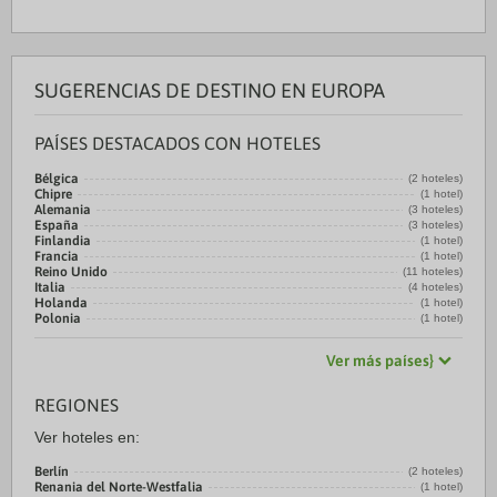
SUGERENCIAS DE DESTINO EN EUROPA
PAÍSES DESTACADOS CON HOTELES
Bélgica
(2 hoteles)
Chipre
(1 hotel)
Alemania
(3 hoteles)
España
(3 hoteles)
Finlandia
(1 hotel)
Francia
(1 hotel)
Reino Unido
(11 hoteles)
Italia
(4 hoteles)
Holanda
(1 hotel)
Polonia
(1 hotel)
Ver más países}
REGIONES
Ver hoteles en:
Berlín
(2 hoteles)
Renania del Norte-Westfalia
(1 hotel)