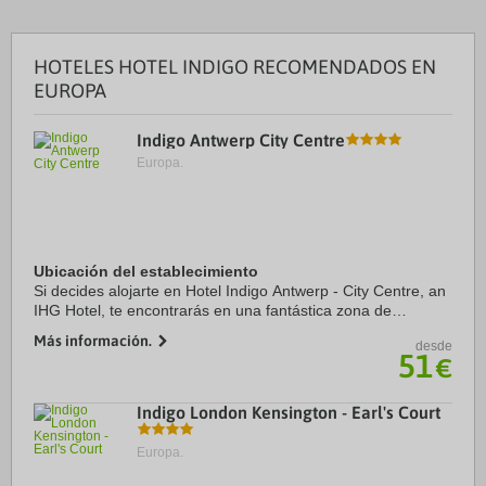
HOTELES HOTEL INDIGO RECOMENDADOS EN
EUROPA
Indigo Antwerp City Centre
Europa.
Ubicación del establecimiento
Si decides alojarte en Hotel Indigo Antwerp - City Centre, an
IHG Hotel, te encontrarás en una fantástica zona de
Amberes (Statiekwartier) y estarás a menos de 4 min en
Más información.
desde
coche de Sportpaleis y a 6 de Plaza ...
51
€
Indigo London Kensington - Earl's Court
Europa.