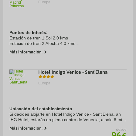
Europa.
Puntos de Interés:
Estación de tren 1:Sol 2.0 kms
Estación de tren 2:Atocha 4.0 kms
Aeropuerto 1:Adolfo Suárez Madrid Barajas 14.0 kms
Más información.
Centro Ciudad:Puerta del Sol 2.0 kms
Recinto ferial 1:IFEMA 11.0 kms
Hotel Indigo Venice - Sant'Elena
Europa.
Ubicación del establecimiento
Si decides alojarte en Hotel Indigo Venice - Sant'Elena, an
IHG Hotel, estarás en pleno centro de Venecia, a solo 8 min
a pie de Giardini della Biennale. Este hotel se encuentra
Más información.
desde
cerca de Puente de los ...
96
€