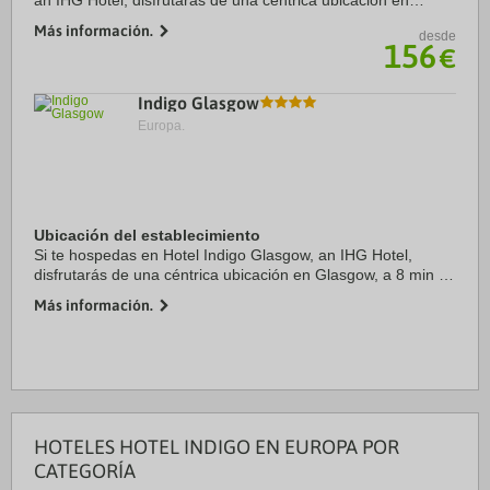
an IHG Hotel, disfrutarás de una céntrica ubicación en
Edimburgo, a solo diez minutos a pie de Catedral de St.
Más información.
desde
Giles y Jardines de Princes Street. ...
156
€
Indigo Glasgow
Europa.
Ubicación del establecimiento
Si te hospedas en Hotel Indigo Glasgow, an IHG Hotel,
disfrutarás de una céntrica ubicación en Glasgow, a 8 min a
pie de Buchanan Street y a 11 min de George Square.
Más información.
Además, este hotel se encuentra a 2,1 ...
HOTELES HOTEL INDIGO EN EUROPA POR
CATEGORÍA