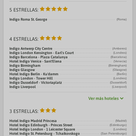
5 ESTRELLAS:
Indigo Roma St. George
(Roma)
4 ESTRELLAS:
Indigo Antwerp City Centre
(Amberes)
Indigo London Kensington - Earl's Court
(Londres)
Indigo Barcelona - Plaza Catalunya
(Barcelona)
Hotel Indigo Venice - Sant'Elena
(Venecia)
Indigo Birmingham
(Birmingham)
Indigo Glasgow
(Glasgow)
Hotel Indigo Berlin - Ku'damm
(Berlín)
Indigo London - Tower Hill
(Londres)
Indigo Dusseldorf - Victoriaplatz
(Dusseldorf)
Indigo Liverpool
(Liverpool)
Ver más hoteles
3 ESTRELLAS:
Hotel Indigo Madrid Princesa
(Madrid)
Hotel Indigo Edinburgh - Princes Street
(Edimburgo)
Hotel Indigo London - 1 Leicester Square
(Londres)
Hotel Indigo St. Petersburg - Tchaikovskogo
(San Petersburgo)