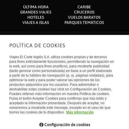
ÚLTIMA HORA
CARIBE
GRANDES VIAJES
CRUCEROS
HOTELES
VUELOS BARATOS
VIAJES A ISLAS
PARQUES TEMÁTICOS
POLÍTICA DE COOKIES
Sobre nosotros
Quiénes somos
Viajes El Corte Inglés S.A. utiliza cookies propias y de terceros
Financiación
Enlaces de interés
para fines estrictamente funcionales, permitiendo la navegación en
Sostenibilidad
la web, así como para fines analíticos, para mostrarte publicidad
Turismo accesible
(tanto general como personalizada) en base a un perfil elaborado
Guías de viaje
Tarjeta El Corte Inglés
a partir de tu hábitos de navegación (p. ej. páginas visitadas), para
Catálogos
Trabaja con nosotros
Internacional
optimizar la web y para poder valorar las opiniones de los
Auto check-in
El Corte Inglés
productos adquiridos por los usuarios. Para administrar o
Condiciones Generales
Canal Ético
deshabilitar estas cookies haz click en Configuración de Cookies.
Política de privacidad
España
Política de cookies
Puedes obtener más información en nuestra Política de cookies.
Accesibilidad
Pulsa el botón Aceptar Cookies para confirmar que has leído y
Empresas/ Grupos
aceptado la información presentada. Después de aceptar, no
Visita nuestro blog
volveremos a mostrarte este mensaje, excepto en el caso de que
borres las cookies de tu dispositivo.
Más información
Blog de Viajes el Corte inglés
Configuración de cookies