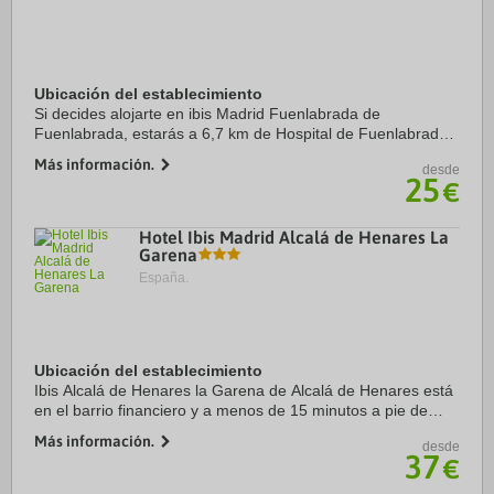
Ubicación del establecimiento
Si decides alojarte en ibis Madrid Fuenlabrada de
Fuenlabrada, estarás a 6,7 km de Hospital de Fuenlabrada y
a 19,2 km de Parque Warner. Además, este hotel se
Más información.
desde
encuentra a 20,1 km de Puerta del Sol y a 20,3 ...
25
€
Hotel Ibis Madrid Alcalá de Henares La
Garena
España.
Ubicación del establecimiento
Ibis Alcalá de Henares la Garena de Alcalá de Henares está
en el barrio financiero y a menos de 15 minutos a pie de
Yacimiento arqueológico musealizado Casa de Hippolytus y
Más información.
desde
Foro romano de Complutum. ...
37
€