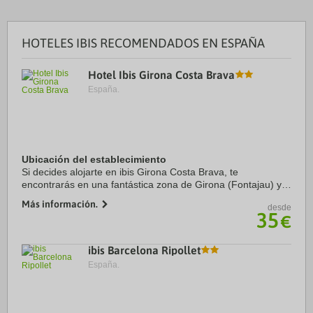
HOTELES IBIS RECOMENDADOS EN ESPAÑA
Hotel Ibis Girona Costa Brava
España.
Ubicación del establecimiento
Si decides alojarte en ibis Girona Costa Brava, te
encontrarás en una fantástica zona de Girona (Fontajau) y
apenas te separarán 15 minutos a pie de Park de la Devesa
Más información.
desde
y Auditorium Jardins del Castell. ...
35
€
ibis Barcelona Ripollet
España.