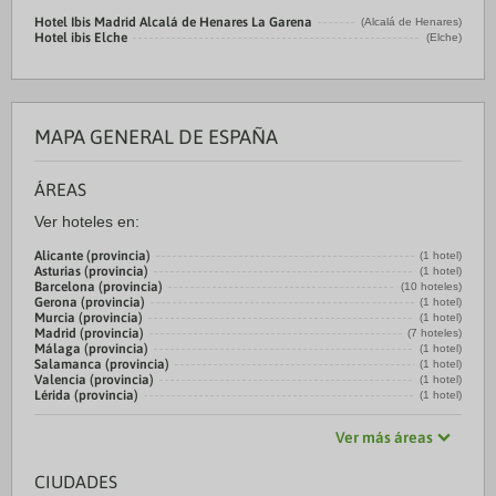
Hotel Ibis Madrid Alcalá de Henares La Garena
(Alcalá de Henares)
Hotel ibis Elche
(Elche)
MAPA GENERAL DE ESPAÑA
ÁREAS
Ver hoteles en:
Alicante (provincia)
(1 hotel)
Asturias (provincia)
(1 hotel)
Barcelona (provincia)
(10 hoteles)
Gerona (provincia)
(1 hotel)
Murcia (provincia)
(1 hotel)
Madrid (provincia)
(7 hoteles)
Málaga (provincia)
(1 hotel)
Salamanca (provincia)
(1 hotel)
Valencia (provincia)
(1 hotel)
Lérida (provincia)
(1 hotel)
Ver más áreas
CIUDADES