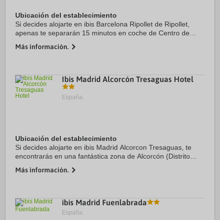
Ubicación del establecimiento
Si decides alojarte en ibis Barcelona Ripollet de Ripollet,
apenas te separarán 15 minutos en coche de Centro de
Convenciones Internacional de Barcelona y Circuito de
Más información.
Cataluña. Además, este hotel se ...
Ibis Madrid Alcorcón Tresaguas Hotel
España.
Ubicación del establecimiento
Si decides alojarte en ibis Madrid Alcorcon Tresaguas, te
encontrarás en una fantástica zona de Alcorcón (Distrito
Norte) y estarás a menos de 15 minutos en coche de Gran
Más información.
Vía y Casa de Campo. Además, este ...
ibis Madrid Fuenlabrada
España.