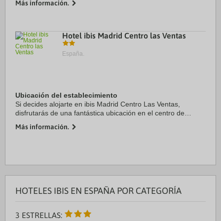
Más información.
km de Parque canino San Basilio - ...
Hotel ibis Madrid Centro las Ventas
España.
Ubicación del establecimiento
Si decides alojarte en ibis Madrid Centro Las Ventas,
disfrutarás de una fantástica ubicación en el centro de
Madrid, a unos pasos de Calle de Alcalá y a solo 13 min a
Más información.
pie de WiZink Center. Además, este ...
HOTELES IBIS EN ESPAÑA POR CATEGORÍA
3 ESTRELLAS: