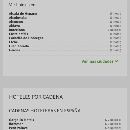
Ver hoteles en:
Alcalá de Henares
(1 hotel)
Alcobendas
(1 hotel)
Alcorcón
(1 hotel)
Aldaya
(1 hotel)
Barcelona
(3 hoteles)
Casteldefels
(1 hotel)
Cornellá de Llobregat
(1 hotel)
Elche
(1 hotel)
Fuenlabrada
(1 hotel)
Gerona
(1 hotel)
Ver más ciudades
HOTELES POR CADENA
CADENAS HOTELERAS EN ESPAÑA
Gargallo Hotels
(20 hoteles)
Iberostar
(32 hoteles)
Petit Palace
(36 hoteles)