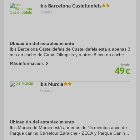
ibis Barcelona Castelldefels
España.
Ubicación del establecimiento
Ibis Barcelona Castelldefels de Castelldefels está a apenas 3
min en coche de Canal Olímpico y a otros 8 min en coche de
Playa de Castelldefels. Además, este hotel sostenible se
Más información.
desde
encuentra a 15 km de ...
49
€
ibis Murcia
España.
Ubicación del establecimiento
Ibis Murcia de Murcia está a menos de 15 minutos a pie de
Parque canino Carrefour Zaraiche - ZECA y Parque Canino
El Ranero - ZECA. Además, este hotel se encuentra a 1,5