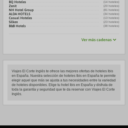
BQ Hoteles
(14 hoteles)
Zenit
(20 hoteles)
NH Hotel Group
(81 hoteles)
ALDA HOTELS
(34 hoteles)
Casual Hoteles
(13 hoteles)
Silken
(23 hoteles)
B&B Hotels
(38 hoteles)
Ver más cadenas
Viajes El Corte Inglés te ofrece las mejores ofertas de hoteles Ibis
en España. Nuestra selección de hoteles Ibis en España te permite
elegir aquel que más se ajusta a tus necesidades entre la variedad
de hoteles disponibles. Elige tu hotel Ibis en España y disfruta de
toda la garantía y seguridad que te da reservar con Viajes El Corte
Inglés.