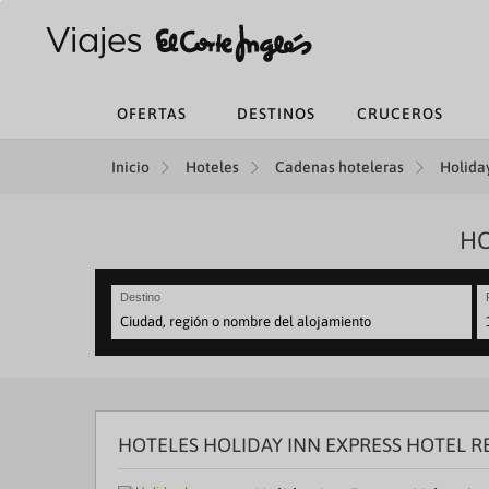
OFERTAS
DESTINOS
CRUCEROS
Inicio
Hoteles
Cadenas hoteleras
Holiday
HO
Destino
N
fo
to
in
wi
th
HOTELES HOLIDAY INN EXPRESS HOTEL 
ca
a
se