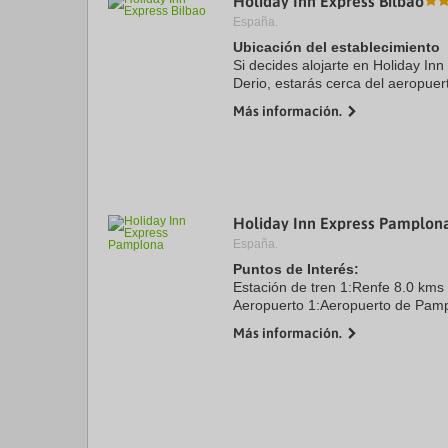
Holiday Inn Express Bilbao
España.
Ubicación del establecimiento
Si decides alojarte en Holiday In
Derio, estarás cerca del aeropue
coche de Museo Guggenheim Bilb
Más información.
Además, este hotel ...
Holiday Inn Express Pamplon
España.
Puntos de Interés:
Estación de tren 1:Renfe 8.0 kms
Aeropuerto 1:Aeropuerto de Pam
Centro Ciudad:Plaza del Castillo 
Más información.