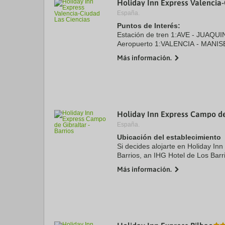
Holiday Inn Express Valencia-
a
España.
da
P
Puntos de Interés:
th
Estación de tren 1:AVE - JUAQU
qu
Aeropuerto 1:VALENCIA - MANIS
m
Puerto:PUERTO VALENCIA 5.0 k
k
Más información.
Centro Ciudad:CENTRO CIUDAD 
to
Recinto ferial 1:PALACIO CONGR
ge
th
k
sh
fo
c
Holiday Inn Express Campo de 
da
España.
Ubicación del establecimiento
Si decides alojarte en Holiday In
Barrios, an IHG Hotel de Los Barr
de Algeciras y a 19,9 km de Club
Más información.
este hotel se ...