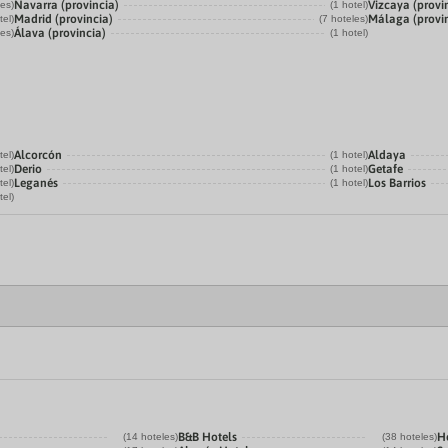
Navarra (provincia)
Vizcaya (provi
les)
(1 hotel)
Madrid (provincia)
Málaga (provi
tel)
(7 hoteles)
Álava (provincia)
les)
(1 hotel)
Alcorcón
Aldaya
tel)
(1 hotel)
Derio
Getafe
tel)
(1 hotel)
Leganés
Los Barrios
tel)
(1 hotel)
tel)
B&B Hotels
He
(14 hoteles)
(38 hoteles)