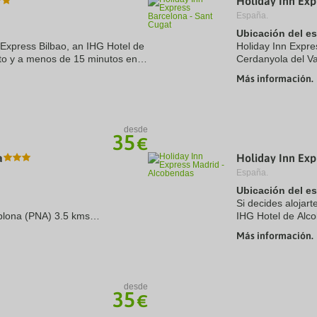
Holiday Inn Exp
España.
Ubicación del e
n Express Bilbao, an IHG Hotel de
Holiday Inn Expre
rto y a menos de 15 minutos en
Cerdanyola del Va
ao y Estadio de San Mamés.
minutos en coche
Más información.
Centro comercial L
desde
35
€
a
Holiday Inn Exp
España.
Ubicación del e
Si decides alojar
plona (PNA) 3.5 kms
IHG Hotel de Alcob
5.0 kms
menos de diez mi
Más información.
Castellana. Ademá
desde
35
€