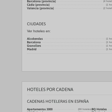
Barcelona (provincia)
(4 hote
Cádiz (provincia)
(1 ho
Valencia (provincia)
(2 hote
CIUDADES
Ver hoteles en:
Alcobendas
(1 ho
Barcelona
(1 ho
Granollers
(1 ho
Madrid
(1 ho
HOTELES POR CADENA
CADENAS HOTELERAS EN ESPAÑA
Apartamentos 3000
BQ Hoteles
(66 hoteles)