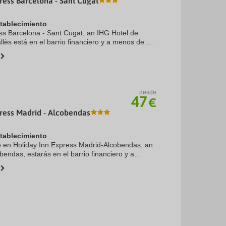
ress Barcelona - Sant Cugat
stablecimiento
ss Barcelona - Sant Cugat, an IHG Hotel de
llès está en el barrio financiero y a menos de 15
 de Universidad Autónoma de Barcelona y
a ...
desde
47
€
ress Madrid - Alcobendas
stablecimiento
te en Holiday Inn Express Madrid-Alcobendas, an
endas, estarás en el barrio financiero y a
nutos en coche de IFEMA y Paseo de la
s, este ...