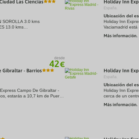
Ciudad Las Ciencias
Holiday Inn Exp
a
España.
te.
date.
ress
Press
Ubicación del e
e
the
IN SOROLLA 3.0 kms
Holiday Inn Expre
estion
question
ES 13.0 kms
Vaciamadrid está
ark
mark
ms
El Retiro y WiZin
ey
key
Más información.
2.5 kms
km de Museo del .
to
ESOS 6.8 ...
t
get
e
the
eyboard
keyboard
desde
ortcuts
shortcuts
42
€
r
for
hanging
changing
Gibraltar - Barrios
Holiday Inn Exp
tes.
dates.
España.
Ubicación del e
n Express Campo De Gibraltar -
Holiday Inn Expre
ios, estarás a 10,7 km de Puerto
cerca de un centr
 de golf Valderrama. Además,
cinco minutos a p
Más información.
Comercial ...