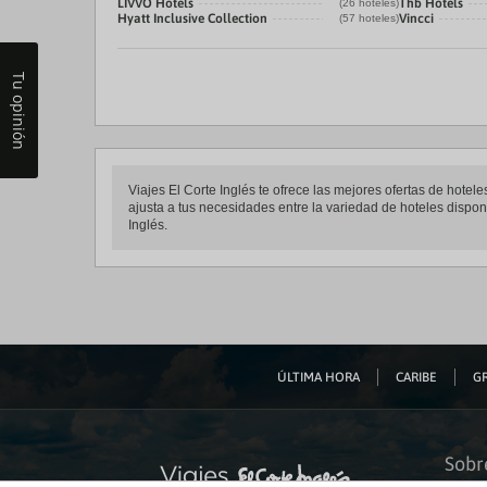
LIVVO Hotels
Thb Hotels
(26 hoteles)
Hyatt Inclusive Collection
Vincci
(57 hoteles)
Tu opinión
Viajes El Corte Inglés te ofrece las mejores ofertas de hote
ajusta a tus necesidades entre la variedad de hoteles disponi
Inglés.
ÚLTIMA HORA
CARIBE
GR
Sobr