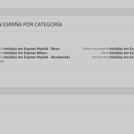
N ESPAÑA POR CATEGORÍA
Holiday Inn Express Madrid - Rivas
Holiday Inn Ex
cia)
(Rivas-Vaciamadrid)
Holiday Inn Express Bilbao
Holiday Inn Ex
fe)
(Derio)
Holiday Inn Express Madrid - Alcobendas
Holiday Inn Ex
na)
(Alcobendas)
és)