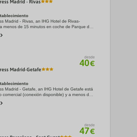
ress Madrid - Rivas
stablecimiento
ss Madrid - Rivas, an IHG Hotel de Rivas-
 a menos de 15 minutos en coche de Parque de
k Center. Además, este hotel se encuentra a 15,6
..
desde
40
€
ress Madrid-Getafe
stablecimiento
ss Madrid - Getafe, an IHG Hotel de Getafe está
o comercial (conexión disponible) y a menos de
ie de Polígono industrial Las Arenas y Centro
desde
47
€