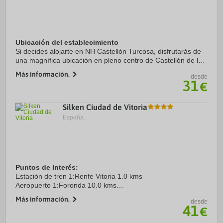
Ubicación del establecimiento
Si decides alojarte en NH Castellón Turcosa, disfrutarás de
una magnífica ubicación en pleno centro de Castellón de la
Plana, a solo unos pasos de Plaza del Mar y a apenas 7 min
Más información.
desde
a pie de Gran Casino ...
31
€
Silken Ciudad de Vitoria
España.
Puntos de Interés:
Estación de tren 1:Renfe Vitoria 1.0 kms
Aeropuerto 1:Foronda 10.0 kms
Aeropuerto 2:Loiu 65.0 kms
Más información.
desde
Centro Ciudad:Catedral de Santa María 1.1 kms
41
€