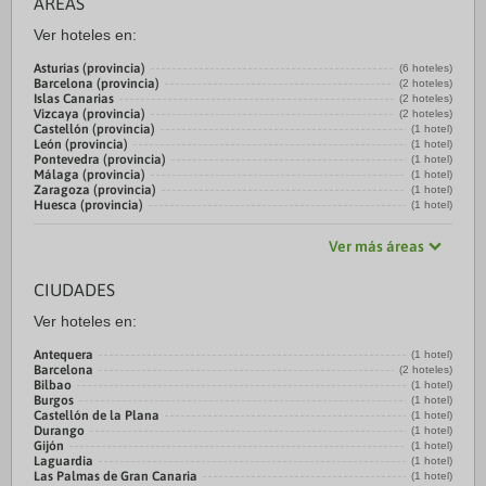
ÁREAS
Ver hoteles en:
Asturias (provincia)
(6 hoteles)
Barcelona (provincia)
(2 hoteles)
Islas Canarias
(2 hoteles)
Vizcaya (provincia)
(2 hoteles)
Castellón (provincia)
(1 hotel)
León (provincia)
(1 hotel)
Pontevedra (provincia)
(1 hotel)
Málaga (provincia)
(1 hotel)
Zaragoza (provincia)
(1 hotel)
Huesca (provincia)
(1 hotel)
Ver más áreas
CIUDADES
Ver hoteles en:
Antequera
(1 hotel)
Barcelona
(2 hoteles)
Bilbao
(1 hotel)
Burgos
(1 hotel)
Castellón de la Plana
(1 hotel)
Durango
(1 hotel)
Gijón
(1 hotel)
Laguardia
(1 hotel)
Las Palmas de Gran Canaria
(1 hotel)