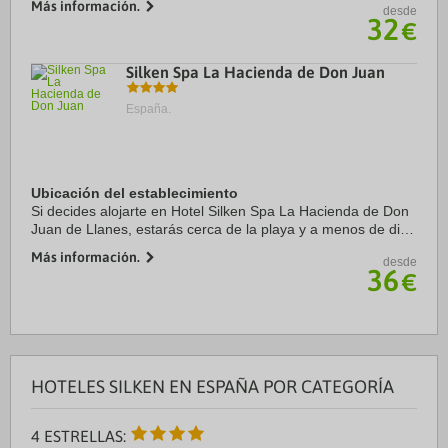
Más información.
desde
Aeropuerto 2:SANTIAGO COMPOSTELA 77.8 kms
32
€
Puerto:ESTACION MARITIMA VIGO 0.9 kms
Centro Ciudad:PUERTA ...
Silken Spa La Hacienda de Don Juan
España.
Ubicación del establecimiento
Si decides alojarte en Hotel Silken Spa La Hacienda de Don
Juan de Llanes, estarás cerca de la playa y a menos de diez
minutos a pie de Golfo de Vizcaya y Basílica de Santa María.
Más información.
desde
Además, este hotel con ...
36
€
HOTELES SILKEN EN ESPAÑA POR CATEGORÍA
4 ESTRELLAS: