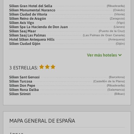
Silken Gran Hotel del Sella
(Ribadesella)
Silken Monumental Naranco
(Oviedo)
Silken Ciudad de Vitoria
(Vitoria)
Silken Reino de Aragón
(Zaragoza)
Silken Axis Vigo
(Vigo)
Silken Spa La Hacienda de Don Juan
(Llanes)
Silken Saaj Maar
(Puerto de la Cruz)
Silken Saaj Las Palmas
(Las Palmas de Gran Canaria)
Hotel Silken Antequera Hills
(Antequera)
Silken Ciudad Gijón
(Gijón)
Ver más hoteles
3 ESTRELLAS:
Silken Sant Gervasi
(Barcelona)
Silken Turcosa
(Castellón de la Plana)
Silken Don Pepe
(Ribadesella)
Silken Rona Dalba
(Salamanca)
Silken Sirimiri
(Bilbao)
MAPA GENERAL DE ESPAÑA