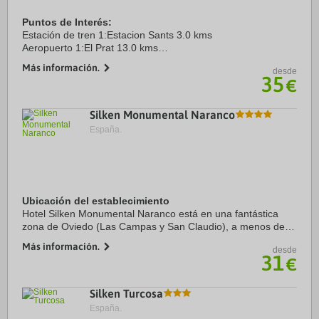
Puntos de Interés:
Estación de tren 1:Estacion Sants 3.0 kms
Aeropuerto 1:El Prat 13.0 kms
Puerto:Barcelona 6.0 kms
Más información.
desde
Centro Ciudad:Ramblas 3.0 kms
35
€
Recinto ferial 1:Fira Barcelona 4.0 kms
Silken Monumental Naranco
España.
Ubicación del establecimiento
Hotel Silken Monumental Naranco está en una fantástica
zona de Oviedo (Las Campas y San Claudio), a menos de
15 minutos en coche de Hospital Monte Naranco y Calle de
Más información.
desde
Uría. Además, este hotel se encuentra a ...
31
€
Silken Turcosa
España.