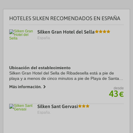
HOTELES SILKEN RECOMENDADOS EN ESPAÑA
Silken Gran Hotel del Sella
España.
Ubicación del establecimiento
Silken Gran Hotel del Sella de Ribadesella está a pie de
playa y a menos de cinco minutos a pie de Playa de Santa
María y Golfo de Vizcaya. Además, este hotel de playa se
Más información.
desde
encuentra a 1 km de Cueva de Tito ...
43
€
Silken Sant Gervasi
España.