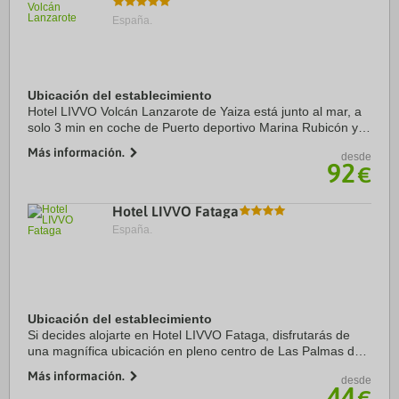
España.
Ubicación del establecimiento
Hotel LIVVO Volcán Lanzarote de Yaiza está junto al mar, a
solo 3 min en coche de Puerto deportivo Marina Rubicón y a
5 min de Parque acuático Aqualava. Además, este hotel de
Más información.
desde
lujo se encuentra a 4,2 km de ...
92
€
Hotel LIVVO Fataga
España.
Ubicación del establecimiento
Si decides alojarte en Hotel LIVVO Fataga, disfrutarás de
una magnífica ubicación en pleno centro de Las Palmas de
Gran Canaria, a solo diez minutos a pie de Playa Las
Más información.
desde
Canteras y Parque de Santa Catalina. ...
44
€