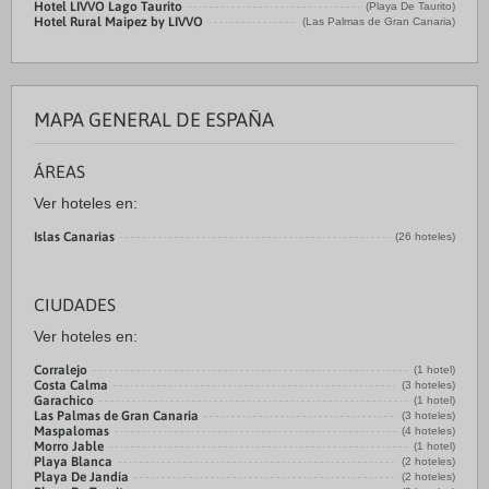
Hotel LIVVO Lago Taurito
(Playa De Taurito)
Hotel Rural Maipez by LIVVO
(Las Palmas de Gran Canaria)
MAPA GENERAL DE ESPAÑA
ÁREAS
Ver hoteles en:
Islas Canarias
(26 hoteles)
CIUDADES
Ver hoteles en:
Corralejo
(1 hotel)
Costa Calma
(3 hoteles)
Garachico
(1 hotel)
Las Palmas de Gran Canaria
(3 hoteles)
Maspalomas
(4 hoteles)
Morro Jable
(1 hotel)
Playa Blanca
(2 hoteles)
Playa De Jandía
(2 hoteles)