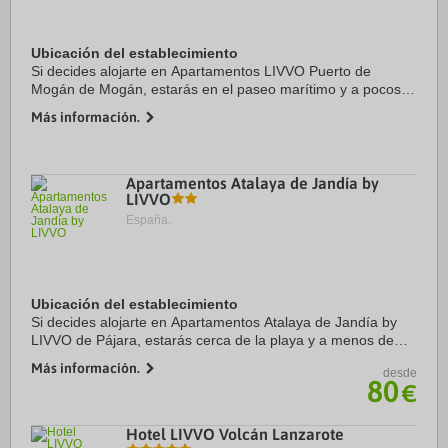
Ubicación del establecimiento
Si decides alojarte en Apartamentos LIVVO Puerto de
Mogán de Mogán, estarás en el paseo marítimo y a pocos
pasos de Puerto de Mogán y Playa de Mogán. Además, este
Más información.
apartotel con spa se encuentra a 11,3 km ...
Apartamentos Atalaya de Jandía by
LIVVO
España.
Ubicación del establecimiento
Si decides alojarte en Apartamentos Atalaya de Jandía by
LIVVO de Pájara, estarás cerca de la playa y a menos de
diez minutos en coche de Playa de Las Gaviotas y Zona
Más información.
desde
comercial abierta de Morro Jable. ...
80
€
Hotel LIVVO Volcán Lanzarote