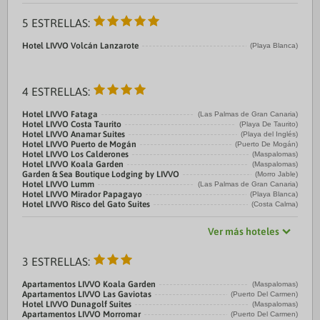
5 ESTRELLAS:
Hotel LIVVO Volcán Lanzarote
(Playa Blanca)
4 ESTRELLAS:
Hotel LIVVO Fataga
(Las Palmas de Gran Canaria)
Hotel LIVVO Costa Taurito
(Playa De Taurito)
Hotel LIVVO Anamar Suites
(Playa del Inglés)
Hotel LIVVO Puerto de Mogán
(Puerto De Mogán)
Hotel LIVVO Los Calderones
(Maspalomas)
Hotel LIVVO Koala Garden
(Maspalomas)
Garden & Sea Boutique Lodging by LIVVO
(Morro Jable)
Hotel LIVVO Lumm
(Las Palmas de Gran Canaria)
Hotel LIVVO Mirador Papagayo
(Playa Blanca)
Hotel LIVVO Risco del Gato Suites
(Costa Calma)
Ver más hoteles
3 ESTRELLAS:
Apartamentos LIVVO Koala Garden
(Maspalomas)
Apartamentos LIVVO Las Gaviotas
(Puerto Del Carmen)
Hotel LIVVO Dunagolf Suites
(Maspalomas)
Apartamentos LIVVO Morromar
(Puerto Del Carmen)