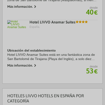
zona de San Bartolomé de Tirajana (Maspalomas), a menos
de diez minutos en coche de Centro comercial Yumbo
Más información.
desde
Centrum y Dunas de Maspalomas. Además, este ...
40
€
Hotel LIVVO Anamar Suites
España.
Ubicación del establecimiento
Hotel LIVVO Anamar Suites está en una fantástica zona de
San Bartolomé de Tirajana (Playa del Inglés), a solo diez
minutos a pie de Centro comercial Yumbo Centrum y Playa
Más información.
desde
del Inglés. Además, este hotel ...
53
€
HOTELES LIVVO HOTELS EN ESPAÑA POR
CATEGORÍA