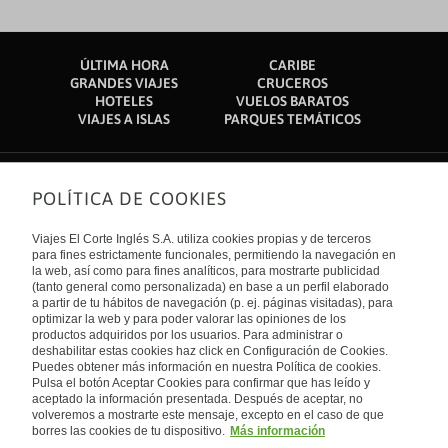
ÚLTIMA HORA
CARIBE
GRANDES VIAJES
CRUCEROS
HOTELES
VUELOS BARATOS
VIAJES A ISLAS
PARQUES TEMÁTICOS
POLÍTICA DE COOKIES
Sobre nosotros
Quiénes somos
Viajes El Corte Inglés S.A. utiliza cookies propias y de terceros
Financiación
Enlaces de interés
para fines estrictamente funcionales, permitiendo la navegación en
Sostenibilidad
la web, así como para fines analíticos, para mostrarte publicidad
Turismo accesible
(tanto general como personalizada) en base a un perfil elaborado
Guías de viaje
Tarjeta El Corte Inglés
a partir de tu hábitos de navegación (p. ej. páginas visitadas), para
Catálogos
Trabaja con nosotros
Internacional
optimizar la web y para poder valorar las opiniones de los
Auto check-in
El Corte Inglés
productos adquiridos por los usuarios. Para administrar o
Condiciones Generales
Canal Ético
deshabilitar estas cookies haz click en Configuración de Cookies.
Política de privacidad
España
Política de cookies
Puedes obtener más información en nuestra Política de cookies.
Accesibilidad
Pulsa el botón Aceptar Cookies para confirmar que has leído y
Empresas/ Grupos
aceptado la información presentada. Después de aceptar, no
Visita nuestro blog
volveremos a mostrarte este mensaje, excepto en el caso de que
borres las cookies de tu dispositivo.
Más información
Blog de Viajes el Corte inglés