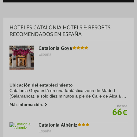
HOTELES CATALONIA HOTELS & RESORTS
RECOMENDADOS EN ESPAÑA
Catalonia Goya
España.
Ubicación del establecimiento
Catalonia Goya está en una fantástica zona de Madrid
(Salamanca), a solo diez minutos a pie de Calle de Alcalá y
Paseo de la Castellana. Además, este hotel se encuentra a
Más información.
desde
1 km de WiZink Center y a 1,1 km ...
66
€
Catalonia Albéniz
España.