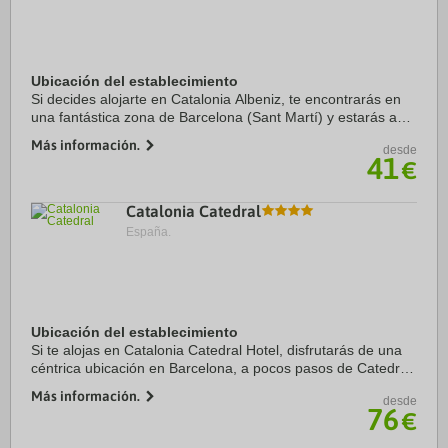
Ubicación del establecimiento
Si decides alojarte en Catalonia Albeniz, te encontrarás en
una fantástica zona de Barcelona (Sant Martí) y estarás a
menos de cinco minutos en coche de Sagrada Familia y
Más información.
desde
Plaza de Catalunya. Además, este ...
41
€
Catalonia Catedral
España.
Ubicación del establecimiento
Si te alojas en Catalonia Catedral Hotel, disfrutarás de una
céntrica ubicación en Barcelona, a pocos pasos de Catedral
de Barcelona y a cinco minutos a pie de La Rambla.
Más información.
desde
Además, este hotel sostenible se ...
76
€