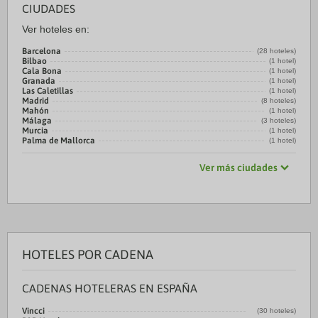
CIUDADES
Ver hoteles en:
Barcelona
(28 hoteles)
Bilbao
(1 hotel)
Cala Bona
(1 hotel)
Granada
(1 hotel)
Las Caletillas
(1 hotel)
Madrid
(8 hoteles)
Mahón
(1 hotel)
Málaga
(3 hoteles)
Murcia
(1 hotel)
Palma de Mallorca
(1 hotel)
Ver más ciudades
HOTELES POR CADENA
CADENAS HOTELERAS EN ESPAÑA
Vincci
(30 hoteles)