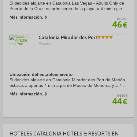
Si decides alojarte en Catalonia Las Vegas - Adults Only de
Puerto de la Cruz, estarás cerca de la playa, a 4 min a pie
de Piscinas del Lago Martiánez y a 8 de Plaza del Charco.
Más información.
desde
Además, este hotel se ...
46
€
Catalonia Mirador des Port
España.
Ubicación del establecimiento
Si decides alojarte en Catalonia Mirador des Port de Mahón,
estarás a apenas 4 min a pie de Museo de Menorca y a 7 de
Arco de San Roque. Además, este hotel con spa se
Más información.
desde
encuentra a 0,7 km de Ayuntamiento de ...
44
€
HOTELES CATALONIA HOTELS & RESORTS EN