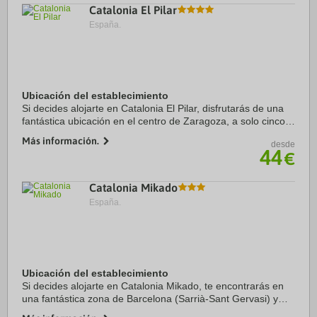
Catalonia El Pilar
España.
Ubicación del establecimiento
Si decides alojarte en Catalonia El Pilar, disfrutarás de una
fantástica ubicación en el centro de Zaragoza, a solo cinco
minutos a pie de Basílica de Nuestra Señora del Pilar y
Más información.
desde
Zaragoza Central Market. ...
44
€
Catalonia Mikado
España.
Ubicación del establecimiento
Si decides alojarte en Catalonia Mikado, te encontrarás en
una fantástica zona de Barcelona (Sarrià-Sant Gervasi) y
estarás a menos de diez minutos en coche de Park Güell y