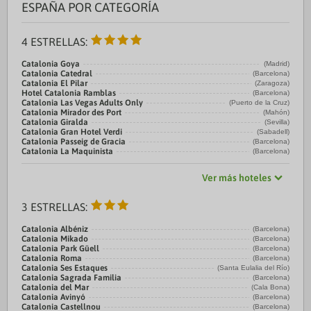
ESPAÑA POR CATEGORÍA
4 ESTRELLAS:
Catalonia Goya
(Madrid)
Catalonia Catedral
(Barcelona)
Catalonia El Pilar
(Zaragoza)
Hotel Catalonia Ramblas
(Barcelona)
Catalonia Las Vegas Adults Only
(Puerto de la Cruz)
Catalonia Mirador des Port
(Mahón)
Catalonia Giralda
(Sevilla)
Catalonia Gran Hotel Verdi
(Sabadell)
Catalonia Passeig de Gracia
(Barcelona)
Catalonia La Maquinista
(Barcelona)
Ver más hoteles
3 ESTRELLAS:
Catalonia Albéniz
(Barcelona)
Catalonia Mikado
(Barcelona)
Catalonia Park Güell
(Barcelona)
Catalonia Roma
(Barcelona)
Catalonia Ses Estaques
(Santa Eulalia del Río)
Catalonia Sagrada Familia
(Barcelona)
Catalonia del Mar
(Cala Bona)
Catalonia Avinyó
(Barcelona)
Catalonia Castellnou
(Barcelona)