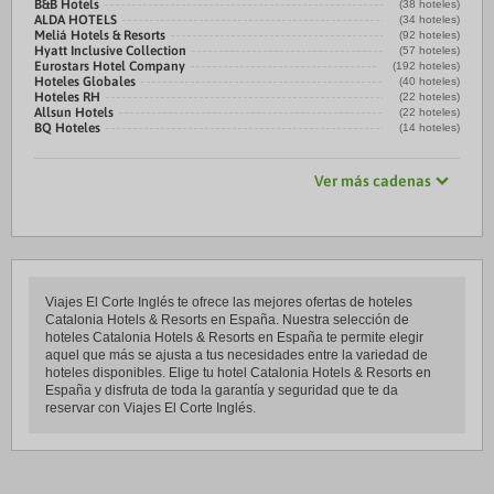
B&B Hotels
(38 hoteles)
ALDA HOTELS
(34 hoteles)
Meliá Hotels & Resorts
(92 hoteles)
Hyatt Inclusive Collection
(57 hoteles)
Eurostars Hotel Company
(192 hoteles)
Hoteles Globales
(40 hoteles)
Hoteles RH
(22 hoteles)
Allsun Hotels
(22 hoteles)
BQ Hoteles
(14 hoteles)
Ver más cadenas
Viajes El Corte Inglés te ofrece las mejores ofertas de hoteles
Catalonia Hotels & Resorts en España. Nuestra selección de
hoteles Catalonia Hotels & Resorts en España te permite elegir
aquel que más se ajusta a tus necesidades entre la variedad de
hoteles disponibles. Elige tu hotel Catalonia Hotels & Resorts en
España y disfruta de toda la garantía y seguridad que te da
reservar con Viajes El Corte Inglés.