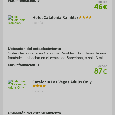
Más información.
desde
Plaza de Catalunya. Además, este ...
46
€
Hotel Catalonia Ramblas
España.
Ubicación del establecimiento
Si decides alojarte en Catalonia Ramblas, disfrutarás de una
fantástica ubicación en el centro de Barcelona, a solo 3 min
a pie de La Rambla y a 5 min de Plaza de Catalunya.
Más información.
desde
Además, este hotel de lujo se ...
87
€
Catalonia Las Vegas Adults Only
España.
Ubicación del establecimiento