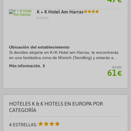
K + K Hotel Am Harras
Europa.
Ubicación del establecimiento
Si decides alojarte en K+K Hotel am Harras, te encontrarás
en una fantástica zona de Múnich (Sendling) y estarás a
menos de 3 min en coche de Theresienwiese y a 8 de
Más información.
desde
Marienplatz. Además, este hotel se ...
61
€
HOTELES K & K HOTELS EN EUROPA POR
CATEGORÍA
4 ESTRELLAS: