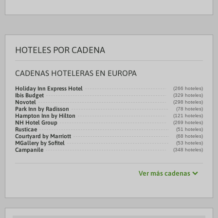
HOTELES POR CADENA
CADENAS HOTELERAS EN EUROPA
Holiday Inn Express Hotel
(266 hoteles)
Ibis Budget
(329 hoteles)
Novotel
(298 hoteles)
Park Inn by Radisson
(78 hoteles)
Hampton Inn by Hilton
(121 hoteles)
NH Hotel Group
(269 hoteles)
Rusticae
(51 hoteles)
Courtyard by Marriott
(68 hoteles)
MGallery by Sofitel
(53 hoteles)
Campanile
(348 hoteles)
Ver más cadenas