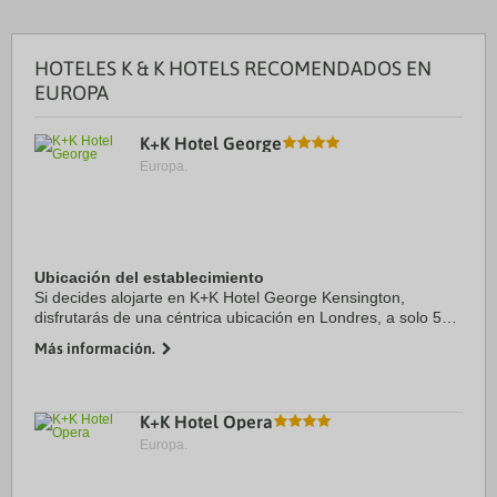
HOTELES K & K HOTELS RECOMENDADOS EN
EUROPA
K+K Hotel George
Europa.
Ubicación del establecimiento
Si decides alojarte en K+K Hotel George Kensington,
disfrutarás de una céntrica ubicación en Londres, a solo 5
min en coche de Hyde Park y 8 min de Palacio de
Más información.
Buckingham. Además, este hotel se encuentra a ...
K+K Hotel Opera
Europa.