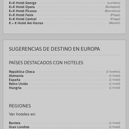
K+K Hotel George
(Londres)
K+K Hotel Opera
(Budapest)
K+K Hotel Picasso
(Barcelona)
K+K Hotel Fenix
(Praga)
K+K Hotel Central
(Praga)
K + K Hotel Am Harras
(Múnich)
SUGERENCIAS DE DESTINO EN EUROPA
PAÍSES DESTACADOS CON HOTELES
República Checa
(2 hoteles)
Alemania
(1 hotel)
España
(1 hotel)
Reino Unido
(1 hotel)
Hungría
(1 hotel)
REGIONES
Ver hoteles en:
Baviera
(1 hotel)
Gran Londres
(1 hotel)