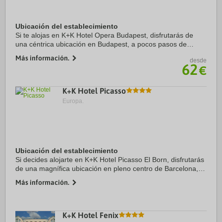
Ubicación del establecimiento
Si te alojas en K+K Hotel Opera Budapest, disfrutarás de
una céntrica ubicación en Budapest, a pocos pasos de
Ópera estatal húngara y a cinco minutos a pie de Basílica de
Más información.
desde
San Esteban. Además, este hotel se ...
62
€
K+K Hotel Picasso
Europa.
Ubicación del establecimiento
Si decides alojarte en K+K Hotel Picasso El Born, disfrutarás
de una magnífica ubicación en pleno centro de Barcelona, a
solo 15 minutos a pie de Puerto de Barcelona y La Rambla.
Más información.
Además, este hotel de 4 ...
K+K Hotel Fenix