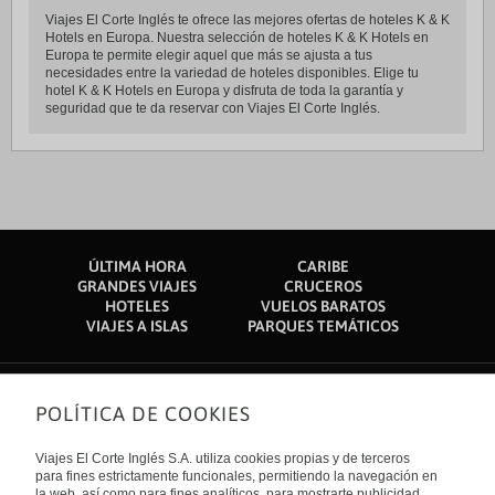
Viajes El Corte Inglés te ofrece las mejores ofertas de hoteles K & K
Hotels en Europa. Nuestra selección de hoteles K & K Hotels en
Europa te permite elegir aquel que más se ajusta a tus
necesidades entre la variedad de hoteles disponibles. Elige tu
hotel K & K Hotels en Europa y disfruta de toda la garantía y
seguridad que te da reservar con Viajes El Corte Inglés.
ÚLTIMA HORA
CARIBE
GRANDES VIAJES
CRUCEROS
HOTELES
VUELOS BARATOS
VIAJES A ISLAS
PARQUES TEMÁTICOS
POLÍTICA DE COOKIES
Sobre nosotros
Quiénes somos
Viajes El Corte Inglés S.A. utiliza cookies propias y de terceros
Financiación
Enlaces de interés
para fines estrictamente funcionales, permitiendo la navegación en
Sostenibilidad
la web, así como para fines analíticos, para mostrarte publicidad