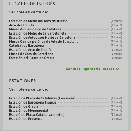
LUGARES DE INTERÉS
Ver hoteles cerca de:
Estación de Metro del Arco de Triunfo
(1 hotel)
Arco del Triunfo
(1 hotel)
Museo Arqueológico de Cataluña
(1 hotel)
Estación de Metro de La Barceloneta
(1 hotel)
Estación de Autobuses Norte de Barcelona
(1 hotel)
Museo Contemporáneo de Arte de Barcelona
(1 hotel)
Catedral de Barcelona
(1 hotel)
Estación de Arco de Triunfo
(1 hotel)
Museo de Cera de Barcelona
(1 hotel)
Estación del Paseo de Gracia
(1 hotel)
Ver más lugares de intéres
ESTACIONES
Ver hoteles cerca de:
Estació de Plaça de Catalunya (Cercanias)
(1 hotel)
Estación de Barcelona Francia
(1 hotel)
Estación de Gracia
(1 hotel)
Estación de Monumental
(1 hotel)
Estació de Plaça Catalunya (metro)
(1 hotel)
Estación de Provenca
(1 hotel)