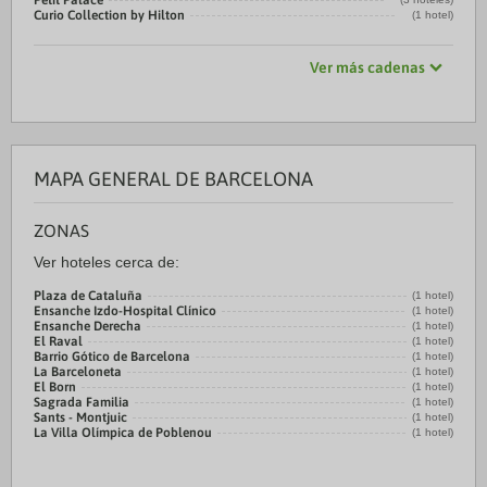
Petit Palace
Curio Collection by Hilton
(1 hotel)
Ver más cadenas
MAPA GENERAL DE BARCELONA
ZONAS
Ver hoteles cerca de:
Plaza de Cataluña
(1 hotel)
Ensanche Izdo-Hospital Clínico
(1 hotel)
Ensanche Derecha
(1 hotel)
El Raval
(1 hotel)
Barrio Gótico de Barcelona
(1 hotel)
La Barceloneta
(1 hotel)
El Born
(1 hotel)
Sagrada Familia
(1 hotel)
Sants - Montjuic
(1 hotel)
La Villa Olímpica de Poblenou
(1 hotel)