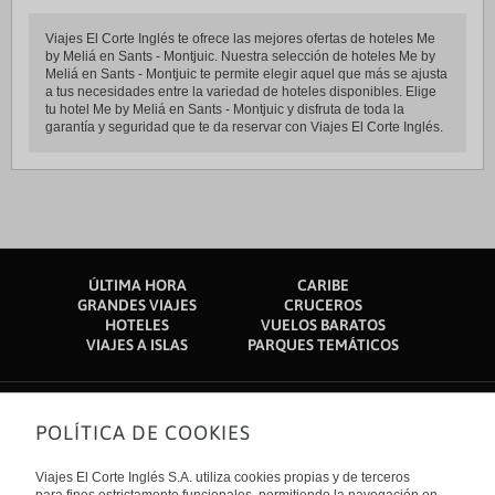
Viajes El Corte Inglés te ofrece las mejores ofertas de hoteles Me
by Meliá en Sants - Montjuic. Nuestra selección de hoteles Me by
Meliá en Sants - Montjuic te permite elegir aquel que más se ajusta
a tus necesidades entre la variedad de hoteles disponibles. Elige
tu hotel Me by Meliá en Sants - Montjuic y disfruta de toda la
garantía y seguridad que te da reservar con Viajes El Corte Inglés.
ÚLTIMA HORA
CARIBE
GRANDES VIAJES
CRUCEROS
HOTELES
VUELOS BARATOS
VIAJES A ISLAS
PARQUES TEMÁTICOS
POLÍTICA DE COOKIES
Sobre nosotros
Quiénes somos
Viajes El Corte Inglés S.A. utiliza cookies propias y de terceros
Financiación