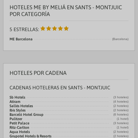
HOTELES ME BY MELIÁ EN SANTS - MONTJUIC
POR CATEGORÍA
5 ESTRELLAS:
ME Barcelona
(Barcelona)
HOTELES POR CADENA
CADENAS HOTELERAS EN SANTS - MONTJUIC
Sb Hotels
(3 hoteles)
Atiram
(4 hoteles)
Sallés Hoteles
(2 hoteles)
Ibis Styles
(2 hoteles)
Barceló Hotel Group
(6 hoteles)
Pulitzer
(1 hotel)
Petit Palace
(3 hoteles)
Ritz-Carlton
(1 hotel)
Aqua Hotels
(2 hoteles)
Grupotel Hotels & Resorts
(2 hoteles)