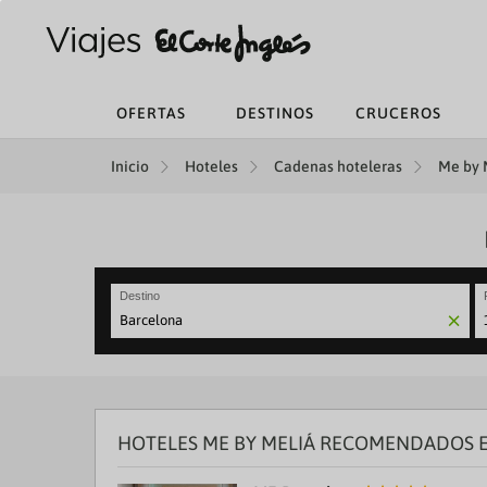
OFERTAS
DESTINOS
CRUCEROS
Inicio
Hoteles
Cadenas hoteleras
Me by M
Destino
N
fo
to
in
wi
th
HOTELES ME BY MELIÁ RECOMENDADOS E
ca
a
se