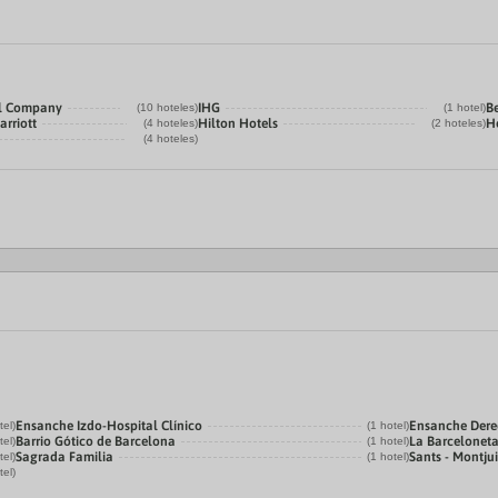
el Company
IHG
Be
(10 hoteles)
(1 hotel)
arriott
Hilton Hotels
He
(4 hoteles)
(2 hoteles)
(4 hoteles)
Ensanche Izdo-Hospital Clínico
Ensanche Der
tel)
(1 hotel)
Barrio Gótico de Barcelona
La Barcelonet
tel)
(1 hotel)
Sagrada Familia
Sants - Montju
tel)
(1 hotel)
tel)