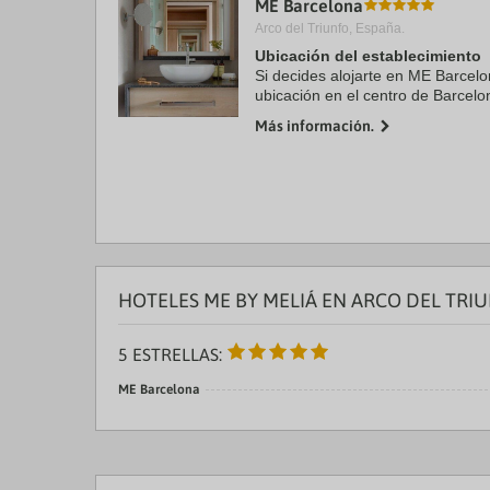
ME Barcelona
a
Arco del Triunfo, España.
da
P
Ubicación del establecimiento
th
Si decides alojarte en ME Barcelon
qu
ubicación en el centro de Barcelo
m
Plaza de Catalunya y La Rambla. 
k
Más información.
encuentra ...
to
ge
th
k
sh
fo
c
da
HOTELES ME BY MELIÁ EN ARCO DEL TRI
5 ESTRELLAS:
ME Barcelona