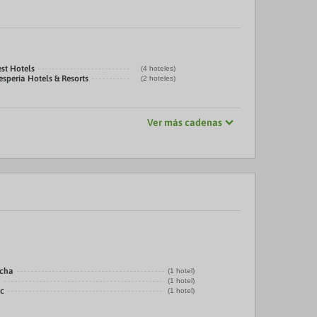
st Hotels
(4 hoteles)
speria Hotels & Resorts
(2 hoteles)
Ver más cadenas
echa
(1 hotel)
a
(1 hotel)
ic
(1 hotel)