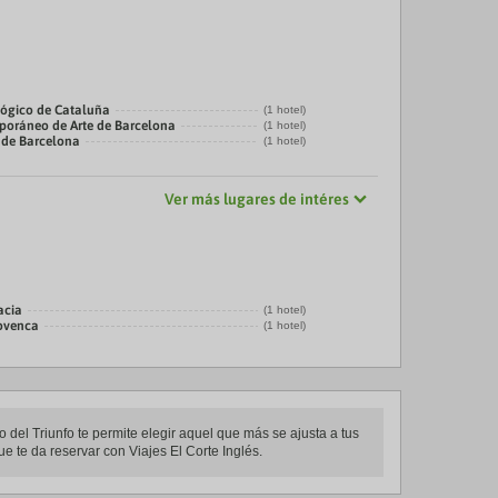
ógico de Cataluña
(1 hotel)
oráneo de Arte de Barcelona
(1 hotel)
 de Barcelona
(1 hotel)
Ver más lugares de intéres
acia
(1 hotel)
rovenca
(1 hotel)
o del Triunfo te permite elegir aquel que más se ajusta a tus
ue te da reservar con Viajes El Corte Inglés.