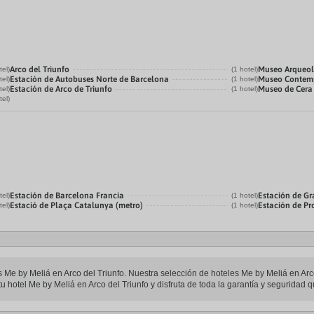
Arco del Triunfo
Museo Arqueol
tel)
(1 hotel)
Estación de Autobuses Norte de Barcelona
Museo Contemp
tel)
(1 hotel)
Estación de Arco de Triunfo
Museo de Cera
tel)
(1 hotel)
tel)
Estación de Barcelona Francia
Estación de Gr
tel)
(1 hotel)
Estació de Plaça Catalunya (metro)
Estación de P
tel)
(1 hotel)
es Me by Meliá en Arco del Triunfo. Nuestra selección de hoteles Me by Meliá en Arc
u hotel Me by Meliá en Arco del Triunfo y disfruta de toda la garantía y seguridad q