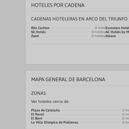
HOTELES POR CADENA
CADENAS HOTELERAS EN ARCO DEL TRIUNFO
Ritz-Carlton
Eurostars Hot
(1 hotel)
Sb Hotels
AC Hotels by M
(3 hoteles)
Zenit
Atiram
(2 hoteles)
MAPA GENERAL DE BARCELONA
ZONAS
Ver hoteles cerca de:
Plaza de Cataluña
(1 ho
El Raval
(1 ho
El Born
(1 ho
La Villa Olímpica de Poblenou
(1 ho