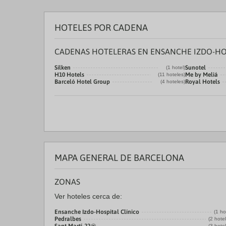
HOTELES POR CADENA
CADENAS HOTELERAS EN ENSANCHE IZDO-HOS
Silken
Sunotel
(1 hotel)
H10 Hotels
Me by Meliá
(11 hoteles)
Barceló Hotel Group
Royal Hotels
(4 hoteles)
MAPA GENERAL DE BARCELONA
ZONAS
Ver hoteles cerca de:
Ensanche Izdo-Hospital Clínico
(1 ho
Pedralbes
(2 hote
(3 hote