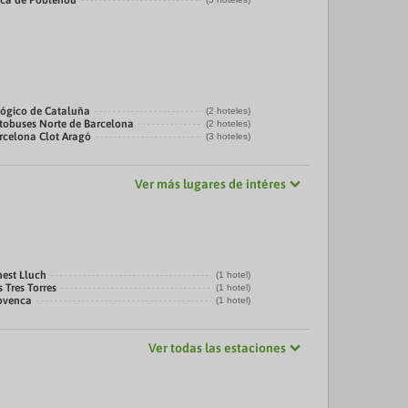
ica de Poblenou
ógico de Cataluña
(2 hoteles)
tobuses Norte de Barcelona
(2 hoteles)
rcelona Clot Aragó
(3 hoteles)
Ver más lugares de intéres
nest Lluch
(1 hotel)
 Tres Torres
(1 hotel)
rovenca
(1 hotel)
Ver todas las estaciones