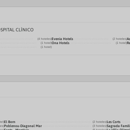
PITAL CLÍNICO
Evenia Hotels
A
(4 hoteles)
(2 hoteles)
Ona Hotels
R
(1 hotel)
(1 hotel)
(1 hotel)
El Born
Les Corts
tel)
(2 hoteles)
Poblenou-Diagonal Mar
Sagrada Famil
les)
(3 hoteles)
les)
(5 hoteles)