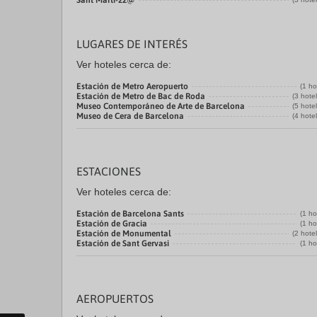
Sant Martí-22@
LUGARES DE INTERÉS
Ver hoteles cerca de:
Estación de Metro Aeropuerto
(1 ho
Estación de Metro de Bac de Roda
(3 hote
Museo Contemporáneo de Arte de Barcelona
(5 hote
Museo de Cera de Barcelona
(4 hote
ESTACIONES
Ver hoteles cerca de:
Estación de Barcelona Sants
(1 ho
Estación de Gracia
(1 ho
Estación de Monumental
(2 hote
Estación de Sant Gervasi
(1 ho
AEROPUERTOS