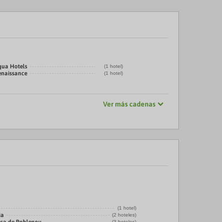
qua Hotels
(1 hotel)
enaissance
(1 hotel)
Ver más cadenas
(1 hotel)
ia
(2 hoteles)
(3 hoteles)