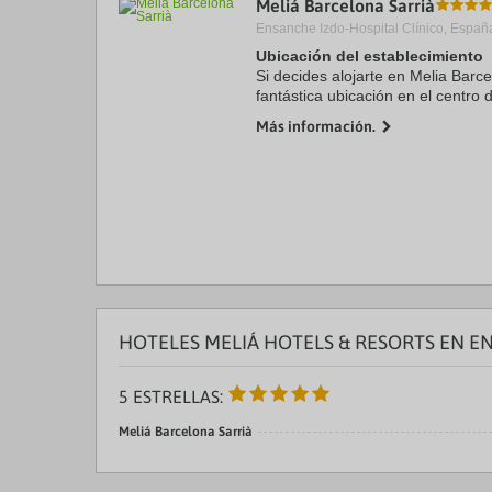
Meliá Barcelona Sarrià
a
Ensanche Izdo-Hospital Clínico, Españ
da
P
Ubicación del establecimiento
th
Si decides alojarte en Melia Barce
qu
fantástica ubicación en el centro 
m
minutos en coche de Plaza de Ca
k
Más información.
este hotel de lujo ...
to
ge
th
k
sh
fo
c
da
HOTELES MELIÁ HOTELS & RESORTS EN E
5 ESTRELLAS:
Meliá Barcelona Sarrià