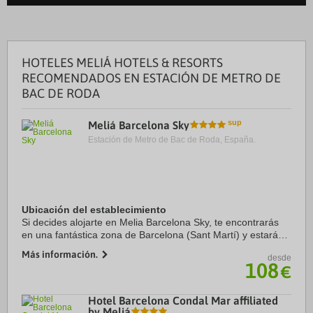
HOTELES MELIÁ HOTELS & RESORTS
RECOMENDADOS EN ESTACIÓN DE METRO DE
BAC DE RODA
Meliá Barcelona Sky
Estación de Metro de Bac de Roda, España.
Ubicación del establecimiento
Si decides alojarte en Melia Barcelona Sky, te encontrarás
en una fantástica zona de Barcelona (Sant Martí) y estarás a
menos de cinco minutos en coche de Sagrada Familia y
Más información.
desde
Plaza de Catalunya. Además, este ...
108
€
Hotel Barcelona Condal Mar affiliated
by Meliá