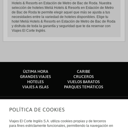
Hotels & Resorts en Estación de Metro de Bac de Roda. Nuestra
selección de hoteles Meliá Hotels & Resorts en Estación de Metro
de Bac de Roda te permite elegir aquel que más se ajusta a tus
necesidades entre la variedad de hoteles disponibles. Elige tu
hotel Meliá Hotels & Resorts en Estación de Metro de Bac de Roda
y disfruta de toda la garantía y seguridad que te da reservar con
Viajes El Corte Inglés.
ÚLTIMA HORA
CARIBE
GRANDES VIAJES
CRUCEROS
HOTELES
VUELOS BARATOS
VIAJES A ISLAS
PARQUES TEMÁTICOS
POLÍTICA DE COOKIES
Sobre nosotros
Quiénes somos
Viajes El Corte Inglés S.A. utiliza cookies propias y de terceros
Financiación
Enlaces de interés
para fines estrictamente funcionales, permitiendo la navegación en