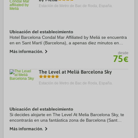
Estación de Metro de Bac de Roda, España.
Ubicación del establecimiento
Hotel Barcelona Condal Mar Affiliated by Meliá se encuentra
en en Sant Martí (Barcelona), a apenas diez minutos en
coche de Sagrada Familia y Catedral de Barcelona.
Más información.
desde
Además, este hotel se encuentra a 4,7 km ...
75
€
The Level at Meliá Barcelona Sky
Estación de Metro de Bac de Roda, España.
Ubicación del establecimiento
Si decides alojarte en The Level At Melia Barcelona Sky, te
encontrarás en una fantástica zona de Barcelona (Sant
Martí) y estarás a menos de cinco minutos en coche de
Más información.
Sagrada Familia y Plaza de Catalunya. ...