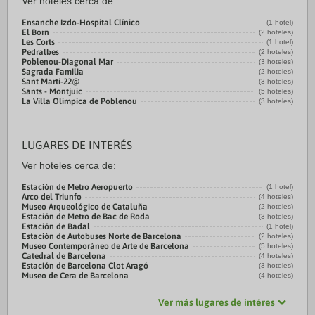
Ver hoteles cerca de:
Ensanche Izdo-Hospital Clínico
(1 hotel)
El Born
(2 hoteles)
Les Corts
(1 hotel)
Pedralbes
(2 hoteles)
Poblenou-Diagonal Mar
(3 hoteles)
Sagrada Familia
(2 hoteles)
Sant Martí-22@
(3 hoteles)
Sants - Montjuic
(5 hoteles)
La Villa Olímpica de Poblenou
(3 hoteles)
LUGARES DE INTERÉS
Ver hoteles cerca de:
Estación de Metro Aeropuerto
(1 hotel)
Arco del Triunfo
(4 hoteles)
Museo Arqueológico de Cataluña
(2 hoteles)
Estación de Metro de Bac de Roda
(3 hoteles)
Estación de Badal
(1 hotel)
Estación de Autobuses Norte de Barcelona
(2 hoteles)
Museo Contemporáneo de Arte de Barcelona
(5 hoteles)
Catedral de Barcelona
(4 hoteles)
Estación de Barcelona Clot Aragó
(3 hoteles)
Museo de Cera de Barcelona
(4 hoteles)
Ver más lugares de intéres