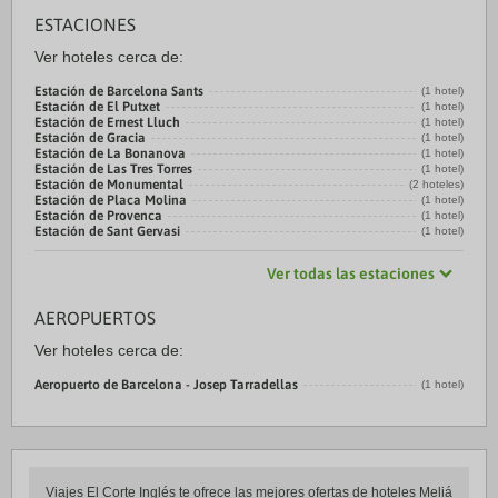
ESTACIONES
Ver hoteles cerca de:
Estación de Barcelona Sants
(1 hotel)
Estación de El Putxet
(1 hotel)
Estación de Ernest Lluch
(1 hotel)
Estación de Gracia
(1 hotel)
Estación de La Bonanova
(1 hotel)
Estación de Las Tres Torres
(1 hotel)
Estación de Monumental
(2 hoteles)
Estación de Placa Molina
(1 hotel)
Estación de Provenca
(1 hotel)
Estación de Sant Gervasi
(1 hotel)
Ver todas las estaciones
AEROPUERTOS
Ver hoteles cerca de:
Aeropuerto de Barcelona - Josep Tarradellas
(1 hotel)
Viajes El Corte Inglés te ofrece las mejores ofertas de hoteles Meliá