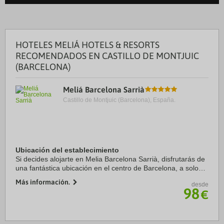
HOTELES MELIÁ HOTELS & RESORTS
RECOMENDADOS EN CASTILLO DE MONTJUIC
(BARCELONA)
Meliá Barcelona Sarrià
Castillo de Montjuic (Barcelona), España.
Ubicación del establecimiento
Si decides alojarte en Melia Barcelona Sarrià, disfrutarás de
una fantástica ubicación en el centro de Barcelona, a solo
cinco minutos en coche de Plaza de Catalunya y La Rambla.
Más información.
desde
Además, este hotel de lujo ...
98
€