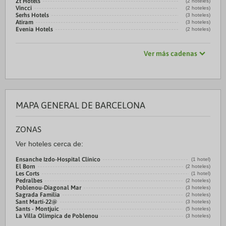
Zt Hotels
(2 hoteles)
Vincci
(2 hoteles)
Serhs Hotels
(3 hoteles)
Atiram
(3 hoteles)
Evenia Hotels
(2 hoteles)
Ver más cadenas
MAPA GENERAL DE BARCELONA
ZONAS
Ver hoteles cerca de:
Ensanche Izdo-Hospital Clínico
(1 hotel)
El Born
(2 hoteles)
Les Corts
(1 hotel)
Pedralbes
(2 hoteles)
Poblenou-Diagonal Mar
(3 hoteles)
Sagrada Familia
(2 hoteles)
Sant Martí-22@
(3 hoteles)
Sants - Montjuic
(5 hoteles)
La Villa Olímpica de Poblenou
(3 hoteles)