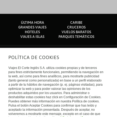
ÚLTIMA HORA
CARIBE
GRANDES VIAJES
CRUCEROS
HOTELES
VUELOS BARATOS
VIAJES A ISLAS
PARQUES TEMÁTICOS
POLÍTICA DE COOKIES
Sobre nosotros
Quiénes somos
Viajes El Corte Inglés S.A. utiliza cookies propias y de terceros
Financiación
Enlaces de interés
para fines estrictamente funcionales, permitiendo la navegación en
Sostenibilidad
la web, así como para fines analíticos, para mostrarte publicidad
Turismo accesible
(tanto general como personalizada) en base a un perfil elaborado
Guías de viaje
Tarjeta El Corte Inglés
a partir de tu hábitos de navegación (p. ej. páginas visitadas), para
Catálogos
Trabaja con nosotros
Internacional
optimizar la web y para poder valorar las opiniones de los
Auto check-in
El Corte Inglés
productos adquiridos por los usuarios. Para administrar o
Condiciones Generales
Canal Ético
deshabilitar estas cookies haz click en Configuración de Cookies.
Política de privacidad
España
Política de cookies
Puedes obtener más información en nuestra Política de cookies.
Accesibilidad
Pulsa el botón Aceptar Cookies para confirmar que has leído y
Empresas/ Grupos
aceptado la información presentada. Después de aceptar, no
Visita nuestro blog
volveremos a mostrarte este mensaje, excepto en el caso de que