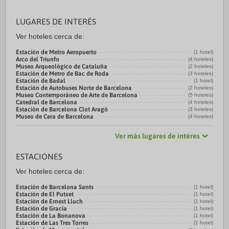
LUGARES DE INTERÉS
Ver hoteles cerca de:
Estación de Metro Aeropuerto
(1 hotel)
Arco del Triunfo
(4 hoteles)
Museo Arqueológico de Cataluña
(2 hoteles)
Estación de Metro de Bac de Roda
(3 hoteles)
Estación de Badal
(1 hotel)
Estación de Autobuses Norte de Barcelona
(2 hoteles)
Museo Contemporáneo de Arte de Barcelona
(5 hoteles)
Catedral de Barcelona
(4 hoteles)
Estación de Barcelona Clot Aragó
(3 hoteles)
Museo de Cera de Barcelona
(4 hoteles)
Ver más lugares de intéres
ESTACIONES
Ver hoteles cerca de:
Estación de Barcelona Sants
(1 hotel)
Estación de El Putxet
(1 hotel)
Estación de Ernest Lluch
(1 hotel)
Estación de Gracia
(1 hotel)
Estación de La Bonanova
(1 hotel)
Estación de Las Tres Torres
(1 hotel)