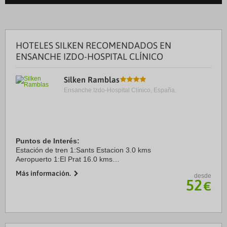
HOTELES SILKEN RECOMENDADOS EN
ENSANCHE IZDO-HOSPITAL CLÍNICO
Silken Ramblas
Ensanche Izdo-Hospital Clínico, España.
Puntos de Interés:
Estación de tren 1:Sants Estacion 3.0 kms
Aeropuerto 1:El Prat 16.0 kms
Puerto:Barcelona 2.0 kms
Más información.
desde
Centro Ciudad:Ramblas 0.0 kms
52
€
Recinto ferial 1:Fira Barcelona 2.0 kms