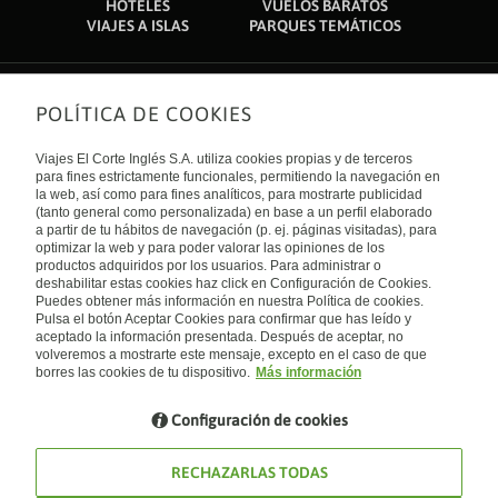
HOTELES
VUELOS BARATOS
VIAJES A ISLAS
PARQUES TEMÁTICOS
POLÍTICA DE COOKIES
Sobre nosotros
Quiénes somos
Viajes El Corte Inglés S.A. utiliza cookies propias y de terceros
Financiación
Enlaces de interés
para fines estrictamente funcionales, permitiendo la navegación en
Sostenibilidad
la web, así como para fines analíticos, para mostrarte publicidad
Turismo accesible
(tanto general como personalizada) en base a un perfil elaborado
Guías de viaje
Tarjeta El Corte Inglés
a partir de tu hábitos de navegación (p. ej. páginas visitadas), para
Catálogos
Trabaja con nosotros
Internacional
optimizar la web y para poder valorar las opiniones de los
Auto check-in
El Corte Inglés
productos adquiridos por los usuarios. Para administrar o
Condiciones Generales
Canal Ético
deshabilitar estas cookies haz click en Configuración de Cookies.
Política de privacidad
España
Política de cookies
Puedes obtener más información en nuestra Política de cookies.
Accesibilidad
Pulsa el botón Aceptar Cookies para confirmar que has leído y
Empresas/ Grupos
aceptado la información presentada. Después de aceptar, no
Visita nuestro blog
volveremos a mostrarte este mensaje, excepto en el caso de que
borres las cookies de tu dispositivo.
Más información
Blog de Viajes el Corte inglés
Configuración de cookies
RECHAZARLAS TODAS