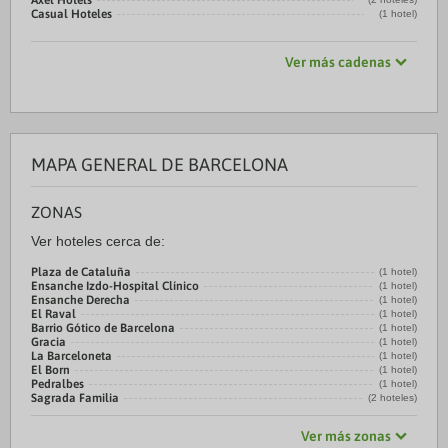
Axel Hotels
Casual Hoteles
(1 hotel)
Ver más cadenas
MAPA GENERAL DE BARCELONA
ZONAS
Ver hoteles cerca de:
Plaza de Cataluña
(1 hotel)
Ensanche Izdo-Hospital Clínico
(1 hotel)
Ensanche Derecha
(1 hotel)
El Raval
(1 hotel)
Barrio Gótico de Barcelona
(1 hotel)
Gracia
(1 hotel)
La Barceloneta
(1 hotel)
El Born
(1 hotel)
Pedralbes
(1 hotel)
Sagrada Familia
(2 hoteles)
Ver más zonas