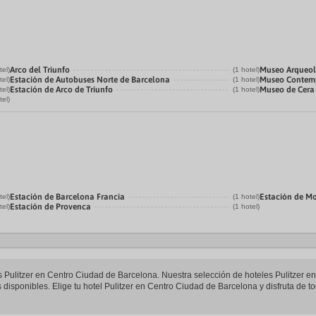
Arco del Triunfo
Museo Arqueol
tel)
(1 hotel)
Estación de Autobuses Norte de Barcelona
Museo Contemp
tel)
(1 hotel)
Estación de Arco de Triunfo
Museo de Cera
tel)
(1 hotel)
tel)
Estación de Barcelona Francia
Estación de M
tel)
(1 hotel)
Estación de Provenca
tel)
(1 hotel)
les Pulitzer en Centro Ciudad de Barcelona. Nuestra selección de hoteles Pulitzer 
disponibles. Elige tu hotel Pulitzer en Centro Ciudad de Barcelona y disfruta de to