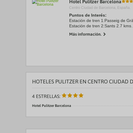
Hotel Pulitzer Barcelona
a
Centro Ciudad de Barcelona, España.
da
P
Puntos de Interés:
th
Estación de tren 1:Passeig de Gr
qu
Estación de tren 2:Sants 2.7 kms
m
Aeropuerto 1:Josep Tarradelles -
k
Más información.
Aeropuerto 2:0 0.0 kms
to
Puerto:Barcelona 4.7 kms
ge
Centro Ciudad:Plaza Cataluña ...
th
k
sh
fo
c
da
HOTELES PULITZER EN CENTRO CIUDAD 
4 ESTRELLAS:
Hotel Pulitzer Barcelona