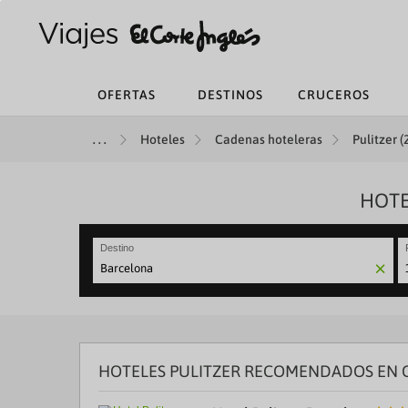
OFERTAS
DESTINOS
CRUCEROS
Hoteles
Cadenas hoteleras
Pulitzer (
HOTE
Destino
N
fo
to
in
wi
th
HOTELES PULITZER RECOMENDADOS EN 
ca
a
se