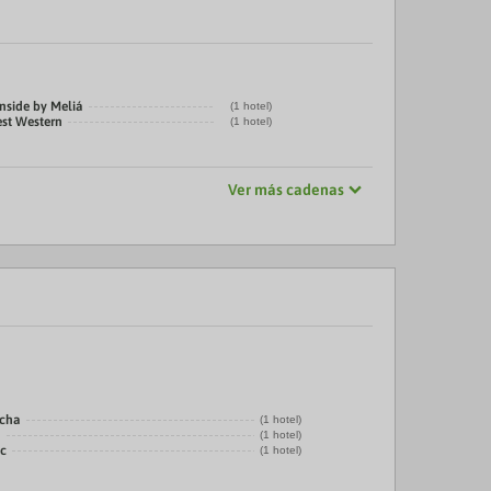
nside by Meliá
(1 hotel)
est Western
(1 hotel)
Ver más cadenas
echa
(1 hotel)
a
(1 hotel)
ic
(1 hotel)