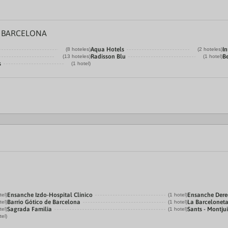
E BARCELONA
Aqua Hotels
In
(8 hoteles)
(2 hoteles)
Radisson Blu
B
(13 hoteles)
(1 hotel)
s
(1 hotel)
Ensanche Izdo-Hospital Clínico
Ensanche Der
tel)
(1 hotel)
Barrio Gótico de Barcelona
La Barcelonet
tel)
(1 hotel)
Sagrada Familia
Sants - Montju
tel)
(1 hotel)
tel)