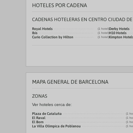
HOTELES POR CADENA
CADENAS HOTELERAS EN CENTRO CIUDAD D
Royal Hotels
Derby Hotels
(1 hotel)
Ibis
H10 Hotels
(1 hotel)
Curio Collection by Hilton
Kimpton Hotel
(1 hotel)
MAPA GENERAL DE BARCELONA
ZONAS
Ver hoteles cerca de:
Plaza de Cataluña
(1 ho
El Raval
(1 ho
El Born
(1 ho
La Villa Olímpica de Poblenou
(1 ho